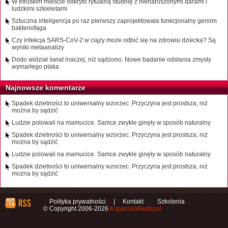
W etruskim mieście odkryto rytualną studnię z nienaruszonymi darami i
ludzkimi szkieletami
Sztuczna inteligencja po raz pierwszy zaprojektowała funkcjonalny genom
bakteriofaga
Czy infekcja SARS-CoV-2 w ciąży może odbić się na zdrowiu dziecka? Są
wyniki metaanalizy
Dodo widział świat inaczej, niż sądzono. Nowe badanie odsłania zmysły
wymarłego ptaka
Najnowsze komentarze
Spadek dzietności to uniwersalny wzorzec. Przyczyna jest prostsza, niż
można by sądzić
Ludzie polowali na mamucice. Samce zwykle ginęły w sposób naturalny
Spadek dzietności to uniwersalny wzorzec. Przyczyna jest prostsza, niż
można by sądzić
Ludzie polowali na mamucice. Samce zwykle ginęły w sposób naturalny
Spadek dzietności to uniwersalny wzorzec. Przyczyna jest prostsza, niż
można by sądzić
Polityka prywatności
|
Kontakt
Szkolenia
© Copyright 2006-2026
KopalniaWiedzy.pl