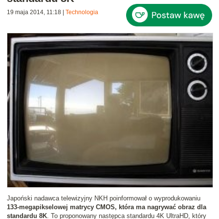
19 maja 2014, 11:18
|
Technologia
Japoński nadawca telewizyjny NKH poinformował o wyprodukowaniu
133-megapikselowej matrycy CMOS, która ma nagrywać obraz dla
standardu 8K
. To proponowany następca standardu 4K UltraHD, który