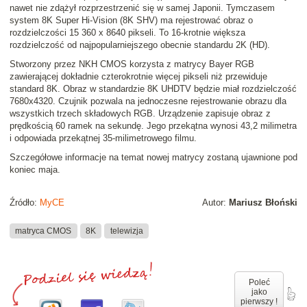
nawet nie zdążył rozprzestrzenić się w samej Japonii. Tymczasem
system 8K Super Hi-Vision (8K SHV) ma rejestrować obraz o
rozdzielczości 15 360 x 8640 pikseli. To 16-krotnie większa
rozdzielczość od najpopularniejszego obecnie standardu 2K (HD).
Stworzony przez NKH CMOS korzysta z matrycy Bayer RGB
zawierającej dokładnie czterokrotnie więcej pikseli niż przewiduje
standard 8K. Obraz w standardzie 8K UHDTV będzie miał rozdzielczość
7680x4320. Czujnik pozwala na jednoczesne rejestrowanie obrazu dla
wszystkich trzech składowych RGB. Urządzenie zapisuje obraz z
prędkością 60 ramek na sekundę. Jego przekątna wynosi 43,2 milimetra
i odpowiada przekątnej 35-milimetrowego filmu.
Szczegółowe informacje na temat nowej matrycy zostaną ujawnione pod
koniec maja.
Źródło:
MyCE
Autor:
Mariusz Błoński
matryca CMOS
8K
telewizja
Poleć
jako
pierwszy !