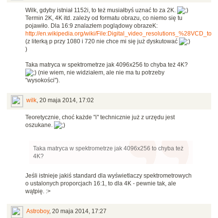
Wilk, gdyby istniał 1152i, to też musiałbyś uznać to za 2K.
Termin 2K, 4K itd. zależy od formatu obrazu, co niemo się tu
pojawiło. Dla 16:9 znalazłem poglądowy obrazeK:
http://en.wikipedia.org/wiki/File:Digital_video_resolutions_%28VCD_to
(z literką p przy 1080 i 720 nie chce mi się już dyskutować
)
Taka matryca w spektrometrze jak 4096x256 to chyba też 4K?
(nie wiem, nie widziałem, ale nie ma tu potrzeby
"wysokości").
wilk
,
20 maja 2014, 17:02
Teoretycznie, choć każde "i" technicznie już z urzędu jest
oszukane.
Taka matryca w spektrometrze jak 4096x256 to chyba też
4K?
Jeśli istnieje jakiś standard dla wyświetlaczy spektrometrowych
o ustalonych proporcjach 16:1, to dla 4K - pewnie tak, ale
wątpię. :>
Astroboy
,
20 maja 2014, 17:27