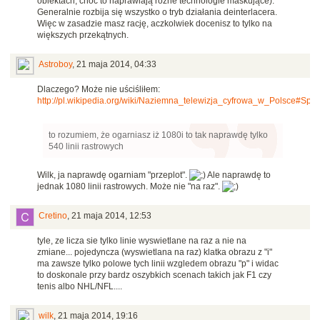
obiektach, choć to naprawiają różne technologie maskujące).
Generalnie rozbija się wszystko o tryb działania deinterlacera.
Więc w zasadzie masz rację, aczkolwiek docenisz to tylko na
większych przekątnych.
Astroboy
,
21 maja 2014, 04:33
Dlaczego? Może nie uściśliłem:
http://pl.wikipedia.org/wiki/Naziemna_telewizja_cyfrowa_w_Polsce#Spec
to rozumiem, że ogarniasz iż 1080i to tak naprawdę tylko
540 linii rastrowych
Wilk, ja naprawdę ogarniam "przeplot".
Ale naprawdę to
jednak 1080 linii rastrowych. Może nie "na raz".
Cretino
,
21 maja 2014, 12:53
tyle, ze licza sie tylko linie wyswietlane na raz a nie na
zmiane... pojedyncza (wyswietlana na raz) klatka obrazu z "i"
ma zawsze tylko polowe tych linii wzgledem obrazu "p" i widac
to doskonale przy bardz oszybkich scenach takich jak F1 czy
tenis albo NHL/NFL....
wilk
,
21 maja 2014, 19:16