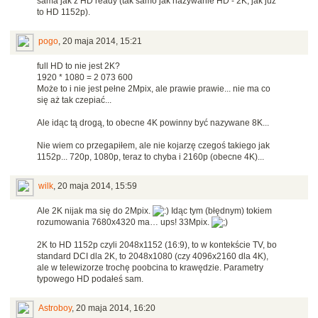
sama jak z HD ready (tak samo jak nazywanie HD - 2K, jak już
to HD 1152p).
pogo
,
20 maja 2014, 15:21
full HD to nie jest 2K?
1920 * 1080 = 2 073 600
Może to i nie jest pełne 2Mpix, ale prawie prawie... nie ma co
się aż tak czepiać...
Ale idąc tą drogą, to obecne 4K powinny być nazywane 8K...
Nie wiem co przegapiłem, ale nie kojarzę czegoś takiego jak
1152p... 720p, 1080p, teraz to chyba i 2160p (obecne 4K)...
wilk
,
20 maja 2014, 15:59
Ale 2K nijak ma się do 2Mpix.
Idąc tym (błędnym) tokiem
rozumowania 7680x4320 ma… ups! 33Mpix.
2K to HD 1152p czyli 2048x1152 (16:9), to w kontekście TV, bo
standard DCI dla 2K, to 2048x1080 (czy 4096x2160 dla 4K),
ale w telewizorze trochę poobcina to krawędzie. Parametry
typowego HD podałeś sam.
Astroboy
,
20 maja 2014, 16:20