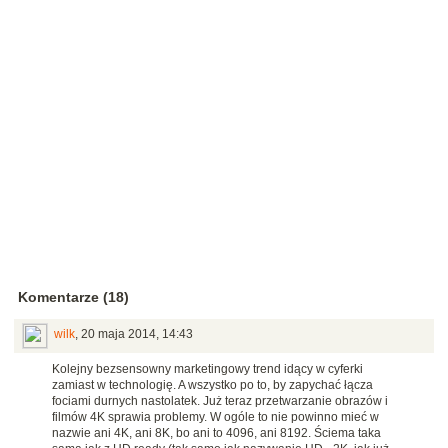
Komentarze (18)
wilk
,
20 maja 2014, 14:43
Kolejny bezsensowny marketingowy trend idący w cyferki
zamiast w technologię. A wszystko po to, by zapychać łącza
fociami durnych nastolatek. Już teraz przetwarzanie obrazów i
filmów 4K sprawia problemy. W ogóle to nie powinno mieć w
nazwie ani 4K, ani 8K, bo ani to 4096, ani 8192. Ściema taka