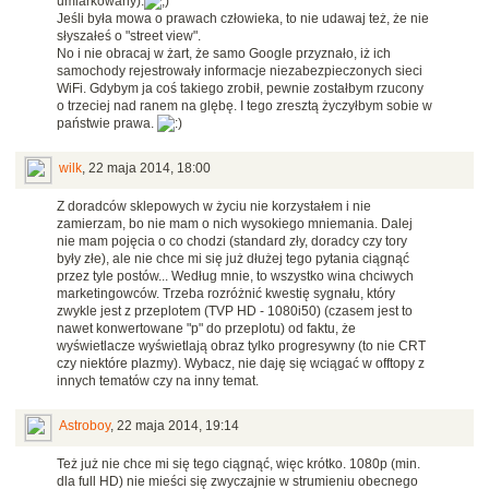
umiarkowany).
Jeśli była mowa o prawach człowieka, to nie udawaj też, że nie
słyszałeś o "street view".
No i nie obracaj w żart, że samo Google przyznało, iż ich
samochody rejestrowały informacje niezabezpieczonych sieci
WiFi. Gdybym ja coś takiego zrobił, pewnie zostałbym rzucony
o trzeciej nad ranem na glębę. I tego zresztą życzyłbym sobie w
państwie prawa.
wilk
,
22 maja 2014, 18:00
Z doradców sklepowych w życiu nie korzystałem i nie
zamierzam, bo nie mam o nich wysokiego mniemania. Dalej
nie mam pojęcia o co chodzi (standard zły, doradcy czy tory
były złe), ale nie chce mi się już dłużej tego pytania ciągnąć
przez tyle postów... Według mnie, to wszystko wina chciwych
marketingowców. Trzeba rozróżnić kwestię sygnału, który
zwykle jest z przeplotem (TVP HD - 1080i50) (czasem jest to
nawet konwertowane "p" do przeplotu) od faktu, że
wyświetlacze wyświetlają obraz tylko progresywny (to nie CRT
czy niektóre plazmy). Wybacz, nie daję się wciągać w offtopy z
innych tematów czy na inny temat.
Astroboy
,
22 maja 2014, 19:14
Też już nie chce mi się tego ciągnąć, więc krótko. 1080p (min.
dla full HD) nie mieści się zwyczajnie w strumieniu obecnego