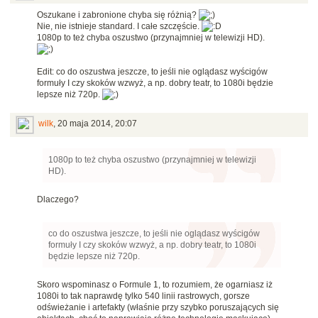
Oszukane i zabronione chyba się różnią?
Nie, nie istnieje standard. I całe szczęście.
1080p to też chyba oszustwo (przynajmniej w telewizji HD).
Edit: co do oszustwa jeszcze, to jeśli nie oglądasz wyścigów
formuły I czy skoków wzwyż, a np. dobry teatr, to 1080i będzie
lepsze niż 720p.
wilk
,
20 maja 2014, 20:07
1080p to też chyba oszustwo (przynajmniej w telewizji
HD).
Dlaczego?
co do oszustwa jeszcze, to jeśli nie oglądasz wyścigów
formuły I czy skoków wzwyż, a np. dobry teatr, to 1080i
będzie lepsze niż 720p.
Skoro wspominasz o Formule 1, to rozumiem, że ogarniasz iż
1080i to tak naprawdę tylko 540 linii rastrowych, gorsze
odświeżanie i artefakty (właśnie przy szybko poruszających się