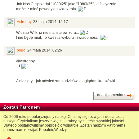
Jak ktoś Ci sprzedał "1080i25" jako "1080i/25", to faktycznie
możesz mieć powody do wkurzenia.
Astroboy
,
23 maja 2014, 15:17
Widzisz Wilk, ja nie mam telewizora...
I nie będę miał. To kwestia wyboru i świadomości.
pogo
,
24 maja 2014, 02:26
@Astroboy
+1
A nie sory... jak odwiedzam rodziców to oglądam kreskówki...
dodaj komentarz
Zostań Patronem
Od 2006 roku popularyzujemy naukę. Chcemy się rozwijać i dostarczać
naszym Czytelnikom jeszcze więcej atrakcyjnych treści wysokiej jakości.
Dlatego postanowiliśmy poprosić o wsparcie. Zostań naszym Patronem i
pomóż nam rozwijać KopalnięWiedzy.