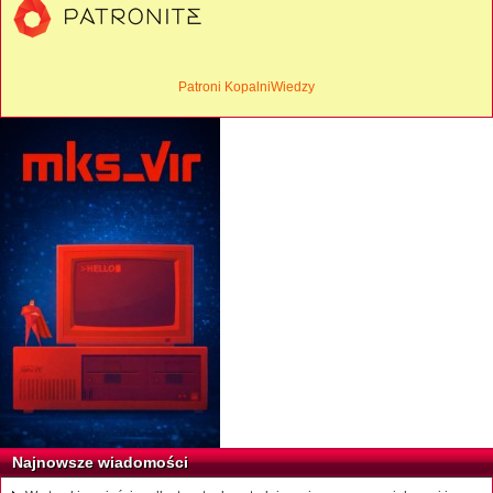
Patroni KopalniWiedzy
Najnowsze wiadomości