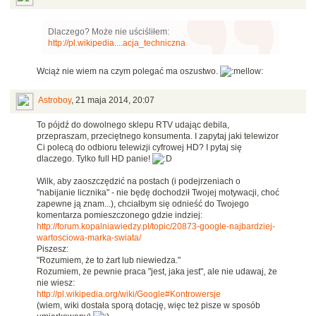
Dlaczego? Może nie uściśliłem:
http://pl.wikipedia....acja_techniczna
Wciąż nie wiem na czym polegać ma oszustwo.
Astroboy
,
21 maja 2014, 20:07
To pójdź do dowolnego sklepu RTV udając debila,
przepraszam, przeciętnego konsumenta. I zapytaj jaki telewizor
Ci polecą do odbioru telewizji cyfrowej HD? I pytaj się
dlaczego. Tylko full HD panie!
Wilk, aby zaoszczędzić na postach (i podejrzeniach o
"nabijanie licznika" - nie będę dochodził Twojej motywacji, choć
zapewne ją znam...), chciałbym się odnieść do Twojego
komentarza pomieszczonego gdzie indziej:
http://forum.kopalniawiedzy.pl/topic/20873-google-najbardziej-
wartosciowa-marka-swiata/
Piszesz:
"Rozumiem, że to żart lub niewiedza."
Rozumiem, że pewnie praca "jest, jaka jest", ale nie udawaj, że
nie wiesz:
http://pl.wikipedia.org/wiki/Google#Kontrowersje
(wiem, wiki dostała sporą dotację, więc też pisze w sposób