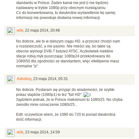
standardu w Polsce. Żaden kanał nie jest (i nie będzie)
nadawany w trybie 1080p przy obecnym rozwiązaniu.
Co do konwertowania, to dwukrotne wyświetlenie tej samej
informacji nie powoduje dodania nowej informacji.
wilk
,
22 maja 2014, 20:48
No dobrze, ale to w dalszym ciągu HD, a przecież chodzi nam
o rozdzielczość, a nie pasmo. Nie mieści się, bo takie są
obecne wymogi DVB-T tudzież ATSC. Aczkolwiek niektóre
stacje robią myk puszczając 1080p24 przekodowany do
1080i50 dla zgodności ze standardem, więc efektywnie masz
normalne "p".
Astroboy
,
23 maja 2014, 05:31
No dobrze. Postaram się przyjąć do wiadomości, że szybki
pokaz slajdów (1080p1) to też "full HD".
Sądziłem jednak, że w Polsce maksimum to 1080i25. No chyba
zwiodło mnie oznaczenie 1080i/25...
Edit: oczywiście wiem, że 1080 do 720 to ponad dwukrotna
ilość informacji.
wilk
,
23 maja 2014, 14:59