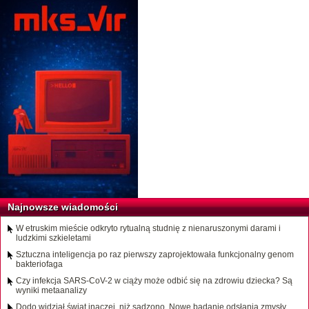
Najnowsze wiadomości
W etruskim mieście odkryto rytualną studnię z nienaruszonymi darami i
ludzkimi szkieletami
Sztuczna inteligencja po raz pierwszy zaprojektowała funkcjonalny genom
bakteriofaga
Czy infekcja SARS-CoV-2 w ciąży może odbić się na zdrowiu dziecka? Są
wyniki metaanalizy
Dodo widział świat inaczej, niż sądzono. Nowe badanie odsłania zmysły