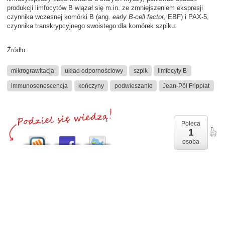
produkcji limfocytów B wiązał się m.in. ze zmniejszeniem ekspresji
czynnika wczesnej komórki B (ang.
early B-cell factor
, EBF) i PAX-5,
czynnika transkrypcyjnego swoistego dla komórek szpiku.
Źródło:
mikrograwitacja
układ odpornościowy
szpik
limfocyty B
immunosenescencja
kończyny
podwieszanie
Jean-Pôl Frippiat
Poleca
1
osoba