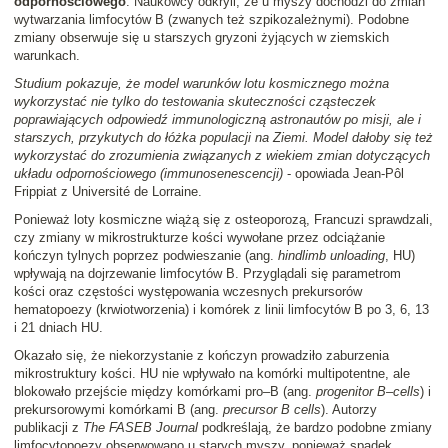
odpornościowego
. Naukowcy odkryli, że u myszy dochodzi do zmian
wytwarzania limfocytów B (zwanych też szpikozależnymi). Podobne
zmiany obserwuje się u starszych gryzoni żyjących w ziemskich
warunkach.
Studium pokazuje, że model warunków lotu kosmicznego można
wykorzystać nie tylko do testowania skuteczności cząsteczek
poprawiających odpowiedź immunologiczną astronautów po misji, ale i
starszych, przykutych do łóżka populacji na Ziemi. Model dałoby się też
wykorzystać do zrozumienia związanych z wiekiem zmian dotyczących
układu odpornościowego (immunosenescencji)
- opowiada Jean-Pôl
Frippiat z Université de Lorraine.
Ponieważ loty kosmiczne wiążą się z osteoporozą, Francuzi sprawdzali,
czy zmiany w mikrostrukturze kości wywołane przez odciążanie
kończyn tylnych poprzez podwieszanie (ang.
hindlimb unloading
, HU)
wpływają na dojrzewanie limfocytów B. Przyglądali się parametrom
kości oraz częstości występowania wczesnych prekursorów
hematopoezy (krwiotworzenia) i komórek z linii limfocytów B po 3, 6, 13
i 21 dniach HU.
Okazało się, że niekorzystanie z kończyn prowadziło zaburzenia
mikrostruktury kości. HU nie wpływało na komórki multipotentne, ale
blokowało przejście między komórkami pro–B (ang.
progenitor B–cells
) i
prekursorowymi komórkami B (ang.
precursor B cells
). Autorzy
publikacji z
The FASEB Journal
podkreślają, że bardzo podobne zmiany
limfocytopoezy obserwowano u starych myszy, ponieważ spadek