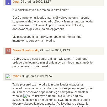
Jurgi
,
29 grudnia 2009, 12:17
A w polskim chyba nie ma na to określenia?
Dość dawno temu, kiedy umarł mój wujek, mojemu małemu
kuzynowi widać w ucho wpadło „Dobry Jezu, a nasz panie, daj
nam wieczne…”. Śpiewał to pod nosem przez kilka dni,
doprowadzając ciocię do białej gorączki.
Moim sposobem na muzyczne robale jest kontra inną,
intensywną, agresywną melodią.
Marek Nowakowski
,
29 grudnia 2009, 13:43
„Dobry Jezu, a nasz panie, daj nam wieczne…” - Jednego
takiego pamiętam co ministrantem był za młodu i na starośc to
podśpiewuje do dziś nawet!
thibris
,
30 grudnia 2009, 21:52
Takie piosenki czy melodie to nic, mi kiedyś wpadła na
spacerku mucha do ucha. Nie udało mi się jej wyciągnąć, więc
musiałem poszukać odpowiedniego narzędzia. Znalazłem
zapałkę
Po usilnym dłubaniu nią w uchu odgłosy
bzyczenia ustały, ale nie do końca. Ewidentnie mucha sobie
dogorywała pobita przez zapałkę. Po kwadransie strasznie