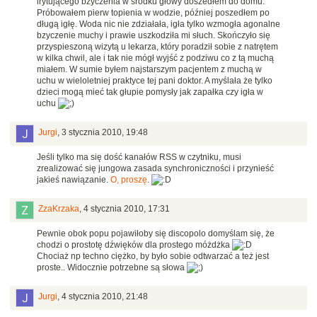
irytującego bzyczenia w środku głowy doszedłem do domu.
Próbowałem pierw topienia w wodzie, później poszedłem po
długą igłę. Woda nic nie zdziałała, igła tylko wzmogła agonalne
bzyczenie muchy i prawie uszkodziła mi słuch. Skończyło się
przyspieszoną wizytą u lekarza, który poradził sobie z natrętem
w kilka chwil, ale i tak nie mógł wyjść z podziwu co z tą muchą
miałem. W sumie byłem najstarszym pacjentem z muchą w
uchu w wieloletniej praktyce tej pani doktor. A myślała że tylko
dzieci mogą mieć tak głupie pomysły jak zapałka czy igła w
uchu
Jurgi
,
3 stycznia 2010, 19:48
Jeśli tylko ma się dość kanałów RSS w czytniku, musi
zrealizować się jungowa zasada synchroniczności i przynieść
jakieś nawiązanie.
O, proszę
.
ZzaKrzaka
,
4 stycznia 2010, 17:31
Pewnie obok popu pojawiłoby się discopolo domyślam się, że
chodzi o prostotę dźwięków dla prostego móżdżka
Chociaż np techno ciężko, by było sobie odtwarzać a też jest
proste.. Widocznie potrzebne są słowa
Jurgi
,
4 stycznia 2010, 21:48