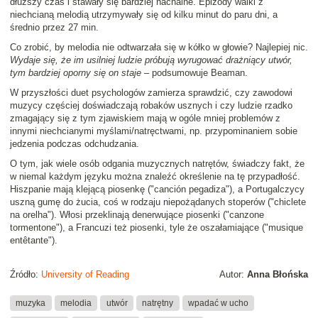
dłuższy czas i stawały się bardziej nachalne. Epizody walki z
niechcianą melodią utrzymywały się od kilku minut do paru dni, a
średnio przez 27 min.
Co zrobić, by melodia nie odtwarzała się w kółko w głowie? Najlepiej nic.
Wydaje się, że im usilniej ludzie próbują wyrugować drażniący utwór,
tym bardziej oporny się on staje
– podsumowuje Beaman.
W przyszłości duet psychologów zamierza sprawdzić, czy zawodowi
muzycy częściej doświadczają robaków usznych i czy ludzie rzadko
zmagający się z tym zjawiskiem mają w ogóle mniej problemów z
innymi niechcianymi myślami/natręctwami, np. przypominaniem sobie
jedzenia podczas odchudzania.
O tym, jak wiele osób odgania muzycznych natrętów, świadczy fakt, że
w niemal każdym języku można znaleźć określenie na tę przypadłość.
Hiszpanie mają klejącą piosenkę ("canción pegadiza"), a Portugalczycy
uszną gumę do żucia, coś w rodzaju niepożądanych stoperów ("chiclete
na orelha"). Włosi przeklinają denerwujące piosenki ("canzone
tormentone"), a Francuzi też piosenki, tyle że oszałamiające ("musique
entêtante").
Źródło:
University of Reading
Autor:
Anna Błońska
muzyka
melodia
utwór
natrętny
wpadać w ucho