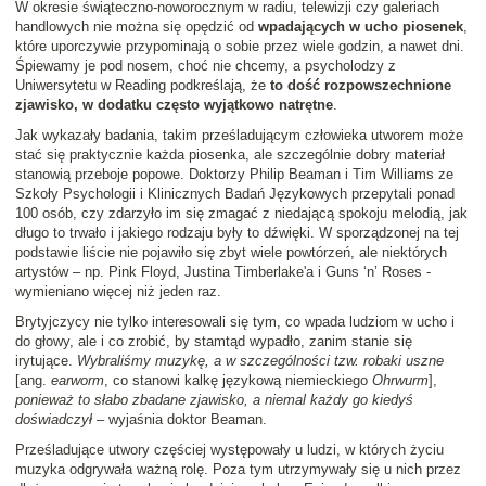
W okresie świąteczno-noworocznym w radiu, telewizji czy galeriach
handlowych nie można się opędzić od
wpadających w ucho piosenek
,
które uporczywie przypominają o sobie przez wiele godzin, a nawet dni.
Śpiewamy je pod nosem, choć nie chcemy, a psycholodzy z
Uniwersytetu w Reading podkreślają, że
to dość rozpowszechnione
zjawisko, w dodatku często wyjątkowo natrętne
.
Jak wykazały badania, takim prześladującym człowieka utworem może
stać się praktycznie każda piosenka, ale szczególnie dobry materiał
stanowią przeboje popowe. Doktorzy Philip Beaman i Tim Williams ze
Szkoły Psychologii i Klinicznych Badań Językowych przepytali ponad
100 osób, czy zdarzyło im się zmagać z niedającą spokoju melodią, jak
długo to trwało i jakiego rodzaju były to dźwięki. W sporządzonej na tej
podstawie liście nie pojawiło się zbyt wiele powtórzeń, ale niektórych
artystów – np. Pink Floyd, Justina Timberlake'a i Guns ‘n’ Roses -
wymieniano więcej niż jeden raz.
Brytyjczycy nie tylko interesowali się tym, co wpada ludziom w ucho i
do głowy, ale i co zrobić, by stamtąd wypadło, zanim stanie się
irytujące.
Wybraliśmy muzykę, a w szczególności tzw. robaki uszne
[ang.
earworm
, co stanowi kalkę językową niemieckiego
Ohrwurm
],
ponieważ to słabo zbadane zjawisko, a niemal każdy go kiedyś
doświadczył
– wyjaśnia doktor Beaman.
Prześladujące utwory częściej występowały u ludzi, w których życiu
muzyka odgrywała ważną rolę. Poza tym utrzymywały się u nich przez