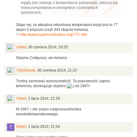
węgla (nie mówiąc o temperaturze pokojowej), otworzy się
nowa perspektywa w energetyce i pokrewnych
dziedzinach.
Zdaje się, że aktualna rekordowa temperatura krytyczna to 77
stopni Celcjusza (czyli 343 stopnie Kelvina)
->
http://www.superconductors.org/77C.htm
Usher
,
30 czerwca 2014, 20:35
Stopnie Cel
s
jusza, ale kelwiny.
TrzyGrosze
,
30 czerwca 2014, 21:22
Trzeba zachować wyrozumiałość. Ta poprawność zapisu
kelwinów, obowiązuje dopiero
od 1967r.
Usher
,
1 lipca 2014, 21:29
W 1967 r. nie znano nadprzewodnictwa
wysokotemperaturowego.
thikim
,
1 lipca 2014, 21:54