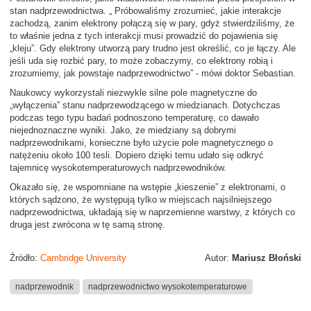
stan nadprzewodnictwa. „ Próbowaliśmy zrozumieć, jakie interakcje
zachodzą, zanim elektrony połączą się w pary, gdyż stwierdziliśmy, że
to właśnie jedna z tych interakcji musi prowadzić do pojawienia się
„kleju”. Gdy elektrony utworzą pary trudno jest określić, co je łączy. Ale
jeśli uda się rozbić pary, to może zobaczymy, co elektrony robią i
zrozumiemy, jak powstaje nadprzewodnictwo” - mówi doktor Sebastian.
Naukowcy wykorzystali niezwykle silne pole magnetyczne do
„wyłączenia” stanu nadprzewodzącego w miedzianach. Dotychczas
podczas tego typu badań podnoszono temperaturę, co dawało
niejednoznaczne wyniki. Jako, że miedziany są dobrymi
nadprzewodnikami, konieczne było użycie pole magnetycznego o
natężeniu około 100 tesli. Dopiero dzięki temu udało się odkryć
tajemnicę wysokotemperaturowych nadprzewodników.
Okazało się, że wspomniane na wstępie „kieszenie” z elektronami, o
których sądzono, że występują tylko w miejscach najsilniejszego
nadprzewodnictwa, układają się w naprzemienne warstwy, z których co
druga jest zwrócona w tę samą stronę.
Źródło:
Cambridge University
Autor:
Mariusz Błoński
nadprzewodnik
nadprzewodnictwo wysokotemperaturowe