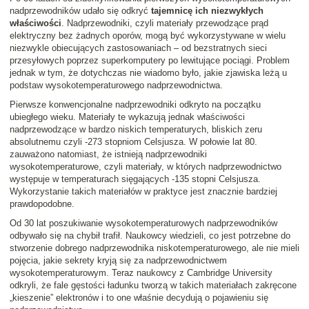
nadprzewodników udało się odkryć
tajemnicę ich niezwykłych
właściwości
. Nadprzewodniki, czyli materiały przewodzące prąd
elektryczny bez żadnych oporów, mogą być wykorzystywane w wielu
niezwykle obiecujących zastosowaniach – od bezstratnych sieci
przesyłowych poprzez superkomputery po lewitujące pociągi. Problem
jednak w tym, że dotychczas nie wiadomo było, jakie zjawiska leżą u
podstaw wysokotemperaturowego nadprzewodnictwa.
Pierwsze konwencjonalne nadprzewodniki odkryto na początku
ubiegłego wieku. Materiały te wykazują jednak właściwości
nadprzewodzące w bardzo niskich temperaturych, bliskich zeru
absolutnemu czyli -273 stopniom Celsjusza. W połowie lat 80.
zauważono natomiast, że istnieją nadprzewodniki
wysokotemperaturowe, czyli materiały, w których nadprzewodnictwo
występuje w temperaturach sięgających -135 stopni Celsjusza.
Wykorzystanie takich materiałów w praktyce jest znacznie bardziej
prawdopodobne.
Od 30 lat poszukiwanie wysokotemperaturowych nadprzewodników
odbywało się na chybił trafił. Naukowcy wiedzieli, co jest potrzebne do
stworzenie dobrego nadprzewodnika niskotemperaturowego, ale nie mieli
pojęcia, jakie sekrety kryją się za nadprzewodnictwem
wysokotemperaturowym. Teraz naukowcy z Cambridge University
odkryli, że fale gęstości ładunku tworzą w takich materiałach zakręcone
„kieszenie” elektronów i to one właśnie decydują o pojawieniu się