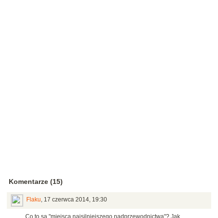
Komentarze (15)
Flaku
,
17 czerwca 2014, 19:30
Co to są "miejsca najsilniejszego nadprzewodnictwa"? Jak