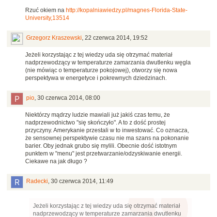
Rzuć okiem na
http://kopalniawiedzy.pl/magnes-Florida-State-
University,13514
Grzegorz Kraszewski
,
22 czerwca 2014, 19:52
Jeżeli korzystając z tej wiedzy uda się otrzymać materiał
nadprzewodzący w temperaturze zamarzania dwutlenku węgla
(nie mówiąc o temperaturze pokojowej), otworzy się nowa
perspektywa w energetyce i pokrewnych dziedzinach.
pio
,
30 czerwca 2014, 08:00
Niektórzy mądrzy ludzie mawiali już jakiś czas temu, że
nadprzewodnictwo "się skończyło". A to z dość prostej
przyczyny. Amerykanie przestali w to inwestować. Co oznacza,
że sensownej perspektywie czasu nie ma szans na pokonanie
barier. Oby jednak grubo się mylili. Obecnie dość istotnym
punktem w "menu" jest przetwarzanie/odzyskiwanie energii.
Ciekawe na jak długo ?
Radecki
,
30 czerwca 2014, 11:49
Jeżeli korzystając z tej wiedzy uda się otrzymać materiał
nadprzewodzący w temperaturze zamarzania dwutlenku