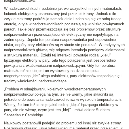
nadprzewodnictwa.
W nadprzewodnikach, podobnie jak we wszystkich innych materiałach,
ładunek elektryczny przenoszony jest przez elektrony. Jednak o ile
zwykle elektrony podróżują samodzielnie i zderzają się ze sobą tracąc
energię, o tyle w nadprzewodnikach poruszają się w blisko powiązanych
parach. Takie pary przemieszczają się bez problemów przez strukturę
nadprzewodnika i przenoszą ładunek elektryczny nie napotykając na
żadne opory. Dopóki temperatura nadprzewodnika jest odpowiednio
niska, dopóty pary elektronów są w stanie się poruszać. W tradycyjnych
nadprzewodnikach główną rolę odgrywa interakcja pomiędzy elektronami
a strukturą materiału. Dzięki tej interakcji powstaje rodzaj „kleju”
łączącego elektrony w pary. Siła tego połączenia jest bezpośrednio
powiązana z właściwościami nadprzewodzącymi. Gdy temperatura
materiału rośnie lub jest on wystawiony na działanie pola
magnetycznego „klej” ulega osłabieniu, pary elektronów rozpadają się i
tracimy właściwości nadprzewodzące.
„Problem w odnajdowaniu kolejnych wysokotemperaturowych
nadprzewodników polega na tym, że nie wiemy, jakie składniki są
potrzebne do powstania nadprzewodnictwa w wysokich temperaturach.
Wiemy, że tam też istnieje jakiś rodzaj „kleju” łączącego elektrony w
pary, ale nie wiemy, czym jest ten „klej”” - mówi doktor Suchitra
Sebastian z Cambridge.
Naukowcy postanowili podejść do problemu od innej niż zwykle strony.
Postanowili określić, jakie właściwości ma materiał przed przejściem w