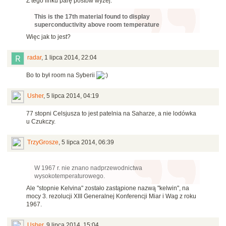
Z tego linku parę postów wyżej:
This is the 17th material found to display
superconductivity above room temperature
Więc jak to jest?
radar
,
1 lipca 2014, 22:04
Bo to był room na Syberii
Usher
,
5 lipca 2014, 04:19
77 stopni Celsjusza to jest patelnia na Saharze, a nie lodówka
u Czukczy.
TrzyGrosze
,
5 lipca 2014, 06:39
W 1967 r. nie znano nadprzewodnictwa
wysokotemperaturowego.
Ale "stopnie Kelvina" zostało zastąpione nazwą "kelwin", na
mocy 3. rezolucji XIII Generalnej Konferencji Miar i Wag z roku
1967.
Usher
,
9 lipca 2014, 15:04