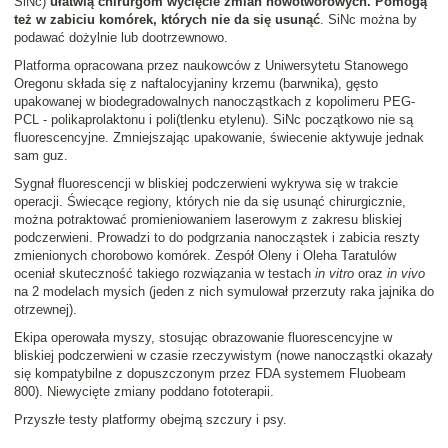
SiNc)
ułatwią chirurgom wycięcie zmian nowotworowych. Pomogą
też w zabiciu komórek, których nie da się usunąć
. SiNc można by
podawać dożylnie lub dootrzewnowo.
Platforma opracowana przez naukowców z Uniwersytetu Stanowego
Oregonu składa się z naftalocyjaniny krzemu (barwnika), gęsto
upakowanej w biodegradowalnych nanocząstkach z kopolimeru PEG-
PCL - polikaprolaktonu i poli(tlenku etylenu). SiNc początkowo nie są
fluorescencyjne. Zmniejszając upakowanie, świecenie aktywuje jednak
sam guz.
Sygnał fluorescencji w bliskiej podczerwieni wykrywa się w trakcie
operacji. Świecące regiony, których nie da się usunąć chirurgicznie,
można potraktować promieniowaniem laserowym z zakresu bliskiej
podczerwieni. Prowadzi to do podgrzania nanocząstek i zabicia reszty
zmienionych chorobowo komórek. Zespół Oleny i Oleha Taratulów
oceniał skuteczność takiego rozwiązania w testach
in vitro
oraz
in vivo
na 2 modelach mysich (jeden z nich symulował przerzuty raka jajnika do
otrzewnej).
Ekipa operowała myszy, stosując obrazowanie fluorescencyjne w
bliskiej podczerwieni w czasie rzeczywistym (nowe nanocząstki okazały
się kompatybilne z dopuszczonym przez FDA systemem Fluobeam
800). Niewycięte zmiany poddano fototerapii.
Przyszłe testy platformy obejmą szczury i psy.