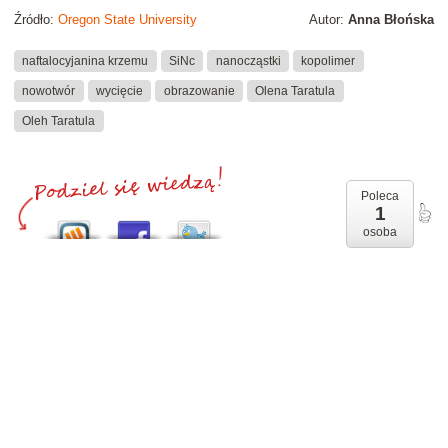
Źródło:
Oregon State University
Autor:
Anna Błońska
naftalocyjanina krzemu
SiNc
nanocząstki
kopolimer
nowotwór
wycięcie
obrazowanie
Olena Taratula
Oleh Taratula
Poleca
1
osoba