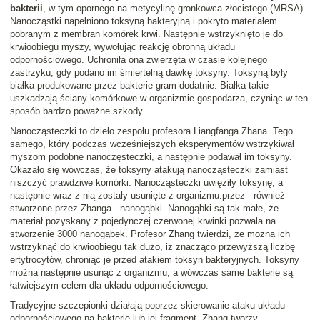
bakterii
, w tym opornego na metycylinę gronkowca złocistego (MRSA).
Nanocząstki napełniono toksyną bakteryjną i pokryto materiałem
pobranym z membran komórek krwi. Następnie wstrzyknięto je do
krwioobiegu myszy, wywołując reakcję obronną układu
odpornościowego. Uchroniła ona zwierzęta w czasie kolejnego
zastrzyku, gdy podano im śmiertelną dawkę toksyny. Toksyną były
białka produkowane przez bakterie gram-dodatnie. Białka takie
uszkadzają ściany komórkowe w organizmie gospodarza, czyniąc w ten
sposób bardzo poważne szkody.
Nanocząsteczki to dzieło zespołu profesora Liangfanga Zhana. Tego
samego, który podczas wcześniejszych eksperymentów wstrzykiwał
myszom podobne nanoczęsteczki, a następnie podawał im toksyny.
Okazało się wówczas, że toksyny atakują nanocząsteczki zamiast
niszczyć prawdziwe komórki. Nanocząsteczki uwięziły toksynę, a
następnie wraz z nią zostały usunięte z organizmu.przez - również
stworzone przez Zhanga - nanogąbki. Nanogąbki są tak małe, że
materiał pozyskany z pojedynczej czerwonej krwinki pozwala na
stworzenie 3000 nanogąbek. Profesor Zhang twierdzi, że można ich
wstrzyknąć do krwioobiegu tak dużo, iż znacząco przewyższą liczbę
ertytrocytów, chroniąc je przed atakiem toksyn bakteryjnych. Toksyny
można następnie usunąć z organizmu, a wówczas same bakterie są
łatwiejszym celem dla układu odpornościowego.
Tradycyjne szczepionki działają poprzez skierowanie ataku układu
odpornościowego na bakterię lub jej fragment. Zhang tworzy