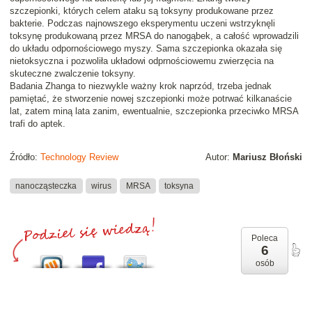
szczepionki, których celem ataku są toksyny produkowane przez
bakterie. Podczas najnowszego eksperymentu uczeni wstrzyknęli
toksynę produkowaną przez MRSA do nanogąbek, a całość wprowadzili
do układu odpornościowego myszy. Sama szczepionka okazała się
nietoksyczna i pozwoliła układowi odprnościowemu zwierzęcia na
skuteczne zwalczenie toksyny.
Badania Zhanga to niezwykle ważny krok naprzód, trzeba jednak
pamiętać, że stworzenie nowej szczepionki może potrwać kilkanaście
lat, zatem miną lata zanim, ewentualnie, szczepionka przeciwko MRSA
trafi do aptek.
Źródło:
Technology Review
Autor:
Mariusz Błoński
nanocząsteczka
wirus
MRSA
toksyna
Poleca
6
osób