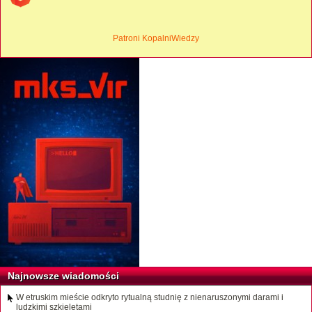
Patroni KopalniWiedzy
Najnowsze wiadomości
W etruskim mieście odkryto rytualną studnię z nienaruszonymi darami i
ludzkimi szkieletami