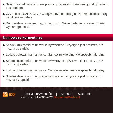
Sztuczna inteligencja po raz pierwszy zaprojektowała funkcjonalny genom
bakteriofaga
Czy infekcja SARS-CoV-2 w ciąży może odbić się na zdrowiu dziecka? Są
wyniki metaanalizy
Dodo widział świat inaczej, niż sądzono. Nowe badanie odsłania zmysły
wymarłego ptaka
Najnowsze komentarze
Spadek dzietności to uniwersalny wzorzec. Przyczyna jest prostsza, niż
można by sądzić
Ludzie polowali na mamucice. Samce zwykle ginęły w sposób naturalny
Spadek dzietności to uniwersalny wzorzec. Przyczyna jest prostsza, niż
można by sądzić
Ludzie polowali na mamucice. Samce zwykle ginęły w sposób naturalny
Spadek dzietności to uniwersalny wzorzec. Przyczyna jest prostsza, niż
można by sądzić
Polityka prywatności
|
Kontakt
Szkolenia
© Copyright 2006-2026
KopalniaWiedzy.pl