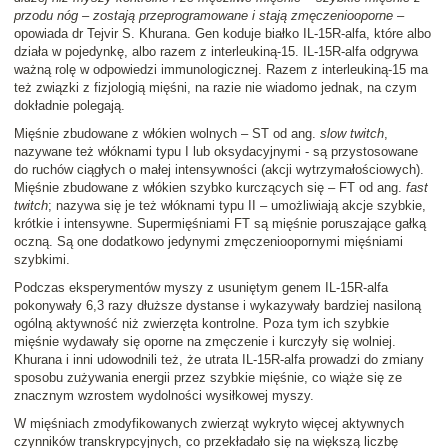
przodu nóg – zostają przeprogramowane i stają zmęczeniooporne
–
opowiada dr Tejvir S. Khurana. Gen koduje białko IL-15R-alfa, które albo
działa w pojedynkę, albo razem z interleukiną-15. IL-15R-alfa odgrywa
ważną rolę w odpowiedzi immunologicznej. Razem z interleukiną-15 ma
też związki z fizjologią mięśni, na razie nie wiadomo jednak, na czym
dokładnie polegają.
Mięśnie zbudowane z włókien wolnych – ST od ang.
slow twitch
,
nazywane też włóknami typu I lub oksydacyjnymi - są przystosowane
do ruchów ciągłych o małej intensywności (akcji wytrzymałościowych).
Mięśnie zbudowane z włókien szybko kurczących się – FT od ang.
fast
twitch
; nazywa się je też włóknami typu II – umożliwiają akcje szybkie,
krótkie i intensywne. Supermięśniami FT są mięśnie poruszające gałką
oczną. Są one dodatkowo jedynymi zmęczenioopornymi mięśniami
szybkimi.
Podczas eksperymentów myszy z usuniętym genem IL-15R-alfa
pokonywały 6,3 razy dłuższe dystanse i wykazywały bardziej nasiloną
ogólną aktywność niż zwierzęta kontrolne. Poza tym ich szybkie
mięśnie wydawały się oporne na zmęczenie i kurczyły się wolniej.
Khurana i inni udowodnili też, że utrata IL-15R-alfa prowadzi do zmiany
sposobu zużywania energii przez szybkie mięśnie, co wiąże się ze
znacznym wzrostem wydolności wysiłkowej myszy.
W mięśniach zmodyfikowanych zwierząt wykryto więcej aktywnych
czynników transkrypcyjnych, co przekładało się na większą liczbę