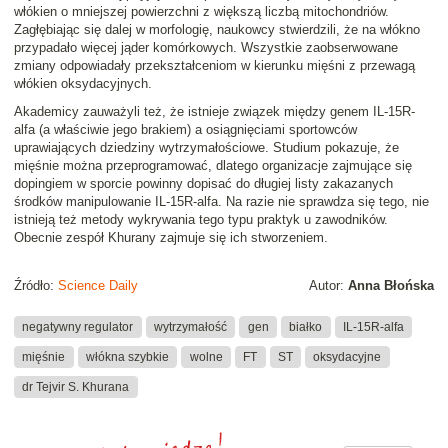
włókien o mniejszej powierzchni z większą liczbą mitochondriów.
Zagłębiając się dalej w morfologię, naukowcy stwierdzili, że na włókno
przypadało więcej jąder komórkowych. Wszystkie zaobserwowane
zmiany odpowiadały przekształceniom w kierunku mięśni z przewagą
włókien oksydacyjnych.
Akademicy zauważyli też, że istnieje związek między genem IL-15R-
alfa (a właściwie jego brakiem) a osiągnięciami sportowców
uprawiających dziedziny wytrzymałościowe. Studium pokazuje, że
mięśnie można przeprogramować, dlatego organizacje zajmujące się
dopingiem w sporcie powinny dopisać do długiej listy zakazanych
środków manipulowanie IL-15R-alfa. Na razie nie sprawdza się tego, nie
istnieją też metody wykrywania tego typu praktyk u zawodników.
Obecnie zespół Khurany zajmuje się ich stworzeniem.
Źródło:
Science Daily
Autor:
Anna Błońska
negatywny regulator
wytrzymałość
gen
białko
IL-15R-alfa
mięśnie
włókna szybkie
wolne
FT
ST
oksydacyjne
dr Tejvir S. Khurana