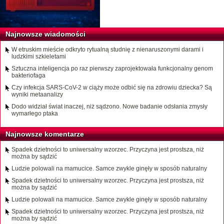
Najnowsze wiadomości
W etruskim mieście odkryto rytualną studnię z nienaruszonymi darami i
ludzkimi szkieletami
Sztuczna inteligencja po raz pierwszy zaprojektowała funkcjonalny genom
bakteriofaga
Czy infekcja SARS-CoV-2 w ciąży może odbić się na zdrowiu dziecka? Są
wyniki metaanalizy
Dodo widział świat inaczej, niż sądzono. Nowe badanie odsłania zmysły
wymarłego ptaka
Najnowsze komentarze
Spadek dzietności to uniwersalny wzorzec. Przyczyna jest prostsza, niż
można by sądzić
Ludzie polowali na mamucice. Samce zwykle ginęły w sposób naturalny
Spadek dzietności to uniwersalny wzorzec. Przyczyna jest prostsza, niż
można by sądzić
Ludzie polowali na mamucice. Samce zwykle ginęły w sposób naturalny
Spadek dzietności to uniwersalny wzorzec. Przyczyna jest prostsza, niż
można by sądzić