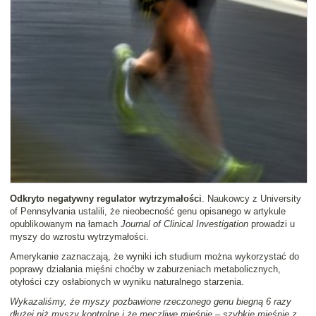
Odkryto negatywny regulator wytrzymałości
. Naukowcy z University
of Pennsylvania ustalili, że nieobecność genu opisanego w artykule
opublikowanym na łamach
Journal of Clinical Investigation
prowadzi u
myszy do wzrostu wytrzymałości.
Amerykanie zaznaczają, że wyniki ich studium można wykorzystać do
poprawy działania mięśni choćby w zaburzeniach metabolicznych,
otyłości czy osłabionych w wyniku naturalnego starzenia.
Wykazaliśmy, że myszy pozbawione rzeczonego genu biegną 6 razy
dłużej niż myszy kontrolne i że męczliwe mięśnie – szybkie mięśnie z