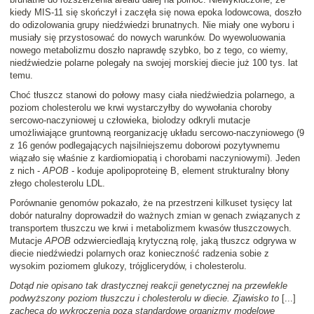
kiedy MIS-11 się skończył i zaczęła się nowa epoka lodowcowa, doszło
do odizolowania grupy niedźwiedzi brunatnych. Nie miały one wyboru i
musiały się przystosować do nowych warunków. Do wyewoluowania
nowego metabolizmu doszło naprawdę szybko, bo z tego, co wiemy,
niedźwiedzie polarne polegały na swojej morskiej diecie już 100 tys. lat
temu.
Choć tłuszcz stanowi do połowy masy ciała niedźwiedzia polarnego, a
poziom cholesterolu we krwi wystarczyłby do wywołania choroby
sercowo-naczyniowej u człowieka, biolodzy odkryli mutacje
umożliwiające gruntowną reorganizację układu sercowo-naczyniowego (9
z 16 genów podlegających najsilniejszemu doborowi pozytywnemu
wiązało się właśnie z kardiomiopatią i chorobami naczyniowymi). Jeden
z nich -
APOB
- koduje apolipoproteinę B, element strukturalny błony
złego cholesterolu LDL.
Porównanie genomów pokazało, że na przestrzeni kilkuset tysięcy lat
dobór naturalny doprowadził do ważnych zmian w genach związanych z
transportem tłuszczu we krwi i metabolizmem kwasów tłuszczowych.
Mutacje
APOB
odzwierciedlają krytyczną rolę, jaką tłuszcz odgrywa w
diecie niedźwiedzi polarnych oraz konieczność radzenia sobie z
wysokim poziomem glukozy, trójglicerydów, i cholesterolu.
Dotąd nie opisano tak drastycznej reakcji genetycznej na przewlekle
podwyższony poziom tłuszczu i cholesterolu w diecie. Zjawisko to
[...]
zachęca do wykroczenia poza standardowe organizmy modelowe