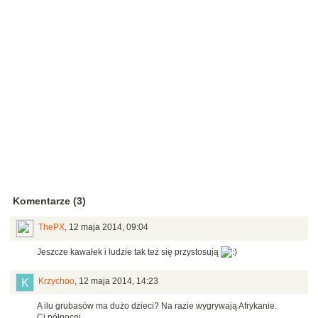
Komentarze (3)
ThePX
,
12 maja 2014, 09:04
Jeszcze kawałek i ludzie tak też się przystosują
Krzychoo
,
12 maja 2014, 14:23
A ilu grubasów ma dużo dzieci? Na razie wygrywają Afrykanie.
Ci północni.