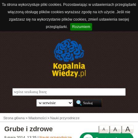
Ta strona wykorzystuje pliki cookies. Pozostawiając w ustawieniach przeglądarki
włączoną obsługę plików cookies wyrażasz zgodę na ich użycie. Jeśli nie
zgadzasz się na wykorzystanie plików cookies, zmień ustawienia swojej
przeglądarki.
Rozumiem
Strona główna
>
Wiadomości
>
Nauki przyrodnicze
Grube i zdrowe
A
A
A
9 maja 2014, 13:35
|
Nauki przyrodnicze