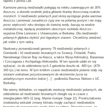
raportu z pisma
Cell
.
Karmione piersią niedźwiadki polegają na mleku zawierającym do 30%
tłuszczu, a dorosłe osobniki jedzą głównie tkankę tłuszczową ssaków
morskich. U niedźwiedzi polarnych pod skórą występuje gruba warstwa
tłuszczu i ponieważ zasadniczo żyją one na polarnej pustyni i nie mają
przez większość roku dostępu do świeżej wody, bazują na wodzie
metabolicznej, będącej produktem ubocznym rozkładu tłuszczu
-
wyjaśnia Eline Lorenzen z Uniwersytetu w Berkeley.
Dla niedźwiedzi
polarnych głęboka otyłość jest łagodnym stanem. Chcieliśmy wiedzieć,
jak sobie z tym radzą
.
Naukowcy przeanalizowali genomy 79 niedźwiedzi polarnych z
Grenlandii i 10 niedźwiedzi brunatnych ze Szwecji, Finlandii, Parku
Narodowego Glacier Bay na Alasce, a także Wysp Admiralicji, Baranowa
i Cziczagowa z Archipelagu Aleksandra. W ten sposób udało im się
wykazać, że do oddzielenia tych 2 gatunków doszło ok. 400 tys. (479-
343 tys.) lat temu.
W tym krótkim czasie niedźwiedzie polarne stały się
istotami unikatowo przystosowanymi do ekstremów życia na
antarktycznym morskim lodzie
[...] - podkreśla Rasmus Nielsen z UC
Berkeley.
Nie wiemy dokładnie, co napędzało ewolucję niedźwiedzi polarnych, ale
oddzielenie od niedźwiedzi brunatnych zbiegło się w czasie z
interglacjałem MIS-11 (ang.
Marine Isotope Stage 11
). Przekształcenia
środowiska wskutek zmiany klimatu mogły zachęcić niedźwiedzie
brunatne do rozszerzenia areału dalej na północ. Niewykluczone, że