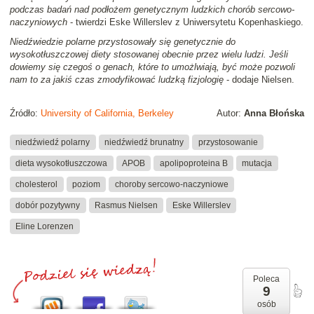
podczas badań nad podłożem genetycznym ludzkich chorób sercowo-
naczyniowych
- twierdzi Eske Willerslev z Uniwersytetu Kopenhaskiego.
Niedźwiedzie polarne przystosowały się genetycznie do
wysokotłuszczowej diety stosowanej obecnie przez wielu ludzi. Jeśli
dowiemy się czegoś o genach, które to umożlwiają, być może pozwoli
nam to za jakiś czas zmodyfikować ludzką fizjologię
- dodaje Nielsen.
Źródło:
University of California, Berkeley
Autor:
Anna Błońska
niedźwiedź polarny
niedźwiedź brunatny
przystosowanie
dieta wysokotłuszczowa
APOB
apolipoproteina B
mutacja
cholesterol
poziom
choroby sercowo-naczyniowe
dobór pozytywny
Rasmus Nielsen
Eske Willerslev
Eline Lorenzen
Poleca
9
osób