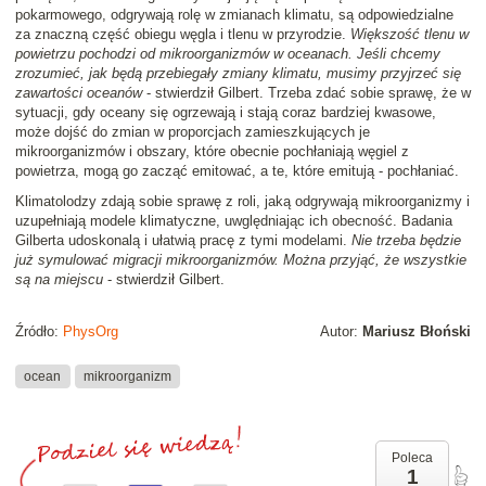
pokarmowego, odgrywają rolę w zmianach klimatu, są odpowiedzialne
za znaczną część obiegu węgla i tlenu w przyrodzie.
Większość tlenu w
powietrzu pochodzi od mikroorganizmów w oceanach. Jeśli chcemy
zrozumieć, jak będą przebiegały zmiany klimatu, musimy przyjrzeć się
zawartości oceanów
- stwierdził Gilbert. Trzeba zdać sobie sprawę, że w
sytuacji, gdy oceany się ogrzewają i stają coraz bardziej kwasowe,
może dojść do zmian w proporcjach zamieszkujących je
mikroorganizmów i obszary, które obecnie pochłaniają węgiel z
powietrza, mogą go zacząć emitować, a te, które emitują - pochłaniać.
Klimatolodzy zdają sobie sprawę z roli, jaką odgrywają mikroorganizmy i
uzupełniają modele klimatyczne, uwględniając ich obecność. Badania
Gilberta udoskonalą i ułatwią pracę z tymi modelami.
Nie trzeba będzie
już symulować migracji mikroorganizmów. Można przyjąć, że wszystkie
są na miejscu
- stwierdził Gilbert.
Źródło:
PhysOrg
Autor:
Mariusz Błoński
ocean
mikroorganizm
Poleca
1