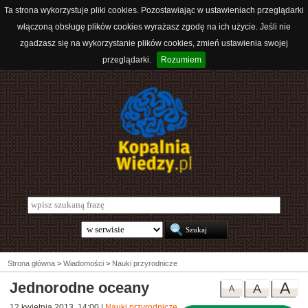
Ta strona wykorzystuje pliki cookies. Pozostawiając w ustawieniach przeglądarki
włączoną obsługę plików cookies wyrażasz zgodę na ich użycie. Jeśli nie
zgadzasz się na wykorzystanie plików cookies, zmień ustawienia swojej
przeglądarki.
Rozumiem
Strona główna
>
Wiadomości
>
Nauki przyrodnicze
Jednorodne oceany
A
A
A
12 kwietnia 2013, 14:00
|
Nauki przyrodnicze