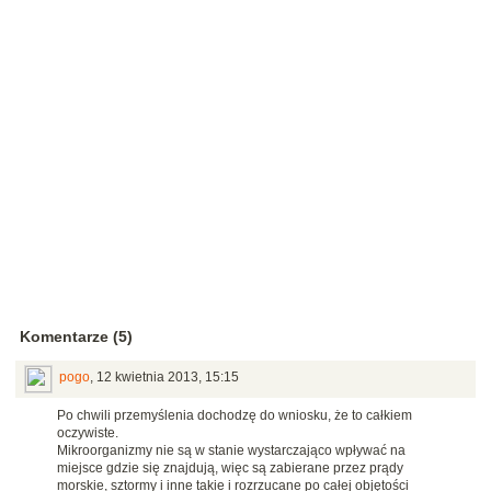
Komentarze (5)
pogo
,
12 kwietnia 2013, 15:15
Po chwili przemyślenia dochodzę do wniosku, że to całkiem
oczywiste.
Mikroorganizmy nie są w stanie wystarczająco wpływać na
miejsce gdzie się znajdują, więc są zabierane przez prądy
morskie, sztormy i inne takie i rozrzucane po całej objętości