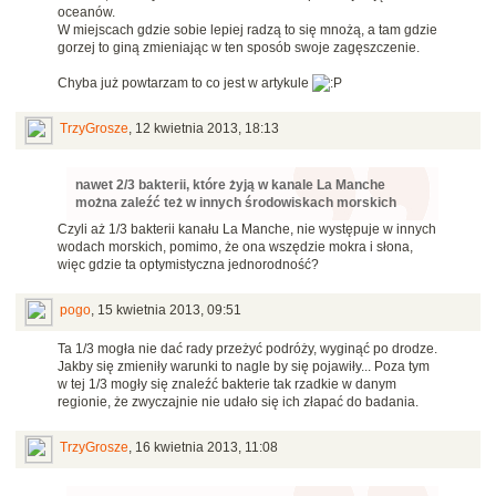
oceanów.
W miejscach gdzie sobie lepiej radzą to się mnożą, a tam gdzie
gorzej to giną zmieniając w ten sposób swoje zagęszczenie.
Chyba już powtarzam to co jest w artykule
TrzyGrosze
,
12 kwietnia 2013, 18:13
nawet 2/3 bakterii, które żyją w kanale La Manche
można zaleźć też w innych środowiskach morskich
Czyli aż 1/3 bakterii kanału La Manche, nie występuje w innych
wodach morskich, pomimo, że ona wszędzie mokra i słona,
więc gdzie ta optymistyczna jednorodność?
pogo
,
15 kwietnia 2013, 09:51
Ta 1/3 mogła nie dać rady przeżyć podróży, wyginąć po drodze.
Jakby się zmieniły warunki to nagle by się pojawiły... Poza tym
w tej 1/3 mogły się znaleźć bakterie tak rzadkie w danym
regionie, że zwyczajnie nie udało się ich złapać do badania.
TrzyGrosze
,
16 kwietnia 2013, 11:08