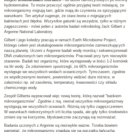
hydrotermalne. To może przeczyć ogólnie przyjętej teorii mówiącej, że
mikroorganizmy migrują tam, gdzie mają do czynienia ze sprzyjającymi
warunkami.
Ten artykuł sugeruje, że stara teoria o migrujących
bakteriach jest błędna. Wszystkie gatunki są wszędzie, tylko w różnym
zagęszczeniu
- mówi jeden z autorów badań mikrobiolog Jack Gilbert z
Argonne National Laboratory.
Gilbert i jego koledzy pracują w ramach Earth Microbiome Project,
którego celem jest skatalogowanie mikroorganizmów zamieszkujących
naszą planetę. Uczeni z Argonne badali wodę morską i sekwencjonowali
DNA znalezionych tam mikroorganizmów. Pracowali przy tym niezwykle
starannie. Badali też organizmy, które występowały w ilości 1-2 komórek
na litr wody. Ze zdumieniem spostrzegli, że 66% mikroorganizmów
występuje we wszystkich wodach oceanicznych. Tymczasem, zgodnie
ze współczesnymi teoriami, powinniśmy widzieć duże różnice, w
zależności np. od zasolenia, temperatury, kwasowości czy składu
chemicznego wody.
Zespół Gilberta wypracował więc nową teorię, którą nazwał "bankiem
mikroorganizmów". Zgodnie z nią, niemal wszystkie mikroorganizmwy
występują we wszystkich oceanach. Różnią się tylko zagęszczeniem.
W warunkach niekorzystnych ich liczba spada, ale gdy tylko środowisko
zmieni się na korzystne, błyskawicznie zaczynają się rozmnażać.
Badania uczonych z Argonne są niezwykle ważne. Trzeba bowiem
pamiętać, że mikroorganizmy znajdują się na początku łańcucha