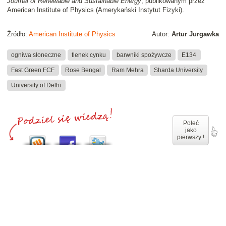
Journal of Renewable and Sustainable Energy
, publikowanym przez
American Institute of Physics (Amerykański Instytut Fizyki).
Źródło:
American Institute of Physics
Autor:
Artur Jurgawka
ogniwa słoneczne
tlenek cynku
barwniki spożywcze
E134
Fast Green FCF
Rose Bengal
Ram Mehra
Sharda University
University of Delhi
Poleć
jako
pierwszy !