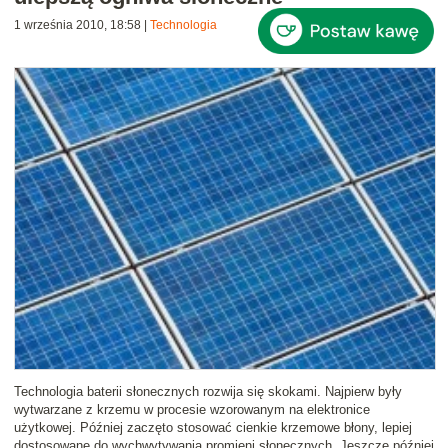
1 września 2010, 18:58
|
Technologia
Technologia baterii słonecznych rozwija się skokami. Najpierw były
wytwarzane z krzemu w procesie wzorowanym na elektronice
użytkowej. Później zaczęto stosować cienkie krzemowe błony, lepiej
dostosowane do wychwytywania promieni słonecznych. Jeszcze później