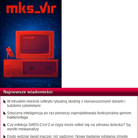
Najnowsze wiadomości
W etruskim mieście odkryto rytualną studnię z nienaruszonymi darami i
ludzkimi szkieletami
Sztuczna inteligencja po raz pierwszy zaprojektowała funkcjonalny genom
bakteriofaga
Czy infekcja SARS-CoV-2 w ciąży może odbić się na zdrowiu dziecka? Są
wyniki metaanalizy
Dodo widział świat inaczej, niż sądzono. Nowe badanie odsłania zmysły