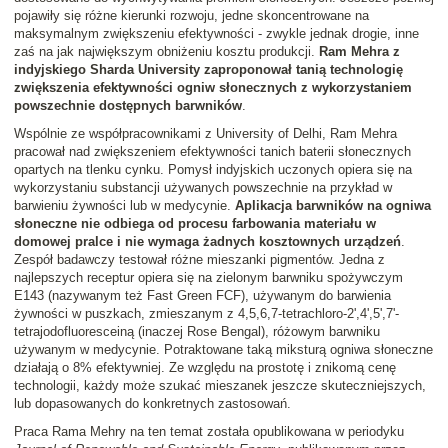
pojawiły się różne kierunki rozwoju, jedne skoncentrowane na
maksymalnym zwiększeniu efektywności - zwykle jednak drogie, inne
zaś na jak największym obniżeniu kosztu produkcji.
Ram Mehra z
indyjskiego Sharda University zaproponował tanią technologię
zwiększenia efektywności ogniw słonecznych z wykorzystaniem
powszechnie dostępnych barwników
.
Wspólnie ze współpracownikami z University of Delhi, Ram Mehra
pracował nad zwiększeniem efektywności tanich baterii słonecznych
opartych na tlenku cynku. Pomysł indyjskich uczonych opiera się na
wykorzystaniu substancji używanych powszechnie na przykład w
barwieniu żywności lub w medycynie.
Aplikacja barwników na ogniwa
słoneczne nie odbiega od procesu farbowania materiału w
domowej pralce i nie wymaga żadnych kosztownych urządzeń
.
Zespół badawczy testował różne mieszanki pigmentów. Jedna z
najlepszych receptur opiera się na zielonym barwniku spożywczym
E143 (nazywanym też Fast Green FCF), używanym do barwienia
żywności w puszkach, zmieszanym z 4,5,6,7-tetrachloro-2',4',5',7'-
tetrajodofluoresceiną (inaczej Rose Bengal), różowym barwniku
używanym w medycynie. Potraktowane taką miksturą ogniwa słoneczne
działają o 8% efektywniej. Ze względu na prostotę i znikomą cenę
technologii, każdy może szukać mieszanek jeszcze skuteczniejszych,
lub dopasowanych do konkretnych zastosowań.
Praca Rama Mehry na ten temat została opublikowana w periodyku