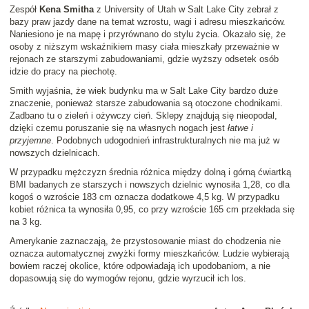
Zespół
Kena Smitha
z University of Utah w Salt Lake City zebrał z
bazy praw jazdy dane na temat wzrostu, wagi i adresu mieszkańców.
Naniesiono je na mapę i przyrównano do stylu życia. Okazało się, że
osoby z niższym wskaźnikiem masy ciała mieszkały przeważnie w
rejonach ze starszymi zabudowaniami, gdzie wyższy odsetek osób
idzie do pracy na piechotę.
Smith wyjaśnia, że wiek budynku ma w Salt Lake City bardzo duże
znaczenie, ponieważ starsze zabudowania są otoczone chodnikami.
Zadbano tu o zieleń i ożywczy cień. Sklepy znajdują się nieopodal,
dzięki czemu poruszanie się na własnych nogach jest
łatwe i
przyjemne
. Podobnych udogodnień infrastrukturalnych nie ma już w
nowszych dzielnicach.
W przypadku mężczyzn średnia różnica między dolną i górną ćwiartką
BMI badanych ze starszych i nowszych dzielnic wynosiła 1,28, co dla
kogoś o wzroście 183 cm oznacza dodatkowe 4,5 kg. W przypadku
kobiet różnica ta wynosiła 0,95, co przy wzroście 165 cm przekłada się
na 3 kg.
Amerykanie zaznaczają, że przystosowanie miast do chodzenia nie
oznacza automatycznej zwyżki formy mieszkańców. Ludzie wybierają
bowiem raczej okolice, które odpowiadają ich upodobaniom, a nie
dopasowują się do wymogów rejonu, gdzie wyrzucił ich los.