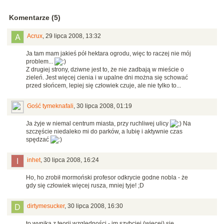
Komentarze (5)
Acrux
,
29 lipca 2008, 13:32
Ja tam mam jakieś pół hektara ogrodu, więc to raczej nie mój
problem...
Z drugiej strony, dziwne jest to, że nie zadbają w mieście o
zieleń. Jest więcej cienia i w upalne dni można się schować
przed słońcem, lepiej się człowiek czuje, ale nie tylko to...
Gość tymeknafali
,
30 lipca 2008, 01:19
Ja żyje w niemal centrum miasta, przy ruchliwej ulicy
Na
szczęście niedaleko mi do parków, a lubię i aktywnie czas
spędzać
inhet
,
30 lipca 2008, 16:24
Ho, ho zrobił mormoński profesor odkrycie godne nobla - że
gdy się człowiek więcej rusza, mniej tyje! ;D
dirtymesucker
,
30 lipca 2008, 16:30
to wynika z teorii względności - im szybciej (więcej) się