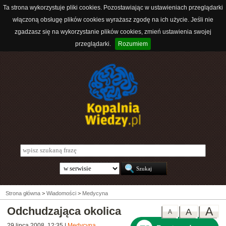
Ta strona wykorzystuje pliki cookies. Pozostawiając w ustawieniach przeglądarki
włączoną obsługę plików cookies wyrażasz zgodę na ich użycie. Jeśli nie
zgadzasz się na wykorzystanie plików cookies, zmień ustawienia swojej
przeglądarki.
Rozumiem
Strona główna
>
Wiadomości
>
Medycyna
Odchudzająca okolica
A
A
A
29 lipca 2008, 12:35
|
Medycyna