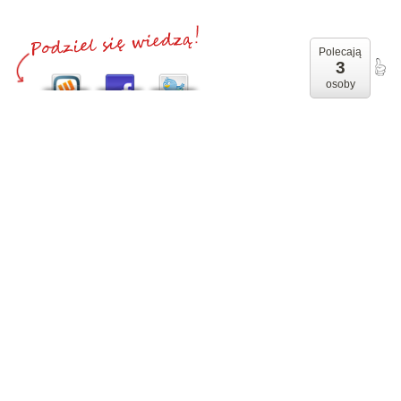
Polecają
3
osoby