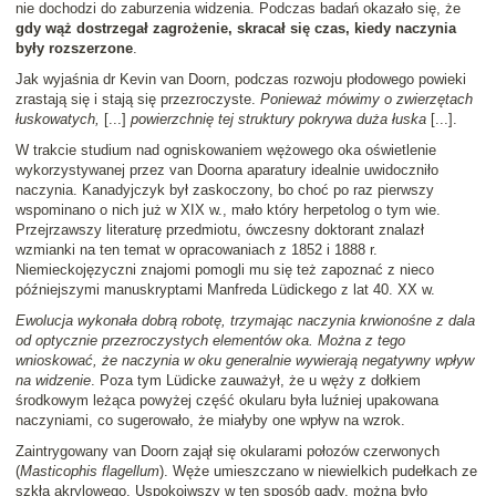
nie dochodzi do zaburzenia widzenia. Podczas badań okazało się, że
gdy wąż dostrzegał zagrożenie, skracał się czas, kiedy naczynia
były rozszerzone
.
Jak wyjaśnia dr Kevin van Doorn, podczas rozwoju płodowego powieki
zrastają się i stają się przezroczyste.
Ponieważ mówimy o zwierzętach
łuskowatych,
[...]
powierzchnię tej struktury pokrywa duża łuska
[...].
W trakcie studium nad ogniskowaniem wężowego oka oświetlenie
wykorzystywanej przez van Doorna aparatury idealnie uwidoczniło
naczynia. Kanadyjczyk był zaskoczony, bo choć po raz pierwszy
wspominano o nich już w XIX w., mało który herpetolog o tym wie.
Przejrzawszy literaturę przedmiotu, ówczesny doktorant znalazł
wzmianki na ten temat w opracowaniach z 1852 i 1888 r.
Niemieckojęzyczni znajomi pomogli mu się też zapoznać z nieco
późniejszymi manuskryptami Manfreda Lüdickego z lat 40. XX w.
Ewolucja wykonała dobrą robotę, trzymając naczynia krwionośne z dala
od optycznie przezroczystych elementów oka. Można z tego
wnioskować, że naczynia w oku generalnie wywierają negatywny wpływ
na widzenie
. Poza tym Lüdicke zauważył, że u węży z dołkiem
środkowym leżąca powyżej część okularu była luźniej upakowana
naczyniami, co sugerowało, że miałyby one wpływ na wzrok.
Zaintrygowany van Doorn zajął się okularami połozów czerwonych
(
Masticophis flagellum
). Węże umieszczano w niewielkich pudełkach ze
szkła akrylowego. Uspokoiwszy w ten sposób gady, można było