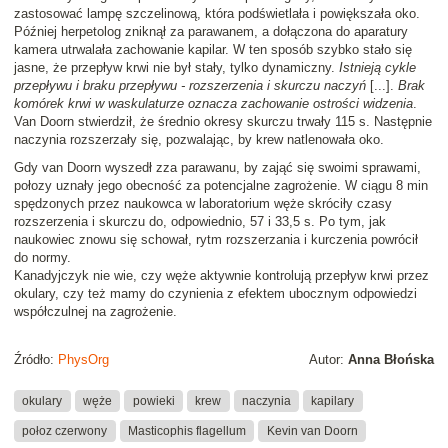
zastosować lampę szczelinową, która podświetlała i powiększała oko.
Później herpetolog zniknął za parawanem, a dołączona do aparatury
kamera utrwalała zachowanie kapilar. W ten sposób szybko stało się
jasne, że przepływ krwi nie był stały, tylko dynamiczny.
Istnieją cykle
przepływu i braku przepływu - rozszerzenia i skurczu naczyń
[...].
Brak
komórek krwi w waskulaturze oznacza zachowanie ostrości widzenia
.
Van Doorn stwierdził, że średnio okresy skurczu trwały 115 s. Następnie
naczynia rozszerzały się, pozwalając, by krew natlenowała oko.
Gdy van Doorn wyszedł zza parawanu, by zająć się swoimi sprawami,
połozy uznały jego obecność za potencjalne zagrożenie. W ciągu 8 min
spędzonych przez naukowca w laboratorium węże skróciły czasy
rozszerzenia i skurczu do, odpowiednio, 57 i 33,5 s. Po tym, jak
naukowiec znowu się schował, rytm rozszerzania i kurczenia powrócił
do normy.
Kanadyjczyk nie wie, czy węże aktywnie kontrolują przepływ krwi przez
okulary, czy też mamy do czynienia z efektem ubocznym odpowiedzi
współczulnej na zagrożenie.
Źródło:
PhysOrg
Autor:
Anna Błońska
okulary
węże
powieki
krew
naczynia
kapilary
połoz czerwony
Masticophis flagellum
Kevin van Doorn