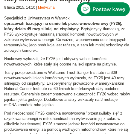
8 lipca 2015, 14:10
|
Medycyna
Specjaliści z Uniwersytetu w Warwick
opracowali bazujący na osmie lek przeciwnowotworowy (FY26),
który działa 49 razy silniej od cisplatyny
. Brytyjczycy tłumaczą, że
FY26 wykorzystuje naturalną słabość komórek nowotworowych w
zakresie wytwarzania energii. Co ważne, w porównaniu do istniejących
terapeutyków, jego produkcja jest tańsza, a sam lek mniej szkodliwy dla
zdrowych komórek.
Naukowcy wykazali, że FY26 jest aktywny wobec komórek
nowotworowych, które stały się oporne na leki oparte na platynie.
Testy przeprowadzane w Wellcome Trust Sanger Institute na 809
nowotworowych liniach komórkowych wykazały, że FY26 jest 49 razy
silniejszy od cisplatyny. Eksperymenty prowadzone w amerykańskim
National Cancer Institute na 60 liniach komórkowych dały podobne
rezultaty. Generalnie zademonstrowano skuteczność FY26 wobec raków
jajnika i jelita grubego. Dodatkowo analizy wskazały na 3 mutacje
mtDNA komórek raka jajnika.
Pod nieobecność FY26 komórka nowotworowa "przestawiłaby się" z
uzyskiwania energii w mitochondriach na wytwarzanie jej z cukru w
glikolizie beztlenowej. FY26 zmusza jednak komórki nowotworowe do
produkowania energii za pomocą wadliwych mitochondriów, które nie są