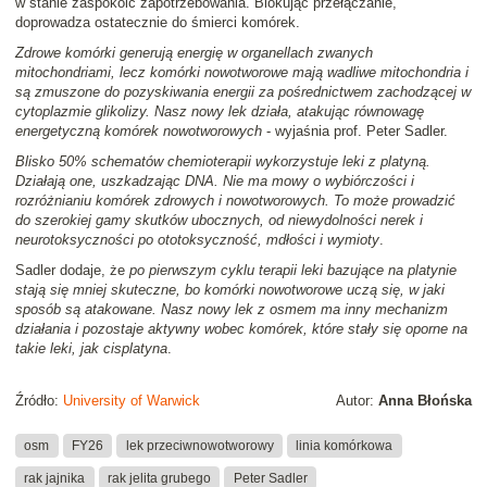
w stanie zaspokoić zapotrzebowania. Blokując przełączanie,
doprowadza ostatecznie do śmierci komórek.
Zdrowe komórki generują energię w organellach zwanych
mitochondriami, lecz komórki nowotworowe mają wadliwe mitochondria i
są zmuszone do pozyskiwania energii za pośrednictwem zachodzącej w
cytoplazmie glikolizy. Nasz nowy lek działa, atakując równowagę
energetyczną komórek nowotworowych
- wyjaśnia prof. Peter Sadler.
Blisko 50% schematów chemioterapii wykorzystuje leki z platyną.
Działają one, uszkadzając DNA. Nie ma mowy o wybiórczości i
rozróżnianiu komórek zdrowych i nowotworowych. To może prowadzić
do szerokiej gamy skutków ubocznych, od niewydolności nerek i
neurotoksyczności po ototoksyczność, mdłości i wymioty
.
Sadler dodaje, że
po pierwszym cyklu terapii leki bazujące na platynie
stają się mniej skuteczne, bo komórki nowotworowe uczą się, w jaki
sposób są atakowane. Nasz nowy lek z osmem ma inny mechanizm
działania i pozostaje aktywny wobec komórek, które stały się oporne na
takie leki, jak cisplatyna
.
Źródło:
University of Warwick
Autor:
Anna Błońska
osm
FY26
lek przeciwnowotworowy
linia komórkowa
rak jajnika
rak jelita grubego
Peter Sadler