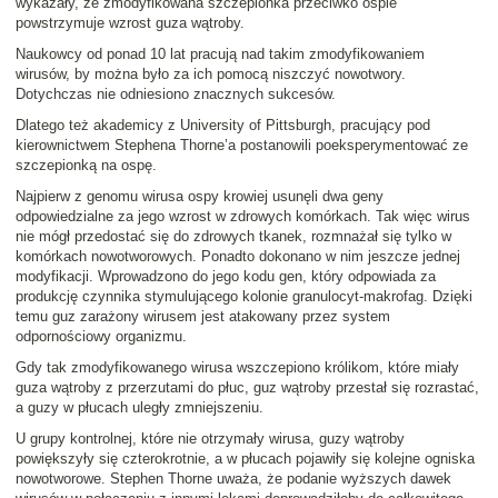
wykazały, że zmodyfikowana szczepionka przeciwko ospie
powstrzymuje wzrost guza wątroby.
Naukowcy od ponad 10 lat pracują nad takim zmodyfikowaniem
wirusów, by można było za ich pomocą niszczyć nowotwory.
Dotychczas nie odniesiono znacznych sukcesów.
Dlatego też akademicy z University of Pittsburgh, pracujący pod
kierownictwem Stephena Thorne’a postanowili poeksperymentować ze
szczepionką na ospę.
Najpierw z genomu wirusa ospy krowiej usunęli dwa geny
odpowiedzialne za jego wzrost w zdrowych komórkach. Tak więc wirus
nie mógł przedostać się do zdrowych tkanek, rozmnażał się tylko w
komórkach nowotworowych. Ponadto dokonano w nim jeszcze jednej
modyfikacji. Wprowadzono do jego kodu gen, który odpowiada za
produkcję czynnika stymulującego kolonie granulocyt-makrofag. Dzięki
temu guz zarażony wirusem jest atakowany przez system
odpornościowy organizmu.
Gdy tak zmodyfikowanego wirusa wszczepiono królikom, które miały
guza wątroby z przerzutami do płuc, guz wątroby przestał się rozrastać,
a guzy w płucach uległy zmniejszeniu.
U grupy kontrolnej, które nie otrzymały wirusa, guzy wątroby
powiększyły się czterokrotnie, a w płucach pojawiły się kolejne ogniska
nowotworowe. Stephen Thorne uważa, że podanie wyższych dawek