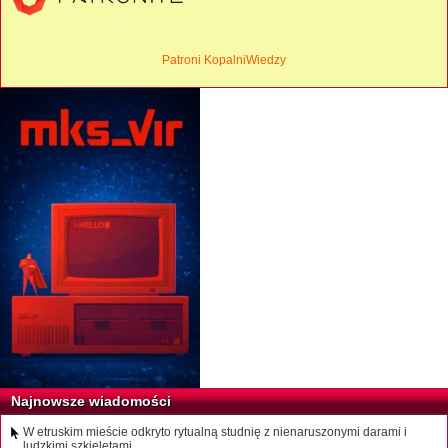
Patroni KopalniWiedzy
Najnowsze wiadomości
W etruskim mieście odkryto rytualną studnię z nienaruszonymi darami i
ludzkimi szkieletami