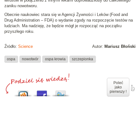
wirusów w połączeniu z innymi lekami doprowadziłoby do całkowitego
zaniku nowotworu.
Obecnie naukowiec stara się w Agencji Żywności i Leków (
Food and
Drug Administration
– FDA) o wydanie zgody na rozpoczęcie testów na
ludziach. Ma nadzieję, że będzie mógł je rozpocząć na początku
przyszłego roku.
Źródło:
Science
Autor:
Mariusz Błoński
ospa
nowotwór
ospa krowia
szczepionka
Poleć
jako
pierwszy !