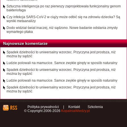
Sztuczna inteligencja po raz pierwszy zaprojektowała funkcjonalny genom
bakteriofaga
Czy infekcja SARS-CoV-2 w ciąży może odbić się na zdrowiu dziecka? Są
wyniki metaanalizy
Dodo widział świat inaczej, niż sądzono. Nowe badanie odsłania zmysły
wymarłego ptaka
Najnowsze komentarze
Spadek dzietności to uniwersalny wzorzec. Przyczyna jest prostsza, niż
można by sądzić
Ludzie polowali na mamucice. Samce zwykle ginęły w sposób naturalny
Spadek dzietności to uniwersalny wzorzec. Przyczyna jest prostsza, niż
można by sądzić
Ludzie polowali na mamucice. Samce zwykle ginęły w sposób naturalny
Spadek dzietności to uniwersalny wzorzec. Przyczyna jest prostsza, niż
można by sądzić
Polityka prywatności
|
Kontakt
Szkolenia
© Copyright 2006-2026
KopalniaWiedzy.pl