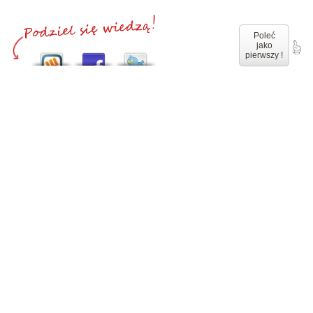
Poleć
jako
pierwszy !