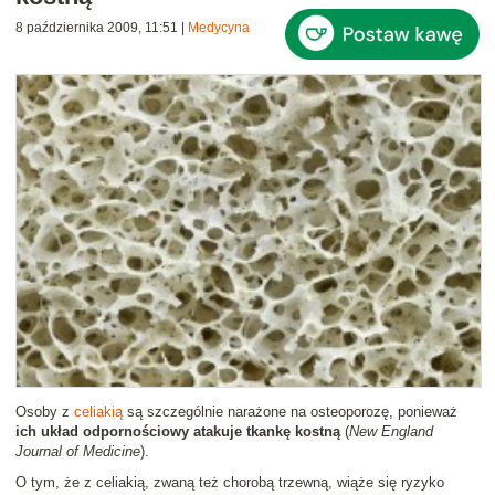
8 października 2009, 11:51
|
Medycyna
Osoby z
celiakią
są szczególnie narażone na osteoporozę, ponieważ
ich układ odpornościowy atakuje tkankę kostną
(
New England
Journal of Medicine
).
O tym, że z celiakią, zwaną też chorobą trzewną, wiąże się ryzyko