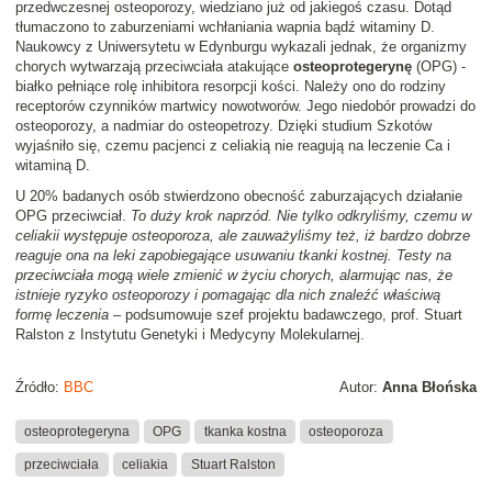
przedwczesnej osteoporozy, wiedziano już od jakiegoś czasu. Dotąd
tłumaczono to zaburzeniami wchłaniania wapnia bądź witaminy D.
Naukowcy z Uniwersytetu w Edynburgu wykazali jednak, że organizmy
chorych wytwarzają przeciwciała atakujące
osteoprotegerynę
(OPG) -
białko pełniące rolę inhibitora resorpcji kości. Należy ono do rodziny
receptorów czynników martwicy nowotworów. Jego niedobór prowadzi do
osteoporozy, a nadmiar do osteopetrozy. Dzięki studium Szkotów
wyjaśniło się, czemu pacjenci z celiakią nie reagują na leczenie Ca i
witaminą D.
U 20% badanych osób stwierdzono obecność zaburzających działanie
OPG przeciwciał.
To duży krok naprzód. Nie tylko odkryliśmy, czemu w
celiakii występuje osteoporoza, ale zauważyliśmy też, iż bardzo dobrze
reaguje ona na leki zapobiegające usuwaniu tkanki kostnej. Testy na
przeciwciała mogą wiele zmienić w życiu chorych, alarmując nas, że
istnieje ryzyko osteoporozy i pomagając dla nich znaleźć właściwą
formę leczenia
– podsumowuje szef projektu badawczego, prof. Stuart
Ralston z Instytutu Genetyki i Medycyny Molekularnej.
Źródło:
BBC
Autor:
Anna Błońska
osteoprotegeryna
OPG
tkanka kostna
osteoporoza
przeciwciała
celiakia
Stuart Ralston