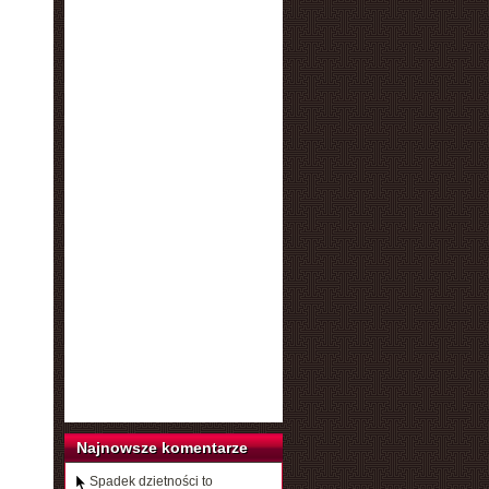
Najnowsze komentarze
Spadek dzietności to