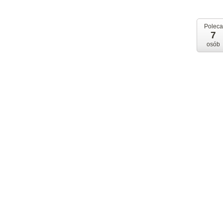
Poleca
7
osób