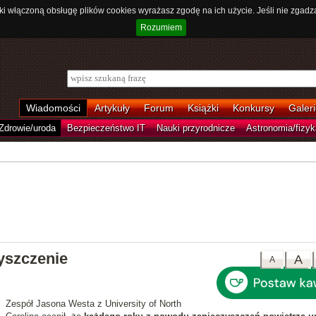
ki włączoną obsługę plików cookies wyrażasz zgodę na ich użycie. Jeśli nie zgadz
Rozumiem
Wiadomości
Artykuły
Forum
Książki
Konkursy
Galeri
Zdrowie/uroda
Bezpieczeństwo IT
Nauki przyrodnicze
Astronomia/fizyk
yszczenie
A
A
Zespół Jasona Westa z University of North