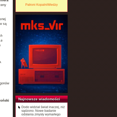
miera
ceny
Patroni KopalniWiedzy
snej
w są
ch
 a
s
a.
zgonów
Najnowsze wiadomości
łoński
Dodo widział świat inaczej, niż
sądzono. Nowe badanie
odsłania zmysły wymarłego