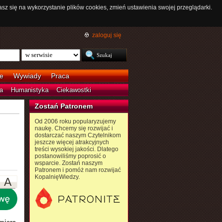
asz się na wykorzystanie plików cookies, zmień ustawienia swojej przeglądarki.
zaloguj się
e
Wywiady
Praca
a
Humanistyka
Ciekawostki
Zostań Patronem
Od 2006 roku popularyzujemy
naukę. Chcemy się rozwijać i
dostarczać naszym Czytelnikom
jeszcze więcej atrakcyjnych
treści wysokiej jakości. Dlatego
postanowiliśmy poprosić o
wsparcie. Zostań naszym
Patronem i pomóż nam rozwijać
KopalnięWiedzy.
A