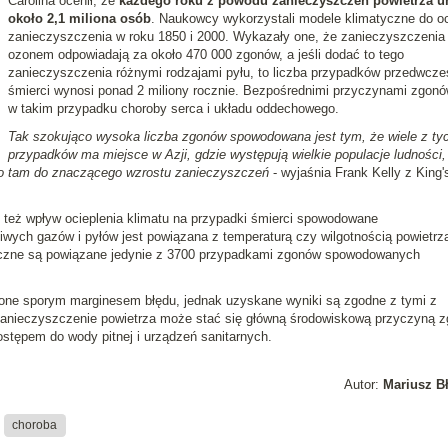
Carolina ocenił, że
każdego roku z powodu zanieczyszczeń powietrza u
około 2,1 miliona osób
. Naukowcy wykorzystali modele klimatyczne do o
zanieczyszczenia w roku 1850 i 2000. Wykazały one, że zanieczyszczenia
ozonem odpowiadają za około 470 000 zgonów, a jeśli dodać to tego
zanieczyszczenia różnymi rodzajami pyłu, to liczba przypadków przedwcze
śmierci wynosi ponad 2 miliony rocznie. Bezpośrednimi przyczynami zgonó
w takim przypadku choroby serca i układu oddechowego.
Tak szokująco wysoka liczba zgonów spowodowana jest tym, że wiele z ty
przypadków ma miejsce w Azji, gdzie występują wielkie populacje ludności,
ło tam do znaczącego wzrostu zanieczyszczeń
- wyjaśnia Frank Kelly z King'
 też wpływ ocieplenia klimatu na przypadki śmierci spowodowane
wych gazów i pyłów jest powiązana z temperaturą czy wilgotnością powietrz
czne są powiązane jedynie z 3700 przypadkami zgonów spowodowanych
one sporym marginesem błędu, jednak uzyskane wyniki są zgodne z tymi z
zanieczyszczenie powietrza może stać się główną środowiskową przyczyną 
ostępem do wody pitnej i urządzeń sanitarnych.
Autor:
Mariusz B
choroba