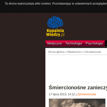
Ta strona wykorzystuje pliki cookies. Pozostawiając w ustawieniach przeglądar
Medycyna
Technologia
Psychologia
Strona główna
>
Wiadomości
>
Zdrowie/uroda
Śmiercionośne zaniecz
17 lipca 2013, 14:11
|
Zdrowie/uroda