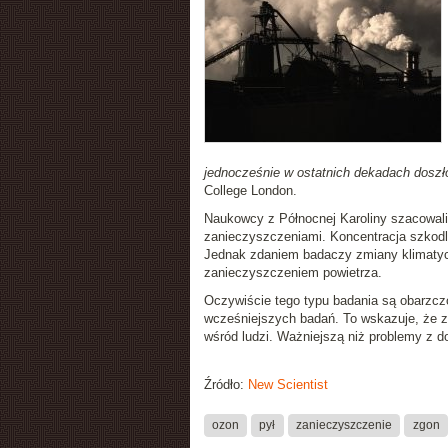
jednocześnie w ostatnich dekadach dosz
College London.
Naukowcy z Północnej Karoliny szacowali
zanieczyszczeniami. Koncentracja szkodli
Jednak zdaniem badaczy zmiany klimaty
zanieczyszczeniem powietrza.
Oczywiście tego typu badania są obarzcz
wcześniejszych badań. To wskazuje, że 
wśród ludzi. Ważniejszą niż problemy z d
Źródło:
New Scientist
ozon
pył
zanieczyszczenie
zgon