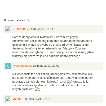
Komentarze (32)
Ergo Sum
,
28 maja 2021, 14:16
Bardzo dobry artykuł. Natomiast uważam, że gdyby
Amerykanom znikło trochę tego przyklejanego nienaturalnego
uśmiechu z twarzy to byłoby po prostu zdrowiej. Nawet sami
Amerykanie mówią że ten uśmiech jest fałszywy. Czasem
wręcz nie da się oglądać np. tech relacji ze startów rakiet, gdzie
wszyscy się szczerzą jak do badania dentystycznego.
cyjanobakteria
,
28 maja 2021, 21:02
Na wschodzie też bez zmian, szczególnie w Roskosmosie. Nic
nie denerwuje bardziej niż uśmiechnięte, amerykańskie mordy
podczas udanych startów i lądowań rakiet
A może to ta
słynna katolicka życzliwość, dobroć i pełna szacunku dla
innych postawa?
venator
,
29 maja 2021, 02:22