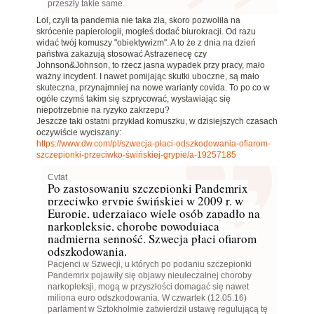
przeszły takie same.
Lol, czyli ta pandemia nie taka zła, skoro pozwoliła na
skrócenie papierologii, mogłeś dodać biurokracji. Od razu
widać twój komuszy "obiektywizm". A to że z dnia na dzień
państwa zakazują stosować Astrazenecę czy
Johnson&Johnson, to rzecz jasna wypadek przy pracy, mało
ważny incydent. I nawet pomijając skutki uboczne, są mało
skuteczna, przynajmniej na nowe warianty covida. To po co w
ogóle czymś takim się szprycować, wystawiając się
niepotrzebnie na ryzyko zakrzepu?
Jeszcze taki ostatni przykład komuszku, w dzisiejszych czasach
oczywiście wyciszany:
https://www.dw.com/pl/szwecja-płaci-odszkodowania-ofiarom-
szczepionki-przeciwko-świńskiej-grypie/a-19257185
Cytat
Po zastosowaniu szczepionki Pandemrix
przeciwko grypie świńskiej w 2009 r. w
Europie, uderzająco wiele osób zapadło na
narkopleksję, chorobę powodującą
nadmierną senność. Szwecja płaci ofiarom
odszkodowania.
Pacjenci w Szwecji, u których po podaniu szczepionki
Pandemrix pojawiły się objawy nieuleczalnej choroby
narkopleksji, mogą w przyszłości domagać się nawet
miliona euro odszkodowania. W czwartek (12.05.16)
parlament w Sztokholmie zatwierdził ustawę regulującą tę