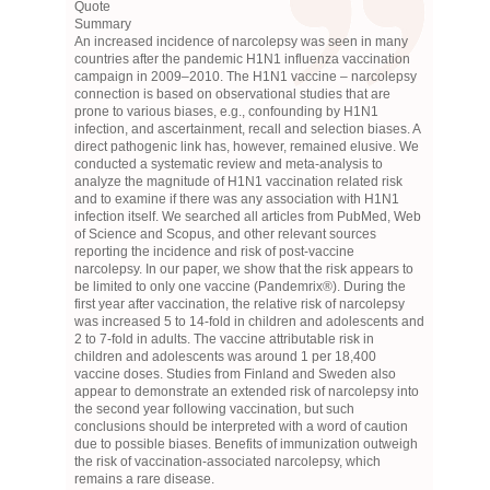
Quote
Summary
An increased incidence of narcolepsy was seen in many
countries after the pandemic H1N1 influenza vaccination
campaign in 2009–2010. The H1N1 vaccine – narcolepsy
connection is based on observational studies that are
prone to various biases, e.g., confounding by H1N1
infection, and ascertainment, recall and selection biases. A
direct pathogenic link has, however, remained elusive. We
conducted a systematic review and meta-analysis to
analyze the magnitude of H1N1 vaccination related risk
and to examine if there was any association with H1N1
infection itself. We searched all articles from PubMed, Web
of Science and Scopus, and other relevant sources
reporting the incidence and risk of post-vaccine
narcolepsy. In our paper, we show that the risk appears to
be limited to only one vaccine (Pandemrix®). During the
first year after vaccination, the relative risk of narcolepsy
was increased 5 to 14-fold in children and adolescents and
2 to 7-fold in adults. The vaccine attributable risk in
children and adolescents was around 1 per 18,400
vaccine doses. Studies from Finland and Sweden also
appear to demonstrate an extended risk of narcolepsy into
the second year following vaccination, but such
conclusions should be interpreted with a word of caution
due to possible biases. Benefits of immunization outweigh
the risk of vaccination-associated narcolepsy, which
remains a rare disease.