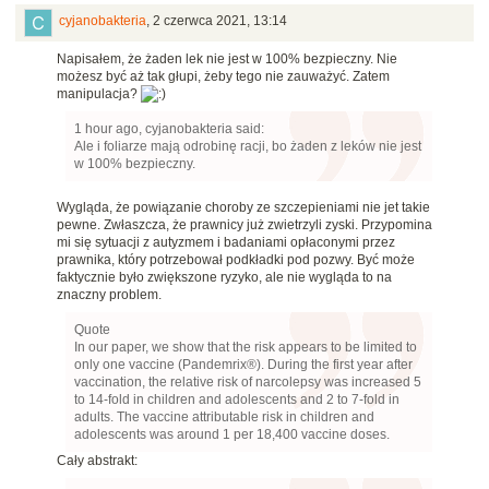
cyjanobakteria
,
2 czerwca 2021, 13:14
Napisałem, że żaden lek nie jest w 100% bezpieczny. Nie
możesz być aż tak głupi, żeby tego nie zauważyć. Zatem
manipulacja?
1 hour ago, cyjanobakteria said:
Ale i foliarze mają odrobinę racji, bo żaden z leków nie jest
w 100% bezpieczny.
Wygląda, że powiązanie choroby ze szczepieniami nie jet takie
pewne. Zwłaszcza, że prawnicy już zwietrzyli zyski. Przypomina
mi się sytuacji z autyzmem i badaniami opłaconymi przez
prawnika, który potrzebował podkładki pod pozwy. Być może
faktycznie było zwiększone ryzyko, ale nie wygląda to na
znaczny problem.
Quote
In our paper, we show that the risk appears to be limited to
only one vaccine (Pandemrix®). During the first year after
vaccination, the relative risk of narcolepsy was increased 5
to 14-fold in children and adolescents and 2 to 7-fold in
adults. The vaccine attributable risk in children and
adolescents was around 1 per 18,400 vaccine doses.
Cały abstrakt: