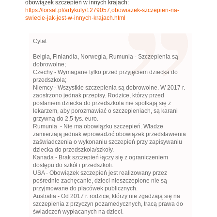
obowiązek szczepień w innych krajach:
https://forsal.pl/artykuly/1279057,obowiazek-szczepien-na-
swiecie-jak-jest-w-innych-krajach.html
Cytat
Belgia, Finlandia, Norwegia, Rumunia - Szczepienia są
dobrowolne;
Czechy - Wymagane tylko przed przyjęciem dziecka do
przedszkola;
Niemcy - Wszystkie szczepienia są dobrowolne. W 2017 r.
zaostrzono jednak przepisy. Rodzice, którzy przed
posłaniem dziecka do przedszkola nie spotkają się z
lekarzem, aby porozmawiać o szczepieniach, są karani
grzywną do 2,5 tys. euro.
Rumunia - Nie ma obowiązku szczepień. Władze
zamierzają jednak wprowadzić obowiązek przedstawienia
zaświadczenia o wykonaniu szczepień przy zapisywaniu
dziecka do przedszkola/szkoły.
Kanada - Brak szczepień łączy się z ograniczeniem
dostępu do szkół i przedszkoli.
USA - Obowiązek szczepień jest realizowany przez
pośrednie zachęcanie, dzieci nieszczepione nie są
przyjmowane do placówek publicznych.
Australia - Od 2017 r. rodzice, którzy nie zgadzają się na
szczepienia z przyczyn pozamedycznych, tracą prawa do
świadczeń wypłacanych na dzieci.