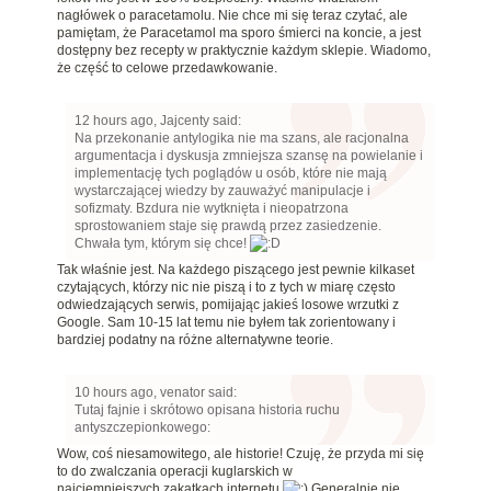
nagłówek o paracetamolu. Nie chce mi się teraz czytać, ale
pamiętam, że Paracetamol ma sporo śmierci na koncie, a jest
dostępny bez recepty w praktycznie każdym sklepie. Wiadomo,
że część to celowe przedawkowanie.
12 hours ago, Jajcenty said:
Na przekonanie antylogika nie ma szans, ale racjonalna
argumentacja i dyskusja zmniejsza szansę na powielanie i
implementację tych poglądów u osób, które nie mają
wystarczającej wiedzy by zauważyć manipulacje i
sofizmaty. Bzdura nie wytknięta i nieopatrzona
sprostowaniem staje się prawdą przez zasiedzenie.
Chwała tym, którym się chce!
Tak właśnie jest. Na każdego piszącego jest pewnie kilkaset
czytających, którzy nic nie piszą i to z tych w miarę często
odwiedzających serwis, pomijając jakieś losowe wrzutki z
Google. Sam 10-15 lat temu nie byłem tak zorientowany i
bardziej podatny na różne alternatywne teorie.
10 hours ago, venator said:
Tutaj fajnie i skrótowo opisana historia ruchu
antyszczepionkowego:
Wow, coś niesamowitego, ale historie! Czuję, że przyda mi się
to do zwalczania operacji kuglarskich w
najciemniejszych zakątkach internetu
Generalnie nie