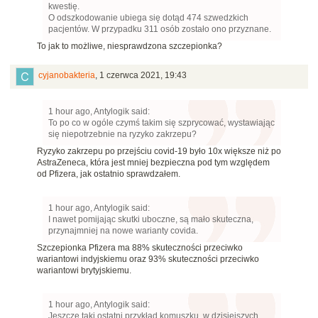
kwestię.
O odszkodowanie ubiega się dotąd 474 szwedzkich
pacjentów. W przypadku 311 osób zostało ono przyznane.
To jak to możliwe, niesprawdzona szczepionka?
cyjanobakteria
,
1 czerwca 2021, 19:43
1 hour ago, Antylogik said:
To po co w ogóle czymś takim się szprycować, wystawiając
się niepotrzebnie na ryzyko zakrzepu?
Ryzyko zakrzepu po przejściu covid-19 było 10x większe niż po
AstraZeneca, która jest mniej bezpieczna pod tym względem
od Pfizera, jak ostatnio sprawdzałem.
1 hour ago, Antylogik said:
I nawet pomijając skutki uboczne, są mało skuteczna,
przynajmniej na nowe warianty covida.
Szczepionka Pfizera ma 88% skuteczności przeciwko
wariantowi indyjskiemu oraz 93% skuteczności przeciwko
wariantowi brytyjskiemu.
1 hour ago, Antylogik said:
Jeszcze taki ostatni przykład komuszku, w dzisiejszych