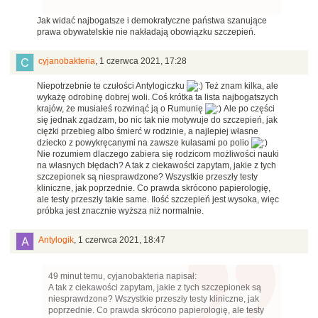
Jak widać najbogatsze i demokratyczne państwa szanujące
prawa obywatelskie nie nakładają obowiązku szczepień.
cyjanobakteria
,
1 czerwca 2021, 17:28
Niepotrzebnie te czułości Antylogiczku
Też znam kilka, ale
wykażę odrobinę dobrej woli.
Coś krótka ta lista najbogatszych
krajów, że musiałeś rozwinąć ją o Rumunię
Ale po części
się jednak zgadzam, bo nic tak nie motywuje do szczepień, jak
ciężki przebieg albo śmierć w rodzinie, a najlepiej własne
dziecko z powykręcanymi na zawsze kulasami po polio
Nie rozumiem dlaczego zabiera się rodzicom możliwości nauki
na własnych błędach? A tak z ciekawości zapytam, jakie z tych
szczepionek są niesprawdzone? Wszystkie przeszły testy
kliniczne, jak poprzednie. Co prawda skrócono papierologię,
ale testy przeszły takie same. Ilość szczepień jest wysoka, więc
próbka jest znacznie wyższa niż normalnie.
Antylogik
,
1 czerwca 2021, 18:47
49 minut temu, cyjanobakteria napisał:
A tak z ciekawości zapytam, jakie z tych szczepionek są
niesprawdzone? Wszystkie przeszły testy kliniczne, jak
poprzednie. Co prawda skrócono papierologię, ale testy