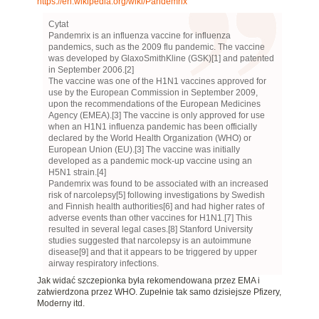
https://en.wikipedia.org/wiki/Pandemrix
Cytat
Pandemrix is an influenza vaccine for influenza
pandemics, such as the 2009 flu pandemic. The vaccine
was developed by GlaxoSmithKline (GSK)[1] and patented
in September 2006.[2]
The vaccine was one of the H1N1 vaccines approved for
use by the European Commission in September 2009,
upon the recommendations of the European Medicines
Agency (EMEA).[3] The vaccine is only approved for use
when an H1N1 influenza pandemic has been officially
declared by the World Health Organization (WHO) or
European Union (EU).[3] The vaccine was initially
developed as a pandemic mock-up vaccine using an
H5N1 strain.[4]
Pandemrix was found to be associated with an increased
risk of narcolepsy[5] following investigations by Swedish
and Finnish health authorities[6] and had higher rates of
adverse events than other vaccines for H1N1.[7] This
resulted in several legal cases.[8] Stanford University
studies suggested that narcolepsy is an autoimmune
disease[9] and that it appears to be triggered by upper
airway respiratory infections.
Jak widać szczepionka była rekomendowana przez EMA i
zatwierdzona przez WHO. Zupełnie tak samo dzisiejsze Pfizery,
Moderny itd.