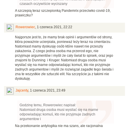
czasach oczywiście wyciszany
A szczepią teraz szczepionką Pandemrix przeciwko covid-19,
prawiczku?
Rowerowiec
,
1 czerwca 2021, 22:22
Najgorsze jest to, że mamy brak opinii i argumentów od strony,
która poważnie ucierpiała, ponieważ leży teraz na cmentarzu.
Natomiast mamy dyskusję osób które nawet nie przeszły
zakażenia. Z czego jedna osoba ma przerost ego, nie
przyjmuje argumentów i myśli że cały świat to spisek, oraz jego
znajomi to Dunning i Kruger. Natomiast druga osoba musi
wysilać się na marne odpowiadając komuś, kto nie przyjmuje
żadnych argumentow i myśli że rozwiązał zagadki tego świata i
zna te wszystkie złe sztuczki elit. Na szczęście ja z takimi nie
dyskutuję.
Jajcenty
,
1 czerwca 2021, 23:49
Godzinę temu, Rowerowiec napisał:
Natomiast druga osoba musi wysilać się na marne
odpowiadając komuś, kto nie przyjmuje żadnych
argumentow i
Na przekonanie antylogika nie ma szans, ale racjonalna