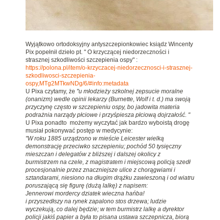
Wyjątkowo ortodoksyjny antyszczepionkowiec ksiądz Wincenty
Pix popełnił dzieło pt. " O krzyczącej niedorzeczności i
strasznej szkodliwości szczepienia ospy"
:
https://polona.pl/item/o-krzyczacej-niedorzecznosci-i-strasznej-
szkodliwosci-szczepienia-
ospy,MTg2MTkwNDg/6/#info:metadata
U Pixa czytamy, że
"u młodzieży szkolnej zepsucie moralne
(onanizm) wedle opinii lekarzy (Burnette, Wolf i t. d.) ma swoją
przyczynę często w szczepieniu ospy, bo jadowita materia
podrażnia narządy płciowe i przyśpiesza płciową dojrzałość. "
U Pixa ponadto możemy wyczytać jak bardzo wyboistą drogę
musiał pokonywać postęp w medycynie:
"W roku 1885 urządzono w mieście Leicester wielką
demonstrację przeciwko szczepieniu; pochód 50 tysięczny
mieszczan i delegatów z bliższej i dalszej okolicy z
burmistrzem na czele, z magistratem i miejscową policją szedł
procesjonalnie przez znaczniejsze ulice z chorągwiami i
sztandarami, niesiono na długim drążku zawieszoną i od wiatru
poruszającą się figurę (dużą lalkę) z napisem:
Jennerowi mordercy dziatek wieczna hańba!
i przyszedłszy na rynek zapalono stos drzewa; ludzie
wyczekują, co dalej będzie; w tem burmistrz lalkę a dyrektor
policji jakiś papier a była to pisana ustawa szczepnicza, biorą