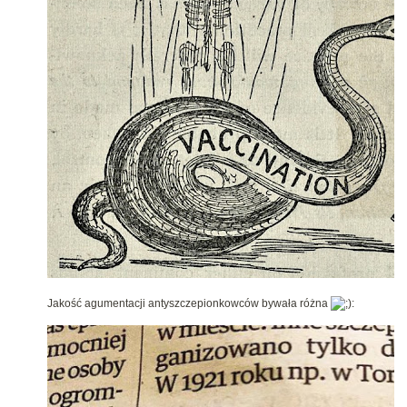
Jakość agumentacji antyszczepionkowców bywała różna
: