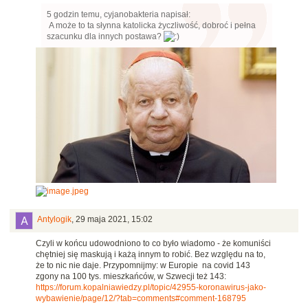
5 godzin temu, cyjanobakteria napisał:
A może to ta słynna katolicka życzliwość, dobroć i pełna
szacunku dla innych postawa?
Antylogik
,
29 maja 2021, 15:02
Czyli w końcu udowodniono to co było wiadomo - że komuniści
chętniej się maskują i każą innym to robić. Bez względu na to,
że to nic nie daje. Przypomnijmy: w Europie na covid 143
zgony na 100 tys. mieszkańców, w Szwecji też 143:
https://forum.kopalniawiedzy.pl/topic/42955-koronawirus-jako-
wybawienie/page/12/?tab=comments#comment-168795