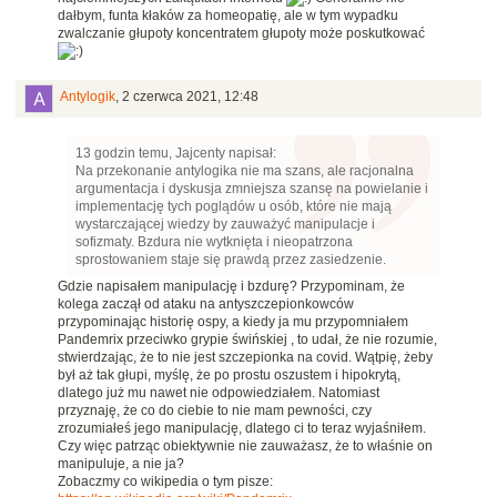
dałbym, funta kłaków za homeopatię, ale w tym wypadku
zwalczanie głupoty koncentratem głupoty może poskutkować
Antylogik
,
2 czerwca 2021, 12:48
13 godzin temu, Jajcenty napisał:
Na przekonanie antylogika nie ma szans, ale racjonalna
argumentacja i dyskusja zmniejsza szansę na powielanie i
implementację tych poglądów u osób, które nie mają
wystarczającej wiedzy by zauważyć manipulacje i
sofizmaty. Bzdura nie wytknięta i nieopatrzona
sprostowaniem staje się prawdą przez zasiedzenie.
Gdzie napisałem manipulację i bzdurę? Przypominam, że
kolega zaczął od ataku na antyszczepionkowców
przypominając historię ospy, a kiedy ja mu przypomniałem
Pandemrix przeciwko grypie świńskiej , to udał, że nie rozumie,
stwierdzając, że to nie jest szczepionka na covid. Wątpię, żeby
był aż tak głupi, myślę, że po prostu oszustem i hipokrytą,
dlatego już mu nawet nie odpowiedziałem. Natomiast
przyznaję, że co do ciebie to nie mam pewności, czy
zrozumiałeś jego manipulację, dlatego ci to teraz wyjaśniłem.
Czy więc patrząc obiektywnie nie zauważasz, że to właśnie on
manipuluje, a nie ja?
Zobaczmy co wikipedia o tym pisze: