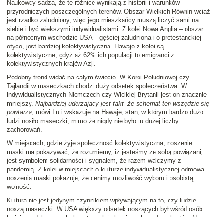
Naukowcy sądzą, że te różnice wynikają z historii i warunków
przyrodniczych poszczególnych terenów. Obszar Wielkich Równin wciąż
jest rzadko zaludniony, więc jego mieszkańcy muszą liczyć sami na
siebie i być większymi indywidualistami. Z kolei Nowa Anglia – obszar
na północnym wschodzie USA – gęściej zaludniona i o protestanckiej
etyce, jest bardziej kolektywistyczna. Hawaje z kolei są
kolektywistyczne, gdyż aż 62% ich populacji to emigranci z
kolektywistycznych krajów Azji.
Podobny trend widać na całym świecie. W Korei Południowej czy
Tajlandii w maseczkach chodzi duży odsetek społeczeństwa. W
indywidualistycznych Niemczech czy Wielkiej Brytanii jest on znacznie
mniejszy.
Najbardziej uderzający jest fakt, że schemat ten wszędzie się
powtarza
, mówi Lu i wskazuje na Hawaje, stan, w którym bardzo dużo
ludzi nosiło maseczki, mimo że nigdy nie było tu dużej liczby
zachorowań.
W miejscach, gdzie żyje społeczność kolektywistyczna, noszenie
maski ma pokazywać, że rozumiemy, iż jesteśmy ze sobą powiązani,
jest symbolem solidarności i sygnałem, że razem walczymy z
pandemią. Z kolei w miejscach o kulturze indywidualistycznej odmowa
noszenia maski pokazuje, że cenimy możliwość wyboru i osobistą
wolność.
Kultura nie jest jedynym czynnikiem wpływającym na to, czy ludzie
noszą maseczki. W USA większy odsetek noszących był wśród osób