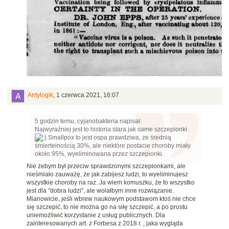
Antylogik
,
1 czerwca 2021, 16:07
5 godzin temu, cyjanobakteria napisał:
Najwyraźniej jest to historia stara jak same szczepionki
Smallpox to jest ospa prawdziwa, ze średnią
śmiertelnością 30%, ale niektóre postacie choroby miały
około 95%, wyeliminowana przez szczepionki.
Nie żebym był przeciw sprawdzonymi szczepionkami, ale
nieśmiało zauważę, że jak zabijesz ludzi, to wyeliminujesz
wszystkie choroby na raz. Ja wiem komuszku, że to wszystko
jest dla "dobra ludzi", ale wolałbym inne rozwiązanie.
Mianowicie, jeśli wbrew naukowym podstawom ktoś nie chce
się szczepić, to nie można go na siłę szczepić, a po prostu
uniemożliwić korzystanie z usług publicznych. Dla
zainteresowanych art. z Forbesa z 2018 r. , jaka wygląda