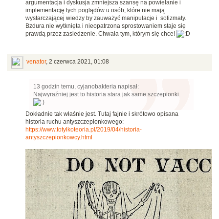
argumentacja i dyskusja zmniejsza szansę na powielanie i
implementację tych poglądów u osób, które nie mają
wystarczającej wiedzy by zauważyć manipulacje i sofizmaty.
Bzdura nie wytknięta i nieopatrzona sprostowaniem staje się
prawdą przez zasiedzenie. Chwała tym, którym się chce!
venator
,
2 czerwca 2021, 01:08
13 godzin temu, cyjanobakteria napisał:
Najwyraźniej jest to historia stara jak same szczepionki
Dokładnie tak właśnie jest. Tutaj fajnie i skrótowo opisana
historia ruchu antyszczepionkowego:
https://www.totylkoteoria.pl/2019/04/historia-
antyszczepionkowcy.html