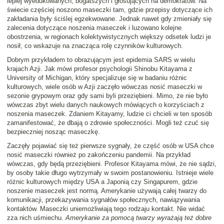
lepiej wyedukowanych, bogatszych i głosujących na demokratów. Na
świecie częściej noszono maseczki tam, gdzie przepisy dotyczące ich
zakładania były ściślej egzekwowane. Jednak nawet gdy zmieniały się
zalecenia dotyczące noszenia maseczek i luzowano kolejne
obostrzenia, w regionach kolektywistycznych większy odsetek ludzi je
nosił, co wskazuje na znacząca rolę czynników kulturowych.
Dobrym przykładem to obrazującym jest epidemia SARS w wielu
krajach Azji. Jak mówi profesor psychologii Shinobu Kitayama z
University of Michigan, który specjalizuje się w badaniu różnic
kulturowych, wiele osób w Azji zaczęło wówczas nosić maseczki w
sezonie grypowym oraz gdy sami byli przeziębieni. Mimo, że nie było
wówczas zbyt wielu danych naukowych mówiących o korzyściach z
noszenia maseczek. Zdaniem Kitayamy, ludzie ci chcieli w ten sposób
zamanifestować, że dbają o zdrowie społeczności. Mogli też czuć się
bezpieczniej nosząc maseczkę.
Zaczęły pojawiać się też pierwsze sygnały, że część osób w USA chce
nosić maseczki również po zakończeniu pandemii. Na przykład
wówczas, gdy będą przeziębieni. Profesor Kitayama mówi, że nie sądzi,
by osoby takie długo wytrzymały w swoim postanowieniu. Istnieje wiele
różnic kulturowych między USA a Japonią czy Singapurem, gdzie
noszenie maseczek jest normą. Amerykanie używają całej twarzy do
komunikacji, przekazywania sygnałów społecznych, nawiązywania
kontaktów. Maseczki uniemożliwiają tego rodzaju kontakt. Nie widać
zza nich uśmiechu.
Amerykanie za pomocą twarzy wyrażają też dobre