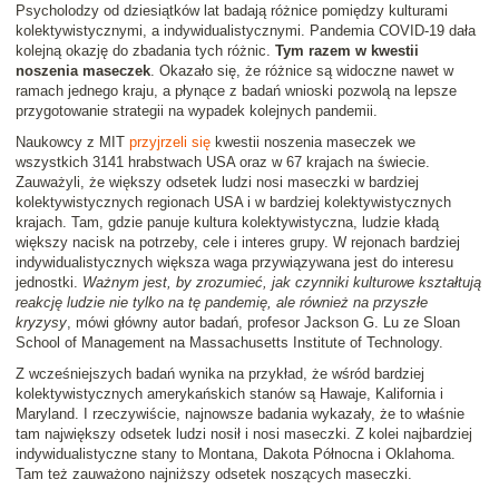
Psycholodzy od dziesiątków lat badają różnice pomiędzy kulturami
kolektywistycznymi, a indywidualistycznymi. Pandemia COVID-19 dała
kolejną okazję do zbadania tych różnic.
Tym razem w kwestii
noszenia maseczek
. Okazało się, że różnice są widoczne nawet w
ramach jednego kraju, a płynące z badań wnioski pozwolą na lepsze
przygotowanie strategii na wypadek kolejnych pandemii.
Naukowcy z MIT
przyjrzeli się
kwestii noszenia maseczek we
wszystkich 3141 hrabstwach USA oraz w 67 krajach na świecie.
Zauważyli, że większy odsetek ludzi nosi maseczki w bardziej
kolektywistycznych regionach USA i w bardziej kolektywistycznych
krajach. Tam, gdzie panuje kultura kolektywistyczna, ludzie kładą
większy nacisk na potrzeby, cele i interes grupy. W rejonach bardziej
indywidualistycznych większa waga przywiązywana jest do interesu
jednostki.
Ważnym jest, by zrozumieć, jak czynniki kulturowe kształtują
reakcję ludzie nie tylko na tę pandemię, ale również na przyszłe
kryzysy
, mówi główny autor badań, profesor Jackson G. Lu ze Sloan
School of Management na Massachusetts Institute of Technology.
Z wcześniejszych badań wynika na przykład, że wśród bardziej
kolektywistycznych amerykańskich stanów są Hawaje, Kalifornia i
Maryland. I rzeczywiście, najnowsze badania wykazały, że to właśnie
tam największy odsetek ludzi nosił i nosi maseczki. Z kolei najbardziej
indywidualistyczne stany to Montana, Dakota Północna i Oklahoma.
Tam też zauważono najniższy odsetek noszących maseczki.