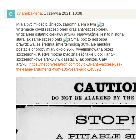
cyjanobakteria
,
1 czerwca 2021, 10:38
Miała być miłość bliźniego, zapomniałem o tym
W temacie covid i szczepionek oraz anty-szczepionek.
Widziałem ostatnio ciekawy artykuł. Najwyraźniej jest to historia
stara jak same szczepionki
Smallpox to jest ospa
prawdziwa, ze średnią śmiertelnością 30%, ale niektóre
postacie choroby miały około 95%, wyeliminowana przez
szczepionki. Kiedyś można było znaleźć takie ulotki i anty-
szczepionkowe artykuły w gazetach, jak poniżej. Cały
artykuł:
https://theconversation.com/covid-19-anti-vaxxers-use-
the-same-arguments-from-135-years-ago-145592