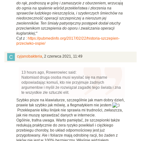
do rąk, podnoszą w górę i zamaszycie z oburzeniem, wrzucają
do ognia na spalenie wśród przekleństwa i złorzenia na
sprawców ludzkiego nieszczęścia, i szyderczych śmiechów na
niedorzeczność operacji szczepniczej a nierozum jej
zwolenników. Ten śmiały patryotyczny postępek dodał otuchy
przeciwnikom szczepienia do oporu i zwalczania operacji
kuglarskiej;"
Cyt z :
https://pubmedinfo.org/2017/02/22/historia-szczepien-
przeciwko-ospie/
cyjanobakteria
,
2 czerwca 2021, 11:49
13 hours ago, Rowerowiec said:
Natomiast druga osoba musi wysilać się na marne
odpowiadając komuś, kto nie przyjmuje żadnych
argumentow i myśli że rozwiązał zagadki tego świata i zna
te wszystkie złe sztuczki elit.
Szybko pisze na klawiaturze, szczególnie jak mam dobry dzień,
prawie tak szybko jak mówię, a flegmatykiem nie jestem
Przeklepanie kilku linijek nie sprawia mi trudności, zwłaszcza,
jak nie muszę sprawdzać danych w internecie.
Ogólnie, trafna uwaga. Warto pamiętać, że szczepionki także
redukują praktycznie do zera ryzyko powikłań i ciężkiego
przebiegu choroby, bo układ odpornościowy jest już
przygotowany. Ale i foliarze mają odrobinę racji, bo żaden z
leków nie jest w 100% bezpieczny. Właśnie widziałem