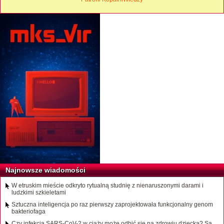
Najnowsze wiadomości
W etruskim mieście odkryto rytualną studnię z nienaruszonymi darami i
ludzkimi szkieletami
Sztuczna inteligencja po raz pierwszy zaprojektowała funkcjonalny genom
bakteriofaga
Czy infekcja SARS-CoV-2 w ciąży może odbić się na zdrowiu dziecka? Są