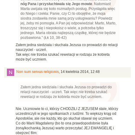
nóg Pana i przysłuchiwała się Jego mowie
. Natomiast
Marta uwijała się koło rozmaitych posług. Przystąpiła więc
do Niego i rzekła: Panie, czy Ci to obojętne, że moja
siostra zostawiła mnie samą przy usługiwaniu? Powiedz
jej, żeby mi pomogła. A Pan jej odpowiedział: Marto, Marto,
troszczysz się i niepokoisz o wiele, a potrzeba tylko
jednego. Maria obrała najlepszą cząstkę, której nie będzie
pozbawiona.” (Łk 10, 38-42)
Zatem jedna siedziała i słuchała Jezusa co prowadzi do relacji
nauczyciel - uczeń.
Tak więc nie trzeba szukać rewelacji w rodzaju że kobieta
może być uczniem.
Non sum servus religionis
,
14 kwietnia 2014, 12:48
Zatem jedna siedziała i słuchała Jezusa co prowadzi do
relacji nauczyciel - uczeń. Tak więc nie trzeba szukać
rewelacji w rodzaju że kobieta może być uczniem.
Nie. Uczniowie to ci, którzy CHODZILI Z JEZUSEM stale, którzy
uczestniczyli w jego spotkaniach z ludźmi. To większy krąg od
Apostołów, ale nie każdy, kto go słuchał stawał się uczniem.
Co do Marii Magdaleny (bo to ona prawdopodobnie była
żoną/kochanką Jezusa) warto przeczytać JEJ EWANGELIĘ i
obejrzeć film: