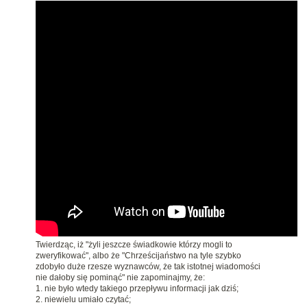
Twierdząc, iż "żyli jeszcze świadkowie którzy mogli to
zweryfikować", albo że "Chrześcijaństwo na tyle szybko
zdobyło duże rzesze wyznawców, że tak istotnej wiadomości
nie dałoby się pominąć" nie zapominajmy, że:
1. nie było wtedy takiego przepływu informacji jak dziś;
2. niewielu umiało czytać;