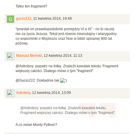
Tylko ten fragment?
gucio222
,
11 kwietnia 2014, 19:48
"powstał on prawdopodobnie pomiędzy VI a IX" - no to raczej
nie za życia Jezusa. Tekst jest równie miarodajny i wiarygodny
co wspominki o Mojżeszu oraz Noe w biblii spisanej 900 lat
później.
Mariusz Błoński
,
12 kwietnia 2014, 11:13
@Astroboy: popatrz na fotkę. Znaleźli kawałek tekstu. Fragment
większej całości. Dlatego mówi o tym "fragment".
@Gucio222: Dokładnie tak
Astroboy
,
12 kwietnia 2014, 13:09
@Astroboy: popatrz na fotkę. Znaleźli kawałek tekstu.
Fragment większej całości. Dlatego mówi o tym "fragment".
A co mówi Monty Python?