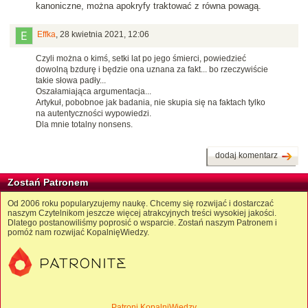
kanoniczne, można apokryfy traktować z równa powagą.
Effka
,
28 kwietnia 2021, 12:06
Czyli można o kimś, setki lat po jego śmierci, powiedzieć
dowolną bzdurę i będzie ona uznana za fakt... bo rzeczywiście
takie słowa padły...
Oszałamiająca argumentacja...
Artykuł, pobobnoe jak badania, nie skupia się na faktach tylko
na autentyczności wypowiedzi.
Dla mnie totalny nonsens.
dodaj komentarz
Zostań Patronem
Od 2006 roku popularyzujemy naukę. Chcemy się rozwijać i dostarczać
naszym Czytelnikom jeszcze więcej atrakcyjnych treści wysokiej jakości.
Dlatego postanowiliśmy poprosić o wsparcie. Zostań naszym Patronem i
pomóż nam rozwijać KopalnięWiedzy.
Patroni KopalniWiedzy