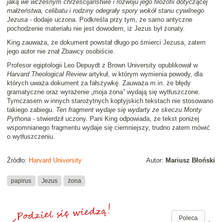
jaką we wczesnym chrześcijaństwie i rozwoju jego filozofii dotyczącej
małżeństwa, celibatu i rodziny odegrały spory wokół stanu cywilnego
Jezusa
- dodaje uczona. Podkreśla przy tym, że samo antyczne
pochodzenie materiału nie jest dowodem, iż Jezus był żonaty.
King zauważa, że dokument powstał długo po śmierci Jezusa, zatem
jego autor nie znał Zbawcy osobiście.
Profesor egiptologii Leo Depuydt z Brown University opublikował w
Harvard Theological Review
artykuł, w którym wymienia powody, dla
których uważa dokument za fałszywkę. Zauważa m.in. że błędy
gramatyczne oraz wyrażenie „moja żona” wydają się wytłuszczone.
Tymczasem w innych starożytnych koptyjskich tekstach nie stosowano
takiego zabiegu.
Ten fragment wydaje się wydarty ze skeczu Monty
Pythona
- stwierdził uczony. Pani King odpowiada, że tekst poniżej
wspomnianego fragmentu wydaje się ciemniejszy, trudno zatem mówić
o wytłuszczeniu.
Źródło:
Harvard University
Autor:
Mariusz Błoński
papirus
Jezus
żona
Poleca