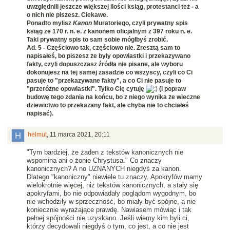
uwzględnili jeszcze większej ilości ksiąg, protestanci też - a
o nich nie piszesz. Ciekawe.
Ponadto mylisz
Kanon
Muratoriego, czyli prywatny spis
ksiąg ze 170 r. n. e. z kanonem oficjalnym z 397 roku n. e.
Taki prywatny spis to sam sobie mógłbyś zrobić.
Ad. 5 - Częściowo tak, częściowo nie. Zresztą sam to
napisałeś, bo piszesz że były opowiastki i przekazywano
fakty, czyli dopuszczasz źródła nie pisane, ale wyboru
dokonujesz na tej samej zasadzie co wszyscy, czyli co Ci
pasuje to "przekazywane fakty", a co Ci nie pasuje to
"przeróżne opowiastki". Tylko Cię cytuję
(i popraw
budowę tego zdania na końcu, bo z niego wynika że wieczne
dziewictwo to przekazany fakt, ale chyba nie to chciałeś
napisać).
helmut
,
11 marca 2021, 20:11
"Tym bardziej, że żaden z tekstów kanonicznych nie
wspomina ani o żonie Chrystusa." Co znaczy
kanonicznych? A no UZNANYCH niegdyś za kanon.
Dlatego "kanoniczny" niewiele tu znaczy. Apokryfów mamy
wielokrotnie więcej, niż tekstów kanonicznych, a stały się
apokryfami, bo nie odpowiadały poglądom wygodnym, bo
nie wchodziły w sprzeczność, bo miały być spójne, a nie
koniecznie wyrażające prawdę. Nawiasem mówiąc i tak
pełnej spójności nie uzyskano. Jeśli wiemy kim byli ci,
którzy decydowali niegdyś o tym, co jest, a co nie jest