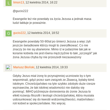
limon13
,
12 kwietnia 2014, 16:22
@gucio222
Ewangelie też nie powstały za życia Jezusa a jednak masa
ludzi taktuje je poważnie.
gucio222
,
12 kwietnia 2014, 18:52
Ewangelie powstały 50-90lat po śmierci Jezusa a więc żyli
jeszcze świadkowie którzy mogli to zweryfikować. Co nie
znaczy że nie są ubarwione. Mimo iż w judaizmie tak jak w
koranie kobieta nie jest równa mężczyźnie to taki „szczegół” jak
żona Jezusa chyba by nie przeszedł niezauważony
Mariusz Błoński
,
12 kwietnia 2014, 19:33
Gdyby Jezus miał żonę to przynajmniej uczniowie by o tym
wspominali, gdyż przez sam związek ze Zbawcą, byłaby kimś
istotnym. Chrześcijaństwo na tyle szybko zdobyło duże rzesze
wyznawców, że tak istotnej wiadomości nie dałoby się
pominąć. IMHO późniejsze doniesienia do żonie Jezusa to
efekt rozwoju filozofii i teologii chrześcijańskiej, która musiała
ustosunkować się do kwestii wstrzemięźliwości, małżeństwa i
roli kobiet w społeczeństwie. Nic więcej.