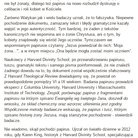
nie był żonaty, dlatego też papirus na nowo rozbudził dyskusję o
celibacie i roli kobiet w Kościele.
Zarówno Watykan jak i wielu badaczy uznali, że to fałszywka. Niepewne
pochodzenie dokumentu, zamazany tekst i błędy gramatyczne kazały
wątpić w jego autentyczność. Tym bardziej, że żaden z tekstów
kanonicznych nie wspomina ani o żonie Chrystusa, ani o tym, by
kobiety znajdowały się wśród Jego uczniów. Tymczasem we
wspomnianym papirusie czytamy „Jezus powiedział do nich: 'Moja
żona...'”, a w innym miejscu „Ona będzie mogła zostać moim uczniem”.
Naukowcy z Harvard Divinity School, po przeanalizowaniu papirusu,
tuszu, gramatyki tekstu i samego pisma poinformowali, że nie znaleźli
żadnego dowodu na to, by dokument został współcześnie sfałszowany.
Z
Harvard Theological Review
dowiadujemy się, że powstał on
prawdopodobnie pomiędzy VI a IX wiekiem. Badania papirusu prowadzili
eksperci z Columbia University, Harvard University i Massachusetts
Institute of Technology.
Zespół, porównując papirus z fragmentami
papirusu na którym spisano Ewangelię wg świętego Jana, doszedł do
wniosku, że skład chemiczny oraz wzorzec utlenienia jest zgodny.
Współczesne metody badawcze wskazują, że papirus i tusz, którym
spisano historię żony Jezusa, mają starożytne pochodzenie
- stwierdzili
badacze.
Nie wiadomo, skąd pochodzi papirus. Ujrzał on światło dzienne w 2012
roku, gdy Karen King, historyk z Harvard Divinity School, specjalizująca