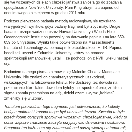
się we wczesnych dziejach chrześcijaństwa zaniosła go do zbadania
specjaliście z New York University. Pani King otrzymała papirus od
anonimowego kolekcjonera w grudniu 2011 roku.
Podczas pierwszego badania metodą radiowęglową nie uzyskano
wiarygodnych wyników, gdyż badany fragment był zbyt mały. Drugie
badanie, przeprowadzone przez Harvard University i Woods Hole
Oceanographic Institution pozwoliły na datowanie papirusu na lata 659-
859 po Chrystusie. Wyniki takie potwierdzono na Massachusetts
Institute of Technology za pomocą mikrospektroskopii FT-IR. Papirus
badali też uczeni z Columbia University, którzy za pomocą
spektroskopii ramanowskiej ustalili, że pochodzi on z I-VIII wieku naszej
ery.
Badaniem samego pisma zajmował się Malcolm Choat z Macquarie
University. Nie znalazł on charakterystycznych uszkodzeń,
wskazujących na fałszowanie tekstu. Nie dostrzegł też dowodu na
przerabianie liter. Takim dowodem byłoby np. spostrzeżenie, że litera
sigma została przerobiona na alfę, dzięki czemu wyraz „kobieta”
zmieniłby się w „żona”.
Tematem przewodnim tego fragmentu jest potwierdzenie, że kobiety
będące matkami i żonami mogą być uczniami Jezusa. Kwestia ta była
przedmiotem gorących sporów we wczesnym chrześcijaństwie, kiedy to
coraz większe znaczenie zaczęto przypisywać dziewictwu i celibatowi.
Fragment ten każe nam się zastanowić nad naszą wiedzą na temat roli,