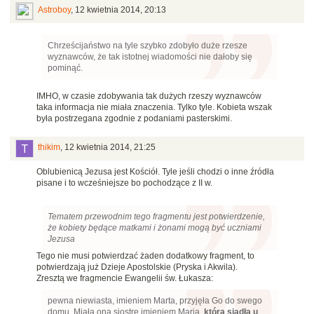
Astroboy
,
12 kwietnia 2014, 20:13
Chrześcijaństwo na tyle szybko zdobyło duże rzesze
wyznawców, że tak istotnej wiadomości nie dałoby się
pominąć.
IMHO, w czasie zdobywania tak dużych rzeszy wyznawców
taka informacja nie miała znaczenia. Tylko tyle. Kobieta wszak
była postrzegana zgodnie z podaniami pasterskimi.
thikim
,
12 kwietnia 2014, 21:25
Oblubienicą Jezusa jest Kościół. Tyle jeśli chodzi o inne źródła
pisane i to wcześniejsze bo pochodzące z II w.
Tematem przewodnim tego fragmentu jest potwierdzenie,
że kobiety będące matkami i żonami mogą być uczniami
Jezusa
Tego nie musi potwierdzać żaden dodatkowy fragment, to
potwierdzają już Dzieje Apostolskie (Pryska i Akwila).
Zresztą we fragmencie Ewangelii św. Łukasza:
pewna niewiasta, imieniem Marta, przyjęła Go do swego
domu. Miała ona siostrę imieniem Maria,
która siadła u