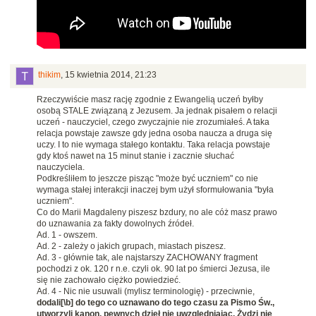
thikim
,
15 kwietnia 2014, 21:23
Rzeczywiście masz rację zgodnie z Ewangelią uczeń byłby
osobą STALE związaną z Jezusem. Ja jednak pisałem o relacji
uczeń - nauczyciel, czego zwyczajnie nie zrozumiałeś. A taka
relacja powstaje zawsze gdy jedna osoba naucza a druga się
uczy. I to nie wymaga stałego kontaktu. Taka relacja powstaje
gdy ktoś nawet na 15 minut stanie i zacznie słuchać
nauczyciela.
Podkreśliłem to jeszcze pisząc "może być uczniem" co nie
wymaga stałej interakcji inaczej bym użył sformułowania "była
uczniem".
Co do Marii Magdaleny piszesz bzdury, no ale cóż masz prawo
do uznawania za fakty dowolnych źródeł.
Ad. 1 - owszem.
Ad. 2 - zależy o jakich grupach, miastach piszesz.
Ad. 3 - głównie tak, ale najstarszy ZACHOWANY fragment
pochodzi z ok. 120 r n.e. czyli ok. 90 lat po śmierci Jezusa, ile
się nie zachowało ciężko powiedzieć.
Ad. 4 - Nic nie usuwali (mylisz terminologię) - przeciwnie,
dodali[\b] do tego co uznawano do tego czasu za Pismo Św.,
utworzyli kanon, pewnych dzieł nie uwzględniając, Żydzi nie