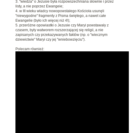
3. "wiedza" o Jezusie była rozpowszechniana słownie i przez
listy, a nie poprzez Ewangeie;
4. w III wieku władcy nowopowstałego Kościoła usunęli
"niewygodne" fragmenty z Pisma świętego, a nawet całe
Ewangelie (było ich więcej niż 4!);
5. przeróżne opowiastki o Jezusie czy Maryi powstawały z
czasem, były watworem rozszerzającej się religii, a nie
zapisanych czy przekazywanych faktów (np. o "wiecznym
dziewictwie" Maryi czy jej "wniebowzięciu").
Polecam również: