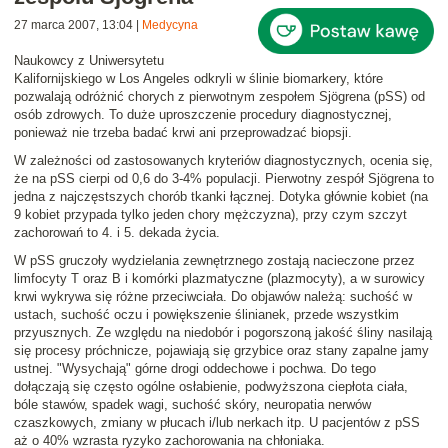
27 marca 2007, 13:04
|
Medycyna
Naukowcy z Uniwersytetu
Kalifornijskiego w Los Angeles odkryli w ślinie
biomarkery
, które
pozwalają odróżnić chorych z
pierwotnym zespołem Sjögrena
(pSS) od
osób zdrowych. To duże uproszczenie procedury diagnostycznej,
ponieważ nie trzeba badać krwi ani przeprowadzać biopsji.
W zależności od zastosowanych kryteriów diagnostycznych, ocenia się,
że na pSS cierpi
od 0,6 do 3-4% populacji
. Pierwotny zespół Sjögrena to
jedna z najczęstszych chorób tkanki łącznej. Dotyka głównie kobiet (na
9 kobiet przypada tylko jeden chory mężczyzna), przy czym szczyt
zachorowań to 4. i 5. dekada życia.
W pSS gruczoły wydzielania zewnętrznego zostają nacieczone przez
limfocyty T oraz B i komórki plazmatyczne (plazmocyty), a w surowicy
krwi wykrywa się różne przeciwciała. Do objawów należą: suchość w
ustach, suchość oczu i powiększenie ślinianek, przede wszystkim
przyusznych. Ze względu na niedobór i pogorszoną jakość śliny nasilają
się procesy próchnicze, pojawiają się grzybice oraz stany zapalne jamy
ustnej. "Wysychają" górne drogi oddechowe i pochwa. Do tego
dołączają się często ogólne osłabienie, podwyższona ciepłota ciała,
bóle stawów, spadek wagi, suchość skóry, neuropatia nerwów
czaszkowych, zmiany w płucach i/lub nerkach itp. U pacjentów z pSS
aż o 40% wzrasta ryzyko zachorowania na chłoniaka.