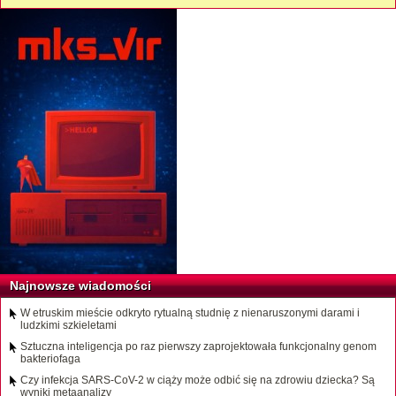
Najnowsze wiadomości
W etruskim mieście odkryto rytualną studnię z nienaruszonymi darami i
ludzkimi szkieletami
Sztuczna inteligencja po raz pierwszy zaprojektowała funkcjonalny genom
bakteriofaga
Czy infekcja SARS-CoV-2 w ciąży może odbić się na zdrowiu dziecka? Są
wyniki metaanalizy