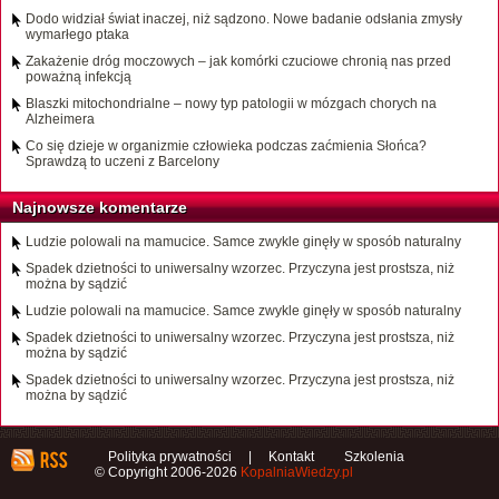
Dodo widział świat inaczej, niż sądzono. Nowe badanie odsłania zmysły
wymarłego ptaka
Zakażenie dróg moczowych – jak komórki czuciowe chronią nas przed
poważną infekcją
Blaszki mitochondrialne – nowy typ patologii w mózgach chorych na
Alzheimera
Co się dzieje w organizmie człowieka podczas zaćmienia Słońca?
Sprawdzą to uczeni z Barcelony
Najnowsze komentarze
Ludzie polowali na mamucice. Samce zwykle ginęły w sposób naturalny
Spadek dzietności to uniwersalny wzorzec. Przyczyna jest prostsza, niż
można by sądzić
Ludzie polowali na mamucice. Samce zwykle ginęły w sposób naturalny
Spadek dzietności to uniwersalny wzorzec. Przyczyna jest prostsza, niż
można by sądzić
Spadek dzietności to uniwersalny wzorzec. Przyczyna jest prostsza, niż
można by sądzić
Polityka prywatności
|
Kontakt
Szkolenia
© Copyright 2006-2026
KopalniaWiedzy.pl