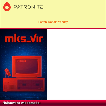
Patroni KopalniWiedzy
Najnowsze wiadomości