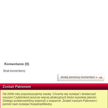
Komentarze (0)
Brak komentarzy
dodaj pierwszy komentarz »
Zostań Patronem
Od 2006 roku popularyzujemy naukę. Chcemy się rozwijać i dostarczać
naszym Czytelnikom jeszcze więcej atrakcyjnych treści wysokiej jakości.
Dlatego postanowiliśmy poprosić o wsparcie. Zostań naszym Patronem i
pomóż nam rozwijać KopalnięWiedzy.