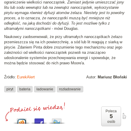
ograniczenie wielkości nanocząstek.
Zamiast jedynie umieszczać jony
litu lub sodu wewnątrz lub na zewnątrz nanocząstek, wykorzystanie
pirytu wymaga również dyfuzji atomów żelaza. Niestety jest to powolny
proces, a to oznacza, że nanocząstki muszą być mniejsze niż
odległość, na jaką dochodzi do dyfuzji. To jest możliwe tylko z
ultramałymi nanocząstkami
- mówi Douglas.
Naukowcy zaobserwowali, że przy ultramałych nanocząstkach żelazo
przemieszcza się na ich powierzchnię, a sód lub lit reagują z siarką w
pirycie. Zdaniem Pinta dobre zrozumienie tego mechanizmu oraz jego
zależności od wielkości nanocząstek pozwoli na znacząceo
udoskonalenie systemów przechowywania energii i spowoduje, że
można będzie stosować do nich prawo Moore'a.
Źródło:
EurekAlert
Autor:
Mariusz Błoński
piryt
bateria
ładowanie
rozładowanie
Poleca
5
osób