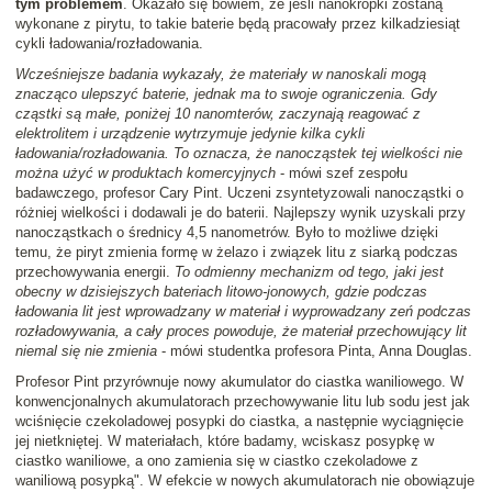
tym problemem
. Okazało się bowiem, że jeśli nanokropki zostaną
wykonane z pirytu, to takie baterie będą pracowały przez kilkadziesiąt
cykli ładowania/rozładowania.
Wcześniejsze badania wykazały, że materiały w nanoskali mogą
znacząco ulepszyć baterie, jednak ma to swoje ograniczenia. Gdy
cząstki są małe, poniżej 10 nanomterów, zaczynają reagować z
elektrolitem i urządzenie wytrzymuje jedynie kilka cykli
ładowania/rozładowania. To oznacza, że nanocząstek tej wielkości nie
można użyć w produktach komercyjnych
- mówi szef zespołu
badawczego, profesor Cary Pint. Uczeni zsyntetyzowali nanocząstki o
różniej wielkości i dodawali je do baterii. Najlepszy wynik uzyskali przy
nanocząstkach o średnicy 4,5 nanometrów. Było to możliwe dzięki
temu, że piryt zmienia formę w żelazo i związek litu z siarką podczas
przechowywania energii.
To odmienny mechanizm od tego, jaki jest
obecny w dzisiejszych bateriach litowo-jonowych, gdzie podczas
ładowania lit jest wprowadzany w materiał i wyprowadzany zeń podczas
rozładowywania, a cały proces powoduje, że materiał przechowujący lit
niemal się nie zmienia
- mówi studentka profesora Pinta, Anna Douglas.
Profesor Pint przyrównuje nowy akumulator do ciastka waniliowego. W
konwencjonalnych akumulatorach przechowywanie litu lub sodu jest jak
wciśnięcie czekoladowej posypki do ciastka, a następnie wyciągnięcie
jej nietkniętej. W materiałach, które badamy, wciskasz posypkę w
ciastko waniliowe, a ono zamienia się w ciastko czekoladowe z
waniliową posypką". W efekcie w nowych akumulatorach nie obowiązuje