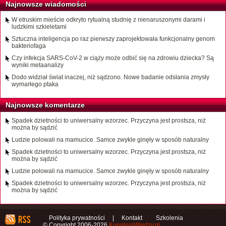
Najnowsze wiadomości
W etruskim mieście odkryto rytualną studnię z nienaruszonymi darami i
ludzkimi szkieletami
Sztuczna inteligencja po raz pierwszy zaprojektowała funkcjonalny genom
bakteriofaga
Czy infekcja SARS-CoV-2 w ciąży może odbić się na zdrowiu dziecka? Są
wyniki metaanalizy
Dodo widział świat inaczej, niż sądzono. Nowe badanie odsłania zmysły
wymarłego ptaka
Najnowsze komentarze
Spadek dzietności to uniwersalny wzorzec. Przyczyna jest prostsza, niż
można by sądzić
Ludzie polowali na mamucice. Samce zwykle ginęły w sposób naturalny
Spadek dzietności to uniwersalny wzorzec. Przyczyna jest prostsza, niż
można by sądzić
Ludzie polowali na mamucice. Samce zwykle ginęły w sposób naturalny
Spadek dzietności to uniwersalny wzorzec. Przyczyna jest prostsza, niż
można by sądzić
Polityka prywatności
|
Kontakt
Szkolenia
© Copyright 2006-2026
KopalniaWiedzy.pl