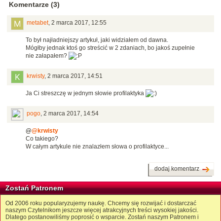
Komentarze (3)
metabet
,
2 marca 2017, 12:55
To był najładniejszy artykuł, jaki widziałem od dawna.
Mógłby jednak ktoś go streścić w 2 zdaniach, bo jakoś zupełnie
nie załapałem?
krwisty
,
2 marca 2017, 14:51
Ja Ci streszczę w jednym słowie profilaktyka
pogo
,
2 marca 2017, 14:54
@
@krwisty
Co takiego?
W całym artykule nie znalazłem słowa o profilaktyce...
dodaj komentarz
Zostań Patronem
Od 2006 roku popularyzujemy naukę. Chcemy się rozwijać i dostarczać
naszym Czytelnikom jeszcze więcej atrakcyjnych treści wysokiej jakości.
Dlatego postanowiliśmy poprosić o wsparcie. Zostań naszym Patronem i