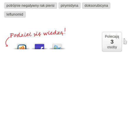
potrójnie negatywny rak piersi
pirymidyna
doksorubicyna
leflunomid
Polecają
3
osoby