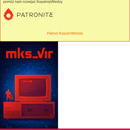
pomóż nam rozwijać KopalnięWiedzy.
Patroni KopalniWiedzy