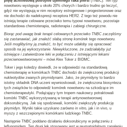
piętę achillesową potrójnie ujemnego raka piersi
(TNBC). Ten typ
nowotworu występuje u około 20% chorych i bardzo trudno go leczyć,
gdyż nie występują w nim receptory estrogenowe i progesteronowe oraz
nie dochodzi do nadekspresji receptora HER2. Z tego też powodu nie
istnieją terapie celowane przeciwko temu typowi nowotworu, pozostaje
standardowa chemioterapia, radioterapia i zabiegi chirurgiczne.
Biorąc pod uwagę brak terapii celowanych przeciwko TNBC zaczęliśmy
się zastanawiać, jak znaleźć słabą stronę komórek tego nowotworu.
Jeśli moglibyśmy ją znaleźć, to być może udałoby się opracować
sposób na jej wykorzystanie. Niewykluczone, że zadziałałyby już
istniejące i zatwierdzone leki w połączeniu z istniejącymi lekami
przeciwnowotworowymi
– mówi Alex Toker z BIDMC.
Toker i jego koledzy dowiedli, że w odpowiedzi na standardową
chemioterapię w komórkach TNBC dochodzi do zwiększonej produkcji
nukleotydów zwanych pirymidynami. Jako, że pirymidyny to bardzo
istotny składnik DNA uczeni wywnioskowali, że zwiększona biosynteza
tych związków to odpowiedź komórek nowotworu na szkodzące im
chemioterapeutyki. Podążający tym tropem naukowcy potraktowali
komórki TNBC wykorzystywaną w terapii antynowotworowej
doksorubicyną. Jak się spodziewali, komórki zwiększyły produkcję
pirymidyn. Wyniki takie uzyskano zarówno in vitro, jak i in vivo, u
myszy z wszczepionymi komórkami ludzkiego TNBC.
Następnie TNBC poddano działaniu doksorubicyny w połączeniu z
leflunomidem. Ten drugi lek stosowany jest w reumatoidalnym zapaleniu