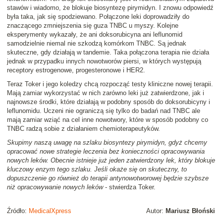
stawów i wiadomo, że blokuje biosyntezę pirymidyn. I znowu odpowiedź
była taka, jak się spodziewano. Połączone leki doprowadziły do
znaczącego zmniejszenia się guza TNBC u myszy. Kolejne
eksperymenty wykazały, że ani doksorubicyna ani leflunomid
samodzielnie niemal nie szkodzą komórkom TNBC. Są jednak
skuteczne, gdy działają w tandemie. Taka połączona terapia nie działa
jednak w przypadku innych nowotworów piersi, w których występują
receptory estrogenowe, progesteronowe i HER2.
Teraz Toker i jego koledzy chcą rozpocząć testy kliniczne nowej terapii.
Mają zamiar wykorzystać w nich zarówno leki już zatwierdzone, jak i
najnowsze środki, które działają w podobny sposób do doksorubicyny i
leflunomidu. Uczeni nie ograniczą się tylko do badań nad TNBC ale
mają zamiar wziąć na cel inne nowotwory, które w sposób podobny co
TNBC radzą sobie z działaniem chemioterapeutyków.
Skupimy naszą uwagę na szlaku biosyntezy pirymidyn, gdyż chcemy
opracować nowe strategie leczenia bez konieczności opracowywania
nowych leków. Obecnie istnieje już jeden zatwierdzony lek, który blokuje
kluczowy enzym tego szlaku. Jeśli okaże się on skuteczny, to
dopuszczenie go również do terapii antynowotworowej będzie szybsze
niż opracowywanie nowych leków
- stwierdza Toker.
Źródło:
MedicalXpress
Autor:
Mariusz Błoński