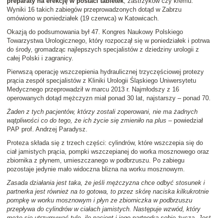
preparaty na erekcję w postaci tabletek
, zastrzyków czy kremu.
Wyniki 16 takich zabiegów przeprowadzonych dotąd w Zabrzu
omówiono w poniedziałek (19 czerwca) w Katowicach.
Okazją do podsumowania był 47. Kongres Naukowy Polskiego
Towarzystwa Urologicznego, który rozpoczął się w poniedziałek i potrwa
do środy, gromadząc najlepszych specjalistów z dziedziny urologii z
całej Polski i zagranicy.
Pierwszą operację wszczepienia hydraulicznej trzyczęściowej protezy
prącia zespół specjalistów z Kliniki Urologii Śląskiego Uniwersytetu
Medycznego przeprowadził w marcu 2013 r. Najmłodszy z 16
operowanych dotąd mężczyzn miał ponad 30 lat, najstarszy – ponad 70.
Żaden z tych pacjentów, którzy zostali zoperowani, nie ma żadnych
wątpliwości co do tego, że ich życie się zmieniło na plus
– powiedział
PAP prof. Andrzej Paradysz.
Proteza składa się z trzech części: cylindrów, które wszczepia się do
ciał jamistych prącia, pompki wszczepianej do worka mosznowego oraz
zbiornika z płynem, umieszczanego w podbrzuszu. Po zabiegu
pozostaje jedynie mało widoczna blizna na worku mosznowym.
Zasada działania jest taka, że jeśli mężczyzna chce odbyć stosunek i
partnerka jest również na to gotowa, to przez skórę naciska kilkukrotnie
pompkę w worku mosznowym i płyn ze zbiorniczka w podbrzuszu
przepływa do cylindrów w ciałach jamistych. Następuje wzwód, który
może się utrzymywać tyle, ile pacjent i jego partnerka sobie życzą. Jest