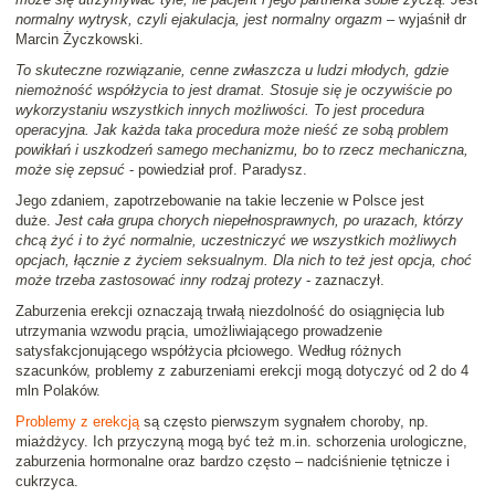
normalny wytrysk, czyli ejakulacja, jest normalny orgazm
– wyjaśnił dr
Marcin Życzkowski.
To skuteczne rozwiązanie, cenne zwłaszcza u ludzi młodych, gdzie
niemożność współżycia to jest dramat. Stosuje się je oczywiście po
wykorzystaniu wszystkich innych możliwości. To jest procedura
operacyjna. Jak każda taka procedura może nieść ze sobą problem
powikłań i uszkodzeń samego mechanizmu, bo to rzecz mechaniczna,
może się zepsuć
- powiedział prof. Paradysz.
Jego zdaniem, zapotrzebowanie na takie leczenie w Polsce jest
duże.
Jest cała grupa chorych niepełnosprawnych, po urazach, którzy
chcą żyć i to żyć normalnie, uczestniczyć we wszystkich możliwych
opcjach, łącznie z życiem seksualnym. Dla nich to też jest opcja, choć
może trzeba zastosować inny rodzaj protezy
- zaznaczył.
Zaburzenia erekcji oznaczają trwałą niezdolność do osiągnięcia lub
utrzymania wzwodu prącia, umożliwiającego prowadzenie
satysfakcjonującego współżycia płciowego. Według różnych
szacunków, problemy z zaburzeniami erekcji mogą dotyczyć od 2 do 4
mln Polaków.
Problemy z erekcją
są często pierwszym sygnałem choroby, np.
miażdżycy. Ich przyczyną mogą być też m.in. schorzenia urologiczne,
zaburzenia hormonalne oraz bardzo często – nadciśnienie tętnicze i
cukrzyca.