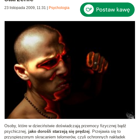
23 listopada 2009, 11:31
|
Psychologia
Osoby, które w dzieciństwie doświadczają przemocy fizycznej bądź
psychicznej,
jako dorośli starzeją się prędzej
. Przejawia się to
przyspieszonym skracaniem telomerów, czyli ochronnych nakładek