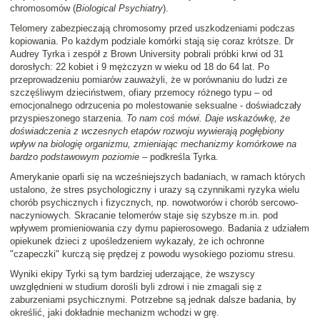
chromosomów (
Biological Psychiatry
).
Telomery zabezpieczają chromosomy przed uszkodzeniami podczas
kopiowania. Po każdym podziale komórki stają się coraz krótsze. Dr
Audrey Tyrka i zespół z Brown University pobrali próbki krwi od 31
dorosłych: 22 kobiet i 9 mężczyzn w wieku od 18 do 64 lat. Po
przeprowadzeniu pomiarów zauważyli, że w porównaniu do ludzi ze
szczęśliwym dzieciństwem, ofiary przemocy różnego typu – od
emocjonalnego odrzucenia po molestowanie seksualne - doświadczały
przyspieszonego starzenia.
To nam coś mówi. Daje wskazówkę, że
doświadczenia z wczesnych etapów rozwoju wywierają pogłębiony
wpływ na biologię organizmu, zmieniając mechanizmy komórkowe na
bardzo podstawowym poziomie
– podkreśla Tyrka.
Amerykanie oparli się na wcześniejszych badaniach, w ramach których
ustalono, że stres psychologiczny i urazy są czynnikami ryzyka wielu
chorób psychicznych i fizycznych, np. nowotworów i chorób sercowo-
naczyniowych. Skracanie telomerów staje się szybsze m.in. pod
wpływem promieniowania czy dymu papierosowego. Badania z udziałem
opiekunek dzieci z upośledzeniem wykazały, że ich ochronne
"czapeczki" kurczą się prędzej z powodu wysokiego poziomu stresu.
Wyniki ekipy Tyrki są tym bardziej uderzające, że wszyscy
uwzględnieni w studium dorośli byli zdrowi i nie zmagali się z
zaburzeniami psychicznymi. Potrzebne są jednak dalsze badania, by
określić, jaki dokładnie mechanizm wchodzi w grę.