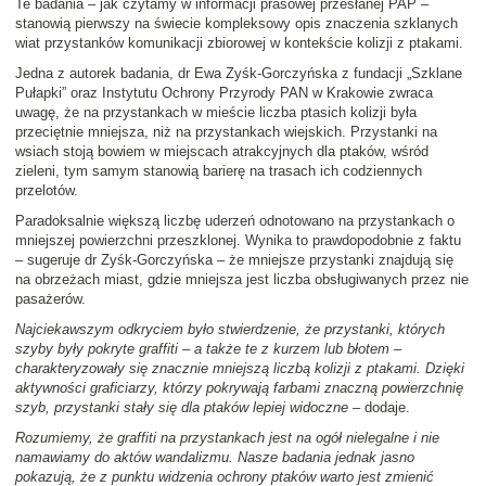
Te badania – jak czytamy w informacji prasowej przesłanej PAP –
stanowią pierwszy na świecie kompleksowy opis znaczenia szklanych
wiat przystanków komunikacji zbiorowej w kontekście kolizji z ptakami.
Jedna z autorek badania, dr Ewa Zyśk-Gorczyńska z fundacji „Szklane
Pułapki” oraz Instytutu Ochrony Przyrody PAN w Krakowie zwraca
uwagę, że na przystankach w mieście liczba ptasich kolizji była
przeciętnie mniejsza, niż na przystankach wiejskich. Przystanki na
wsiach stoją bowiem w miejscach atrakcyjnych dla ptaków, wśród
zieleni, tym samym stanowią barierę na trasach ich codziennych
przelotów.
Paradoksalnie większą liczbę uderzeń odnotowano na przystankach o
mniejszej powierzchni przeszklonej. Wynika to prawdopodobnie z faktu
– sugeruje dr Zyśk-Gorczyńska – że mniejsze przystanki znajdują się
na obrzeżach miast, gdzie mniejsza jest liczba obsługiwanych przez nie
pasażerów.
Najciekawszym odkryciem było stwierdzenie, że przystanki, których
szyby były pokryte graffiti – a także te z kurzem lub błotem –
charakteryzowały się znacznie mniejszą liczbą kolizji z ptakami. Dzięki
aktywności graficiarzy, którzy pokrywają farbami znaczną powierzchnię
szyb, przystanki stały się dla ptaków lepiej widoczne
– dodaje.
Rozumiemy, że graffiti na przystankach jest na ogół nielegalne i nie
namawiamy do aktów wandalizmu. Nasze badania jednak jasno
pokazują, że z punktu widzenia ochrony ptaków warto jest zmienić