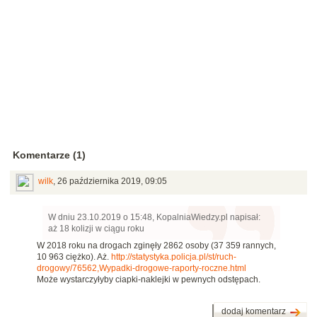
Komentarze (1)
wilk
,
26 października 2019, 09:05
W dniu 23.10.2019 o 15:48, KopalniaWiedzy.pl napisał:
aż 18 kolizji w ciągu roku
W 2018 roku na drogach zginęły 2862 osoby (37 359 rannych,
10 963 ciężko). Aż.
http://statystyka.policja.pl/st/ruch-
drogowy/76562,Wypadki-drogowe-raporty-roczne.html
Może wystarczyłyby ciapki-naklejki w pewnych odstępach.
dodaj komentarz