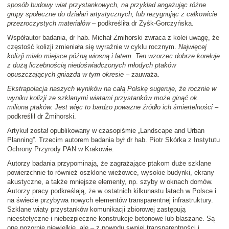
sposób budowy wiat przystankowych, na przykład angażując różne
grupy społeczne do działań artystycznych, lub rezygnując z całkowicie
przezroczystych materiałów
– podkreśliła dr Zyśk-Gorczyńska.
Współautor badania, dr hab. Michał Żmihorski zwraca z kolei uwagę, że
częstość kolizji zmieniała się wyraźnie w cyklu rocznym.
Najwięcej
kolizji miało miejsce późną wiosną i latem. Ten wzorzec dobrze koreluje
z dużą liczebnością niedoświadczonych młodych ptaków
opuszczających gniazda w tym okresie
– zauważa.
Ekstrapolacja naszych wyników na całą Polskę sugeruje, że rocznie w
wyniku kolizji ze szklanymi wiatami przystanków może ginąć ok.
miliona ptaków. Jest więc to bardzo poważne źródło ich śmiertelności
–
podkreślił dr Żmihorski.
Artykuł został opublikowany w czasopiśmie „Landscape and Urban
Planning”. Trzecim autorem badania był dr hab. Piotr Skórka z Instytutu
Ochrony Przyrody PAN w Krakowie.
Autorzy badania przypominają, że zagrażające ptakom duże szklane
powierzchnie to również oszklone wieżowce, wysokie budynki, ekrany
akustyczne, a także mniejsze elementy, np. szyby w oknach domów.
Autorzy pracy podkreślają, że w ostatnich kilkunastu latach w Polsce i
na świecie przybywa nowych elementów transparentnej infrastruktury.
Szklane wiaty przystanków komunikacji zbiorowej zastępują
nieestetyczne i niebezpieczne konstrukcje betonowe lub blaszane. Są
one pozornie niewielkie, ale – z powodu swojej transparentności i