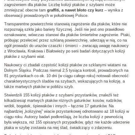
zagrożeniem dla ptaków. Liczbę kolizji ptaków z szybami może
zmniejszać obecne tam
graffiti, a nawet błoto czy kurz
– wynika z
obserwacji prowadzonych w południowej Polsce.
Transparentne powierzchnie stanowią zagrożenie dla ptaków, które nie
rozpoznają szkła jako bariery fizycznej. Jeśli nie jest ono prawidłowo
oznakowane, wówczas stanowi dla ptaków śmiertelne zagrożenie. Ptaki,
próbując przelecieć przez szklaną powierzchnię, uderzają w nią, co na
ogół prowadzi do urazów czaszki i śmierci – zwracają uwagę naukowcy
z Wrocławia, Krakowa i Białowieży po serii badań dotyczących kolizji
ptaków z szybami wiat.
Naukowcy ci zbadali częstość kolizji ptaków ze szklanymi wiatami na
Dolnym Śląsku. Podczas niemal 2,5 tysiąca kontroli, prowadzonych na
81 przystankach co ok. 10 dni (w ciągu całego roku) notowali obecność
charakterystycznych śladów na szybach, wskazujących na kolizję, a
także martwych ptaków w pobliżu szyb.
Stwierdzili 155 kolizji ptaków z szybami przystanków, znaleźli też
kilkadziesiąt martwych ptaków różnych gatunków: kosów, rudzików,
wróbli, bogatek, śpiewaków i innych – łącznie 17 gatunków. Na
najbardziej „kolizyjnej” wiacie przystankowej odnotowano aż 18 kolizji w
ciągu roku. Autorzy badań podkreślają, że liczba kolizji z pewnością
była większa, niż 155 opisanych przypadków, gdyż nie każde uderzenie
ptaka w szybę zostawia na niej ślad, świadczący o zdarzeniu.