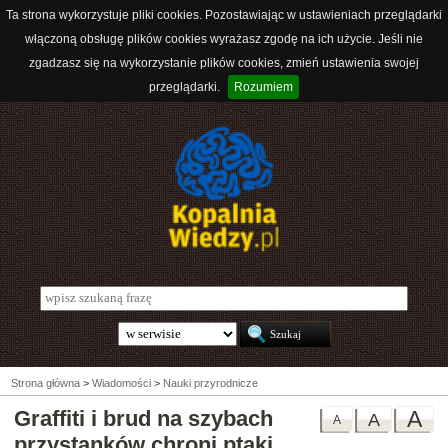
Ta strona wykorzystuje pliki cookies. Pozostawiając w ustawieniach przeglądarki
włączoną obsługę plików cookies wyrażasz zgodę na ich użycie. Jeśli nie
zgadzasz się na wykorzystanie plików cookies, zmień ustawienia swojej
przeglądarki.
Rozumiem
Strona główna
>
Wiadomości
>
Nauki przyrodnicze
Graffiti i brud na szybach
A
A
A
przystanków chroni ptaki