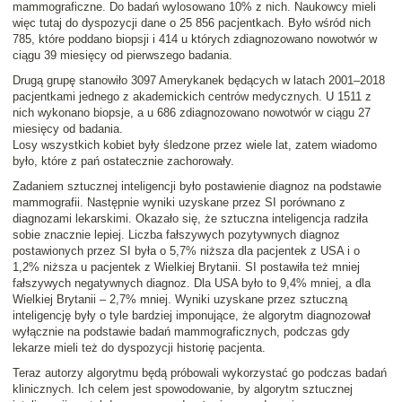
mammograficzne. Do badań wylosowano 10% z nich. Naukowcy mieli
więc tutaj do dyspozycji dane o 25 856 pacjentkach. Było wśród nich
785, które poddano biopsji i 414 u których zdiagnozowano nowotwór w
ciągu 39 miesięcy od pierwszego badania.
Drugą grupę stanowiło 3097 Amerykanek będących w latach 2001–2018
pacjentkami jednego z akademickich centrów medycznych. U 1511 z
nich wykonano biopsje, a u 686 zdiagnozowano nowotwór w ciągu 27
miesięcy od badania.
Losy wszystkich kobiet były śledzone przez wiele lat, zatem wiadomo
było, które z pań ostatecznie zachorowały.
Zadaniem sztucznej inteligencji było postawienie diagnoz na podstawie
mammografii. Następnie wyniki uzyskane przez SI porównano z
diagnozami lekarskimi. Okazało się, że sztuczna inteligencja radziła
sobie znacznie lepiej. Liczba fałszywych pozytywnych diagnoz
postawionych przez SI była o 5,7% niższa dla pacjentek z USA i o
1,2% niższa u pacjentek z Wielkiej Brytanii. SI postawiła też mniej
fałszywych negatywnych diagnoz. Dla USA było to 9,4% mniej, a dla
Wielkiej Brytanii – 2,7% mniej. Wyniki uzyskane przez sztuczną
inteligencję były o tyle bardziej imponujące, że algorytm diagnozował
wyłącznie na podstawie badań mammograficznych, podczas gdy
lekarze mieli też do dyspozycji historię pacjenta.
Teraz autorzy algorytmu będą próbowali wykorzystać go podczas badań
klinicznych. Ich celem jest spowodowanie, by algorytm sztucznej