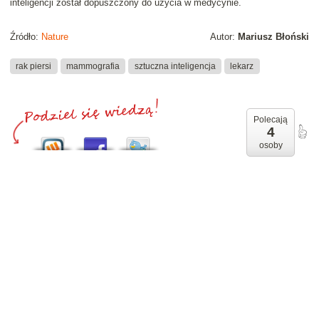
inteligencji został dopuszczony do użycia w medycynie.
Źródło:
Nature
Autor:
Mariusz Błoński
rak piersi
mammografia
sztuczna inteligencja
lekarz
Polecają
4
osoby