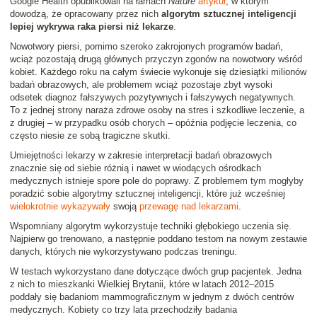
Google Health opublikowali na łamach
Nature
artykuł
, w którym
dowodzą, że opracowany przez nich
algorytm sztucznej inteligencji
lepiej wykrywa raka piersi niż lekarze
.
Nowotwory piersi, pomimo szeroko zakrojonych programów badań,
wciąż pozostają drugą głównych przyczyn zgonów na nowotwory wśród
kobiet. Każdego roku na całym świecie wykonuje się dziesiątki milionów
badań obrazowych, ale problemem wciąż pozostaje zbyt wysoki
odsetek diagnoz fałszywych pozytywnych i fałszywych negatywnych.
To z jednej strony naraża zdrowe osoby na stres i szkodliwe leczenie, a
z drugiej – w przypadku osób chorych – opóźnia podjęcie leczenia, co
często niesie ze sobą tragiczne skutki.
Umiejętności lekarzy w zakresie interpretacji badań obrazowych
znacznie się od siebie różnią i nawet w wiodących ośrodkach
medycznych istnieje spore pole do poprawy. Z problemem tym mogłyby
poradzić sobie algorytmy sztucznej inteligencji, które już wcześniej
wielokrotnie wykazywały
swoją
przewagę nad lekarzami
.
Wspomniany algorytm wykorzystuje techniki głębokiego uczenia się.
Najpierw go trenowano, a następnie poddano testom na nowym zestawie
danych, których nie wykorzystywano podczas treningu.
W testach wykorzystano dane dotyczące dwóch grup pacjentek. Jedna
z nich to mieszkanki Wielkiej Brytanii, które w latach 2012–2015
poddały się badaniom mammograficznym w jednym z dwóch centrów
medycznych. Kobiety co trzy lata przechodziły badania