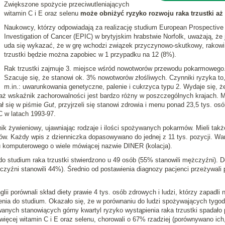
Zwiększone spożycie przeciwutleniających
witamin C i E oraz selenu
może obniżyć ryzyko rozwoju raka trzustki aż 
Naukowcy, którzy odpowiadają za realizację studium European Prospective
Investigation of Cancer (EPIC) w brytyjskim hrabstwie Norfolk, uważają, że j
uda się wykazać, że w grę wchodzi związek przyczynowo-skutkowy, rakowi
trzustki będzie można zapobiec w 1 przypadku na 12 (8%).
Rak trzustki zajmuje 3. miejsce wśród nowotworów przewodu pokarmowego
Szacuje się, że stanowi ok. 3% nowotworów złośliwych. Czynniki ryzyka to
m.in.: uwarunkowania genetyczne, palenie i cukrzyca typu 2. Wydaje się, ż
waż wskaźnik zachorowalności jest bardzo różny w poszczególnych krajach. 
ał się w piśmie
Gut
, przyjrzeli się stanowi zdrowia i menu ponad 23,5 tys. os
IC w latach 1993-97.
ik żywieniowy, ujawniając rodzaje i ilości spożywanych pokarmów. Mieli takż
w. Każdy wpis z dzienniczka dopasowywano do jednej z 11 tys. pozycji. Wa
komputerowego o wiele mówiącej nazwie DINER (kolacja).
o studium raka trzustki stwierdzono u 49 osób (55% stanowili mężczyźni). D
czyźni stanowili 44%). Średnio od postawienia diagnozy pacjenci przeżywali 
i porównali skład diety prawie 4 tys. osób zdrowych i ludzi, którzy zapadli 
ienia do studium. Okazało się, że w porównaniu do ludzi spożywających tygo
wanych stanowiących górny kwartyl ryzyko wystąpienia raka trzustki spadało 
więcej witamin C i E oraz selenu, chorowali o 67% rzadziej (porównywano ich