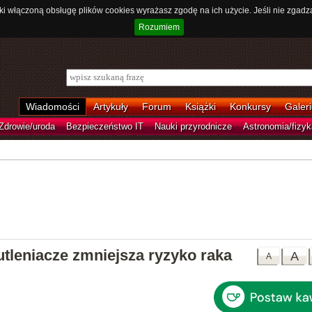
ki włączoną obsługę plików cookies wyrażasz zgodę na ich użycie. Jeśli nie zgadz
Rozumiem
Wiadomości
Artykuły
Forum
Książki
Konkursy
Galeri
Zdrowie/uroda
Bezpieczeństwo IT
Nauki przyrodnicze
Astronomia/fizyk
utleniacze zmniejsza ryzyko raka
A
A