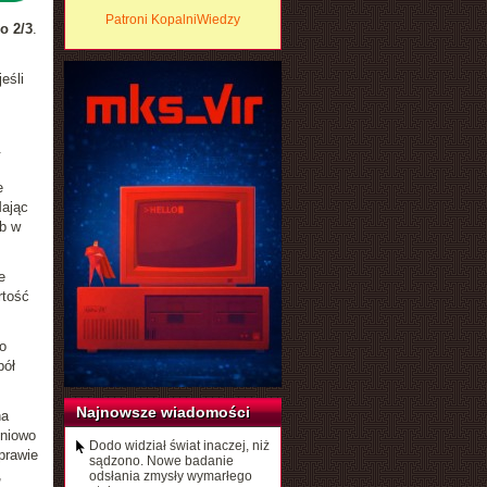
Patroni KopalniWiedzy
o 2/3
.
eśli
.
,
e
Mając
ób w
e
rtość
o
pół
Najnowsze wiadomości
na
dniowo
Dodo widział świat inaczej, niż
prawie
sądzono. Nowe badanie
,
odsłania zmysły wymarłego