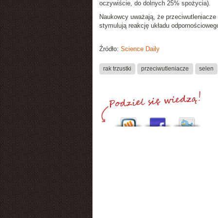
oczywiście, do dolnych 25% spożycia).
Naukowcy uważają, że przeciwutleniacze n
stymulują reakcję układu odpornościoweg
Źródło:
Science Daily
rak trzustki
przeciwutleniacze
selen