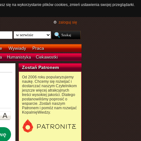
asz się na wykorzystanie plików cookies, zmień ustawienia swojej przeglądarki.
zaloguj się
e
Wywiady
Praca
a
Humanistyka
Ciekawostki
Zostań Patronem
Od 2006 roku popularyzujemy
naukę. Chcemy się rozwijać i
dostarczać naszym Czytelnikom
jeszcze więcej atrakcyjnych
treści wysokiej jakości. Dlatego
postanowiliśmy poprosić o
wsparcie. Zostań naszym
Patronem i pomóż nam rozwijać
KopalnięWiedzy.
A