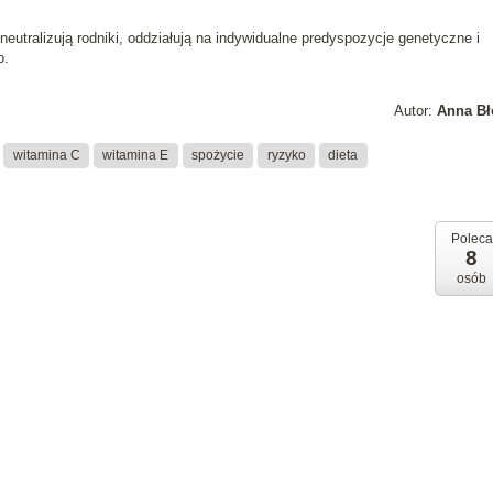
eutralizują rodniki, oddziałują na indywidualne predyspozycje genetyczne i
o.
Autor:
Anna Bł
witamina C
witamina E
spożycie
ryzyko
dieta
Poleca
8
osób