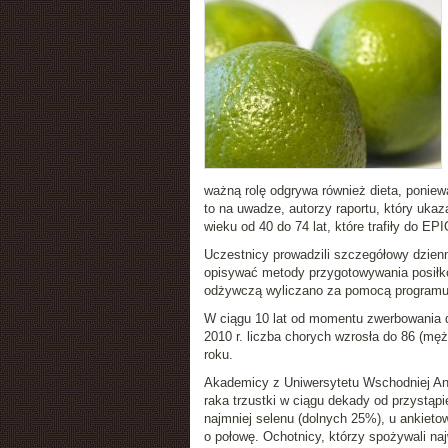
ważną rolę odgrywa również dieta, ponie
to na uwadze, autorzy raportu, który ukaz
wieku od 40 do 74 lat, które trafiły do EP
Uczestnicy prowadzili szczegółowy dzienn
opisywać metody przygotowywania posiłkó
odżywczą wyliczano za pomocą programu 
W ciągu 10 lat od momentu zwerbowania d
2010 r. liczba chorych wzrosła do 86 (męż
roku.
Akademicy z Uniwersytetu Wschodniej Angli
raka trzustki w ciągu dekady od przystąp
najmniej selenu (dolnych 25%), u ankieto
o połowę. Ochotnicy, którzy spożywali naj