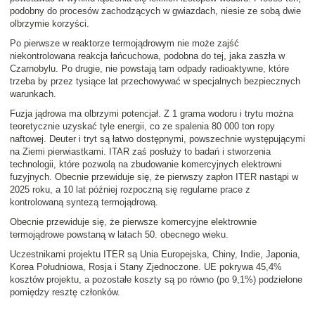
podobny do procesów zachodzących w gwiazdach, niesie ze sobą dwie
olbrzymie korzyści.
Po pierwsze w reaktorze termojądrowym nie może zajść
niekontrolowana reakcja łańcuchowa, podobna do tej, jaka zaszła w
Czarnobylu. Po drugie, nie powstają tam odpady radioaktywne, które
trzeba by przez tysiące lat przechowywać w specjalnych bezpiecznych
warunkach.
Fuzja jądrowa ma olbrzymi potencjał. Z 1 grama wodoru i trytu można
teoretycznie uzyskać tyle energii, co ze spalenia 80 000 ton ropy
naftowej. Deuter i tryt są łatwo dostępnymi, powszechnie występującymi
na Ziemi pierwiastkami. ITAR zaś posłuży to badań i stworzenia
technologii, które pozwolą na zbudowanie komercyjnych elektrowni
fuzyjnych. Obecnie przewiduje się, że pierwszy zapłon ITER nastąpi w
2025 roku, a 10 lat później rozpoczną się regularne prace z
kontrolowaną syntezą termojądrową.
Obecnie przewiduje się, że pierwsze komercyjne elektrownie
termojądrowe powstaną w latach 50. obecnego wieku.
Uczestnikami projektu ITER są Unia Europejska, Chiny, Indie, Japonia,
Korea Południowa, Rosja i Stany Zjednoczone. UE pokrywa 45,4%
kosztów projektu, a pozostałe koszty są po równo (po 9,1%) podzielone
pomiędzy resztę członków.