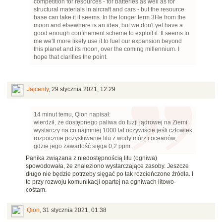
competition for resources - for batteries as well as for
structural materials in aircraft and cars - but the resource
base can take it it seems. In the longer term 3He from the
moon and elsewhere is an idea, but we don't yet have a
good enough confinement scheme to exploit it. It seems to
me we'll more likely use it to fuel our expansion beyond
this planet and its moon, over the coming millennium. I
hope that clarifies the point.
Jajcenty
,
29 stycznia 2021, 12:29
14 minut temu, Qion napisał:
wierdził, że dostępnego paliwa do fuzji jądrowej na Ziemi
wystarczy na co najmniej 1000 lat oczywiście jeśli człowiek
rozpocznie pozyskiwanie litu z wody mórz i oceanów,
gdzie jego zawartość sięga 0,2 ppm.
Panika związana z niedostępnością litu (ogniwa)
spowodowała, że znaleziono wystarczające zasoby. Jeszcze
długo nie będzie potrzeby sięgać po tak rozcieńczone źródła. I
to przy rozwoju komunikacji opartej na ogniwach litowo-
cośtam.
Qion
,
31 stycznia 2021, 01:38