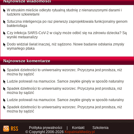
Najnowsze wiadomości
W etruskim mieście odkryto rytualną studnię z nienaruszonymi darami i
ludzkimi szkieletami
Sztuczna inteligencja po raz pierwszy zaprojektowała funkcjonalny genom
bakteriofaga
Czy infekcja SARS-CoV-2 w ciąży może odbić się na zdrowiu dziecka? Są
wyniki metaanalizy
Dodo widział świat inaczej, niż sądzono. Nowe badanie odsłania zmysły
wymarłego ptaka
Najnowsze komentarze
Spadek dzietności to uniwersalny wzorzec. Przyczyna jest prostsza, niż
można by sądzić
Ludzie polowali na mamucice. Samce zwykle ginęły w sposób naturalny
Spadek dzietności to uniwersalny wzorzec. Przyczyna jest prostsza, niż
można by sądzić
Ludzie polowali na mamucice. Samce zwykle ginęły w sposób naturalny
Spadek dzietności to uniwersalny wzorzec. Przyczyna jest prostsza, niż
można by sądzić
Polityka prywatności
|
Kontakt
Szkolenia
© Copyright 2006-2026
KopalniaWiedzy.pl