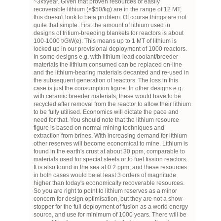
~3kt/year. Given that proven resources of easily
recoverable lithium (<$50/kg) are in the range of 12 MT,
this doesn't look to be a problem. Of course things are not
quite that simple. First the amount of lithium used in
designs of tritium-breeding blankets for reactors is about
100-1000 t/GW(e). This means up to 1 MT of lithium is
locked up in our provisional deployment of 1000 reactors.
In some designs e.g. with lithium-lead coolant/breeder
materials the lithium consumed can be replaced on-line
and the lithium-bearing materials decanted and re-used in
the subsequent generation of reactors. The loss in this
case is just the consumption figure. In other designs e.g.
with ceramic breeder materials, these would have to be
recycled after removal from the reactor to allow their lithium
to be fully utilised. Economics will dictate the pace and
need for that. You should note that the lithium resource
figure is based on normal mining techniques and
extraction from brines. With increasing demand for lithium
other reserves will become economical to mine. Lithium is
found in the earth's crust at about 30 ppm, comparable to
materials used for special steels or to fuel fission reactors.
It is also found in the sea at 0.2 ppm, and these resources
in both cases would be at least 3 orders of magnitude
higher than today's economically recoverable resources.
So you are right to point to lithium reserves as a minor
concern for design optimisation, but they are not a show-
stopper for the full deployment of fusion as a world energy
source, and use for minimum of 1000 years. There will be