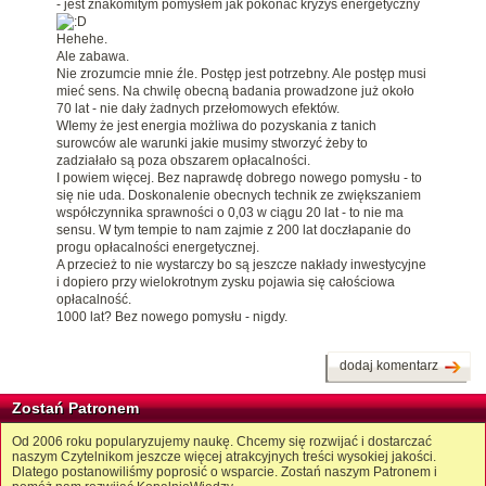
- jest znakomitym pomysłem jak pokonać kryzys energetyczny
Hehehe.
Ale zabawa.
Nie zrozumcie mnie źle. Postęp jest potrzebny. Ale postęp musi
mieć sens. Na chwilę obecną badania prowadzone już około
70 lat - nie dały żadnych przełomowych efektów.
WIemy że jest energia możliwa do pozyskania z tanich
surowców ale warunki jakie musimy stworzyć żeby to
zadziałało są poza obszarem opłacalności.
I powiem więcej. Bez naprawdę dobrego nowego pomysłu - to
się nie uda. Doskonalenie obecnych technik ze zwiększaniem
współczynnika sprawności o 0,03 w ciągu 20 lat - to nie ma
sensu. W tym tempie to nam zajmie z 200 lat doczłapanie do
progu opłacalności energetycznej.
A przecież to nie wystarczy bo są jeszcze nakłady inwestycyjne
i dopiero przy wielokrotnym zysku pojawia się całościowa
opłacalność.
1000 lat? Bez nowego pomysłu - nigdy.
dodaj komentarz
Zostań Patronem
Od 2006 roku popularyzujemy naukę. Chcemy się rozwijać i dostarczać
naszym Czytelnikom jeszcze więcej atrakcyjnych treści wysokiej jakości.
Dlatego postanowiliśmy poprosić o wsparcie. Zostań naszym Patronem i