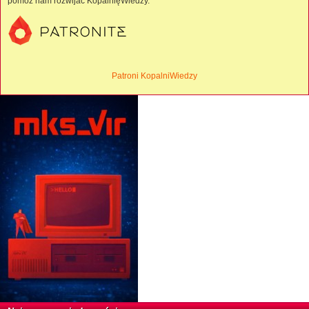
pomóż nam rozwijać KopalnięWiedzy.
Patroni KopalniWiedzy