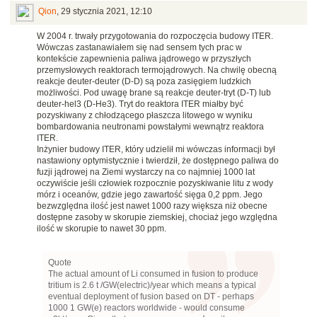
Qion
,
29 stycznia 2021, 12:10
W 2004 r. trwały przygotowania do rozpoczęcia budowy ITER.
Wówczas zastanawiałem się nad sensem tych prac w
kontekście zapewnienia paliwa jądrowego w przyszłych
przemysłowych reaktorach termojądrowych. Na chwilę obecną
reakcje deuter-deuter (D-D) są poza zasięgiem ludzkich
możliwości. Pod uwagę brane są reakcje deuter-tryt (D-T) lub
deuter-hel3 (D-He3). Tryt do reaktora ITER miałby być
pozyskiwany z chłodzącego płaszcza litowego w wyniku
bombardowania neutronami powstałymi wewnątrz reaktora
ITER.
Inżynier budowy ITER, który udzielił mi wówczas informacji był
nastawiony optymistycznie i twierdził, że dostępnego paliwa do
fuzji jądrowej na Ziemi wystarczy na co najmniej 1000 lat
oczywiście jeśli człowiek rozpocznie pozyskiwanie litu z wody
mórz i oceanów, gdzie jego zawartość sięga 0,2 ppm. Jego
bezwzględna ilość jest nawet 1000 razy większa niż obecne
dostępne zasoby w skorupie ziemskiej, chociaż jego względna
ilość w skorupie to nawet 30 ppm.
Quote
The actual amount of Li consumed in fusion to produce
tritium is 2.6 t /GW(electric)/year which means a typical
eventual deployment of fusion based on DT - perhaps
1000 1 GW(e) reactors worldwide - would consume