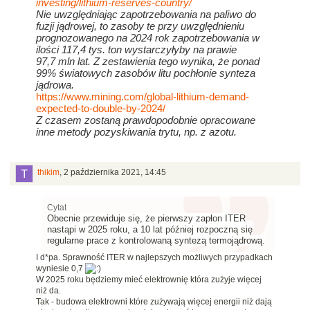
investing/lithium-reserves-country/
Nie uwzględniając zapotrzebowania na paliwo do
fuzji jądrowej, to zasoby te przy uwzględnieniu
prognozowanego na 2024 rok zapotrzebowania w
ilości 117,4 tys. ton wystarczyłyby na prawie
97,7 mln lat. Z zestawienia tego wynika, że ponad
99% światowych zasobów litu pochłonie synteza
jądrowa.
https://www.mining.com/global-lithium-demand-
expected-to-double-by-2024/
Z czasem zostaną prawdopodobnie opracowane
inne metody pozyskiwania trytu, np. z azotu.
thikim
,
2 października 2021, 14:45
Cytat
Obecnie przewiduje się, że pierwszy zapłon ITER
nastąpi w 2025 roku, a 10 lat później rozpoczną się
regularne prace z kontrolowaną syntezą termojądrową.
I d*pa. Sprawność ITER w najlepszych możliwych przypadkach
wyniesie 0,7
W 2025 roku będziemy mieć elektrownię która zużyje więcej
niż da.
Tak - budowa elektrowni które zużywają więcej energii niż dają