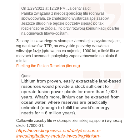
On 1/29/2021 at 12:29 PM, Jajcenty said:
Panika związana z niedostępnością litu (ogniwa)
spowodowała, że znaleziono wystarczające zasoby.
Jeszcze długo nie będzie potrzeby sięgać po tak
rozcieńczone źródła. I to przy rozwoju komunikacji opartej
na ogniwach litowo-cośtam.
Zasoby litu zawartego w skorupie ziemskiej są wystarczające,
wg naukowców ITER, na wszystkie potrzeby człowieka
wliczając fuzję jądrową na co najmniej 1000 lat, a ilość litu w
morzach i oceanach pokryłaby zapotrzebowanie na około 6
mln lat.
Fuelling the Fusion Reaction (iter.org)
Quote
Lithium from proven, easily extractable land-based
resources would provide a stock sufficient to
operate fusion power plants for more than 1,000
years. What's more, lithium can be extracted from
ocean water, where reserves are practically
unlimited (enough to fulfill the world's energy
needs for ~ 6 million years).
Całkowite zasoby litu w skorupie ziemskiej są spore i wynoszą
około 17000 GT:
https://investingnews.com/daily/resource-
investing/battery-metals-investing/lithium-