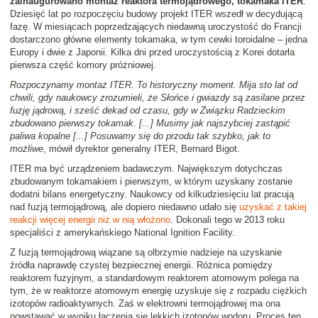
zainaugurowano montaż reaktora termojądrowego, tokamaka ITER
.
Dziesięć lat po rozpoczęciu budowy projekt ITER wszedł w decydującą
fazę. W miesiącach poprzedzających niedawną uroczystość do Francji
dostarczono główne elementy tokamaka, w tym cewki toroidalne – jedna
Europy i dwie z Japonii. Kilka dni przed uroczystością z Korei dotarła
pierwsza część komory próżniowej.
Rozpoczynamy montaż ITER. To historyczny moment. Mija sto lat od
chwili, gdy naukowcy zrozumieli, że Słońce i gwiazdy są zasilane przez
fuzję jądrową, i sześć dekad od czasu, gdy w Związku Radzieckim
zbudowano pierwszy tokamak. [...] Musimy jak najszybciej zastąpić
paliwa kopalne [...] Posuwamy się do przodu tak szybko, jak to
możliwe
, mówił dyrektor generalny ITER, Bernard Bigot.
ITER ma być urządzeniem badawczym. Największym dotychczas
zbudowanym tokamakiem i pierwszym, w którym uzyskany zostanie
dodatni bilans energetyczny. Naukowcy od kilkudziesięciu lat pracują
nad fuzją termojądrową, ale dopiero niedawno udało się
uzyskać z takiej
reakcji więcej energii niż w nią włożono
. Dokonali tego w 2013 roku
specjaliści z amerykańskiego National Ignition Facility.
Z fuzją termojądrową wiązane są olbrzymie nadzieje na uzyskanie
źródła naprawdę czystej bezpiecznej energii. Różnica pomiędzy
reaktorem fuzyjnym, a standardowym reaktorem atomowym polega na
tym, że w reaktorze atomowym energię uzyskuje się z rozpadu ciężkich
izotopów radioaktywnych. Zaś w elektrowni termojądrowej ma ona
powstawać w wyniku łączenia się lekkich izotopów wodoru. Proces ten,