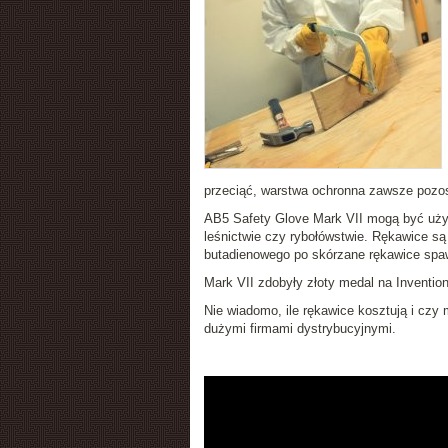
przeciąć, warstwa ochronna zawsze pozos
AB5 Safety Glove Mark VII mogą być używ
leśnictwie czy rybołówstwie. Rękawice są 
butadienowego po skórzane rękawice spa
Mark VII zdobyły złoty medal na Inventio
Nie wiadomo, ile rękawice kosztują i czy
dużymi firmami dystrybucyjnymi.