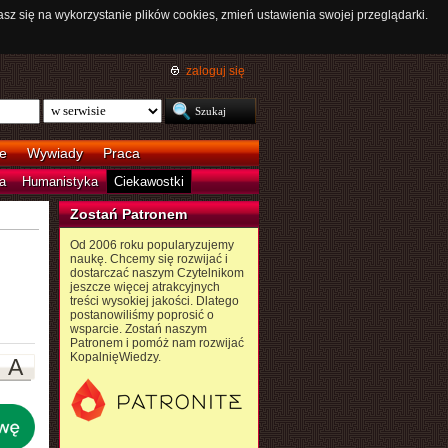
asz się na wykorzystanie plików cookies, zmień ustawienia swojej przeglądarki.
zaloguj się
e
Wywiady
Praca
a
Humanistyka
Ciekawostki
Zostań Patronem
Od 2006 roku popularyzujemy
naukę. Chcemy się rozwijać i
dostarczać naszym Czytelnikom
jeszcze więcej atrakcyjnych
treści wysokiej jakości. Dlatego
postanowiliśmy poprosić o
wsparcie. Zostań naszym
Patronem i pomóż nam rozwijać
KopalnięWiedzy.
A