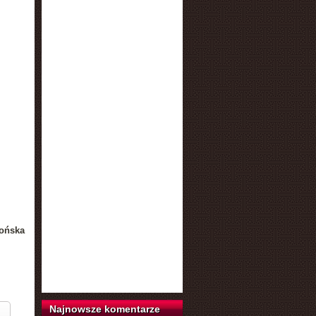
ońska
Najnowsze komentarze