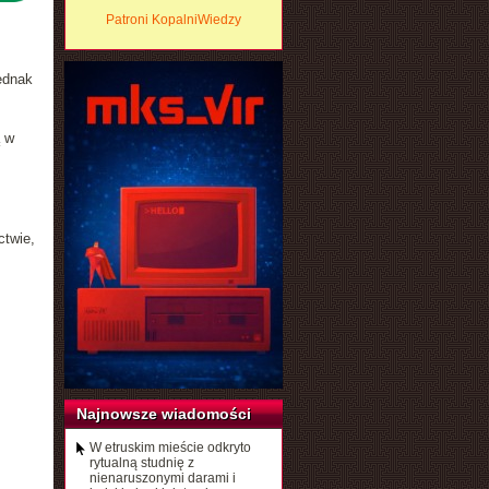
Patroni KopalniWiedzy
ednak
ą w
ctwie,
Najnowsze wiadomości
W etruskim mieście odkryto
rytualną studnię z
nienaruszonymi darami i