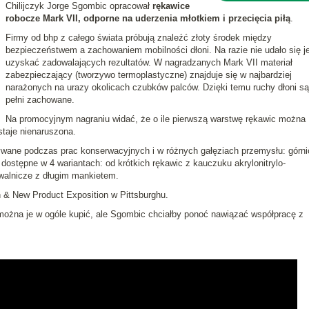
Chilijczyk Jorge Sgombic opracował
rękawice
robocze Mark VII, odporne na uderzenia młotkiem i przecięcia piłą
.
Firmy od bhp z całego świata próbują znaleźć złoty środek między
bezpieczeństwem a zachowaniem mobilności dłoni. Na razie nie udało się j
uzyskać zadowalających rezultatów. W nagradzanych Mark VII materiał
zabezpieczający (tworzywo termoplastyczne) znajduje się w najbardziej
narażonych na urazy okolicach czubków palców. Dzięki temu ruchy dłoni s
pełni zachowane.
Na promocyjnym nagraniu widać, że o ile pierwszą warstwę rękawic można
taje nienaruszona.
ane podczas prac konserwacyjnych i w różnych gałęziach przemysłu: górni
dostępne w 4 wariantach: od krótkich rękawic z kauczuku akrylonitrylo-
walnicze z długim mankietem.
n & New Product Exposition w Pittsburghu.
 można je w ogóle kupić, ale Sgombic chciałby ponoć nawiązać współpracę z