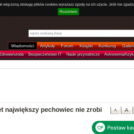
ki włączoną obsługę plików cookies wyrażasz zgodę na ich użycie. Jeśli nie zgadz
Rozumiem
Wiadomości
Artykuły
Forum
Książki
Konkursy
Galeri
Zdrowie/uroda
Bezpieczeństwo IT
Nauki przyrodnicze
Astronomia/fizyk
t największy pechowiec nie zrobi
A
A