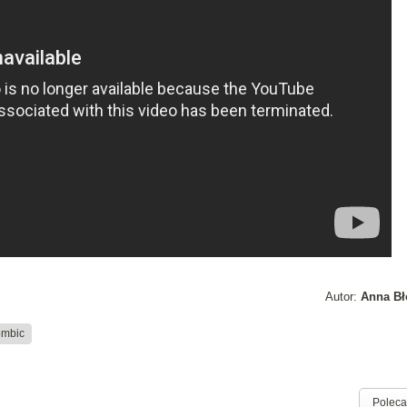
Autor:
Anna Bł
ombic
Poleca