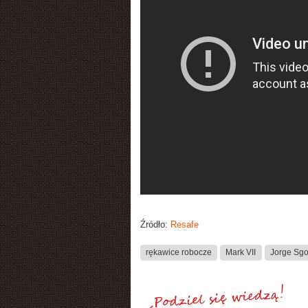
Źródło:
Resafe
rękawice robocze
Mark VII
Jorge Sg