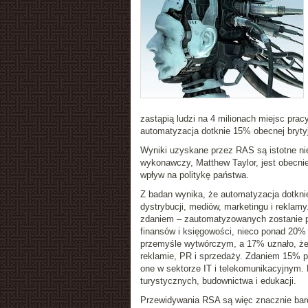
zastąpią ludzi na 4 milionach miejsc prac
automatyzacja dotknie 15% obecnej brytyjs
Wyniki uzyskane przez RAS są istotne nie t
wykonawczy, Matthew Taylor, jest obecnie
wpływ na politykę państwa.
Z badan wynika, że automatyzacja dotknie
dystrybucji, mediów, marketingu i reklam
zdaniem – zautomatyzowanych zostanie p
finansów i księgowości, nieco ponad 20% 
przemyśle wytwórczym, a 17% uznało, że
reklamie, PR i sprzedaży. Zdaniem 15% pr
one w sektorze IT i telekomunikacyjnym. 
turystycznych, budownictwa i edukacji.
Przewidywania RSA są więc znacznie bardz