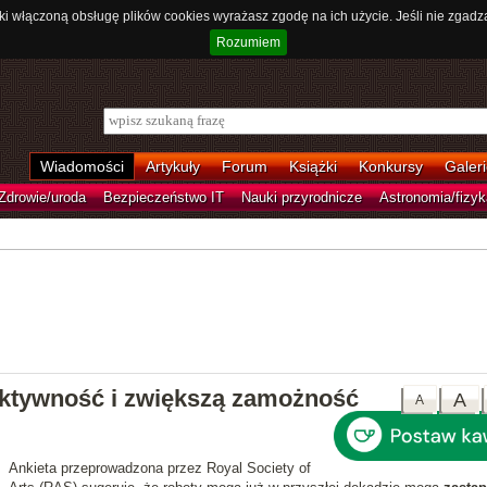
ki włączoną obsługę plików cookies wyrażasz zgodę na ich użycie. Jeśli nie zgadz
Rozumiem
Wiadomości
Artykuły
Forum
Książki
Konkursy
Galeri
Zdrowie/uroda
Bezpieczeństwo IT
Nauki przyrodnicze
Astronomia/fizyk
ktywność i zwiększą zamożność
A
A
Ankieta przeprowadzona przez Royal Society of