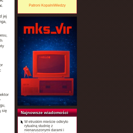
ić
c
.
Patroni KopalniWiedzy
 jej
nga,
nesu,
ch
oty
or
c
ektor
w
gu,
 się
Najnowsze wiadomości
W etruskim mieście odkryto
rytualną studnię z
nienaruszonymi darami i