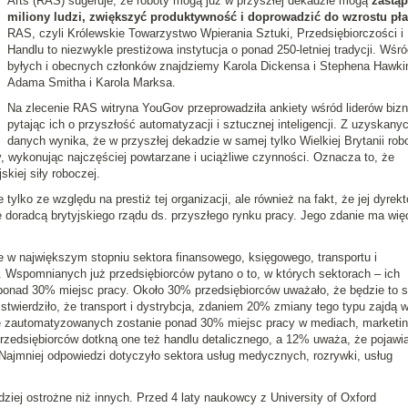
Arts (RAS) sugeruje, że roboty mogą już w przyszłej dekadzie mogą
zastąp
miliony ludzi, zwiększyć produktywność i doprowadzić do wzrostu pła
RAS, czyli Królewskie Towarzystwo Wpierania Sztuki, Przedsiębiorczości i
Handlu to niezwykle prestiżowa instytucja o ponad 250-letniej tradycji. Wśród
byłych i obecnych członków znajdziemy Karola Dickensa i Stephena Hawki
Adama Smitha i Karola Marksa.
Na zlecenie RAS witryna YouGov przeprowadziła ankiety wśród liderów biz
pytając ich o przyszłość automatyzacji i sztucznej inteligencji. Z uzyskany
danych wynika, że w przyszłej dekadzie w samej tylko Wielkiej Brytanii rob
y, wykonując najczęściej powtarzane i uciążliwe czynności. Oznacza to, że
kiej siły roboczej.
ylko ze względu na prestiż tej organizacji, ale również na fakt, że jej dyrekt
 doradcą brytyjskiego rządu ds. przyszłego rynku pracy. Jego zdanie ma wię
 w największym stopniu sektora finansowego, księgowego, transportu i
y. Wspomnianych już przedsiębiorców pytano o to, w których sektorach – ich
onad 30% miejsc pracy. Około 30% przedsiębiorców uważało, że będzie to s
stwierdziło, że transport i dystrybcja, zdaniem 20% zmiany tego typu zajdą 
 zautomatyzowanych zostanie ponad 30% miejsc pracy w mediach, marketin
zedsiębiorców dotkną one też handlu detalicznego, a 12% uważa, że pojawią
Najmniej odpowiedzi dotyczyło sektora usług medycznych, rozrywki, usług
iej ostrożne niż innych. Przed 4 laty naukowcy z University of Oxford