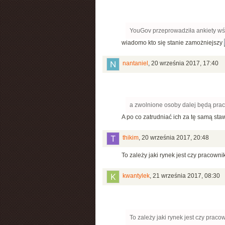
YouGov przeprowadziła ankiety wśr
wiadomo kto się stanie zamożniejszy
nantaniel
,
20 września 2017, 17:40
a zwolnione osoby dalej będą prac
A po co zatrudniać ich za tę samą s
thikim
,
20 września 2017, 20:48
To zależy jaki rynek jest czy pracown
kwantylek
,
21 września 2017, 08:30
To zależy jaki rynek jest czy prac