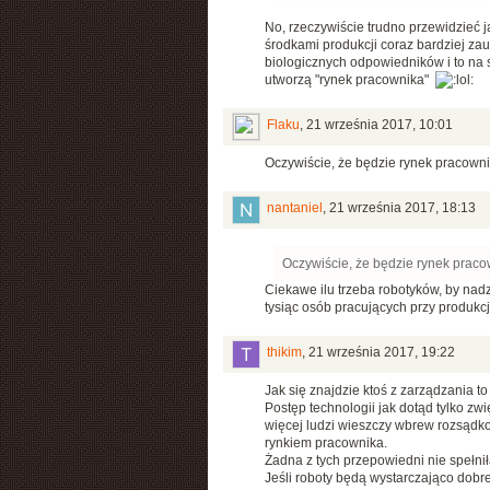
No, rzeczywiście trudno przewidzieć j
środkami produkcji coraz bardziej zau
biologicznych odpowiedników i to na s
utworzą "rynek pracownika"
Flaku
,
21 września 2017, 10:01
Oczywiście, że będzie rynek pracowni
nantaniel
,
21 września 2017, 18:13
Oczywiście, że będzie rynek praco
Ciekawe ilu trzeba robotyków, by nad
tysiąc osób pracujących przy produkcj
thikim
,
21 września 2017, 19:22
Jak się znajdzie ktoś z zarządzania t
Postęp technologii jak dotąd tylko zw
więcej ludzi wieszczy wbrew rozsądko
rynkiem pracownika.
Żadna z tych przepowiedni nie spełnił
Jeśli roboty będą wystarczająco dobre