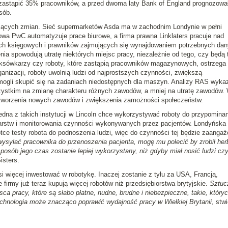
zastąpić 35% pracowników, a przed dwoma laty Bank of England prognozował
sób.
zących zmian. Sieć supermarketów Asda ma w zachodnim Londynie w pełni
a PwC automatyzuje prace biurowe, a firma prawna Linklaters pracuje nad
ch księgowych i prawników zajmujących się wynajdowaniem potrzebnych dan
enia spowodują utratę niektórych miejsc pracy, niezależnie od tego, czy będą 
sówkarzy czy roboty, które zastąpią pracowników magazynowych, ostrzega
anizacji, roboty uwolnią ludzi od najprostszych czynności, zwiększą
 mogli skupić się na zadaniach niedostępnych dla maszyn. Analizy RAS wyka
zystkim na zmianę charakteru różnych zawodów, a mniej na utratę zawodów.
utworzenia nowych zawodów i zwiększenia zamożności społeczeństw.
dna z takich instytucji w Lincoln chce wykorzystywać roboty do przypominan
arstw i monitorowania czynności wykonywanych przez pacjentów. Londyńska 
ce testy robota do podnoszenia ludzi, więc do czynności tej będzie zaanga
wysyłać pracownika do przenoszenia pacjenta, mogę mu polecić by zrobił herb
osób jego czas zostanie lepiej wykorzystany, niż gdyby miał nosić ludzi cz
isters.
i więcej inwestować w robotykę. Inaczej zostanie z tyłu za USA, Francją,
firmy już teraz kupują więcej robotów niż przedsiębiorstwa brytyjskie.
Sztuc
jsca pracy, które są słabo płatne, nudne, brudne i niebezpieczne, takie, któryc
hnologia może znacząco poprawić wydajność pracy w Wielkiej Brytanii
, stwi