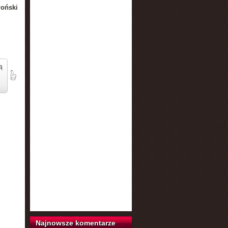
łoński
ą
Najnowsze komentarze