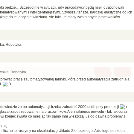
aki będzie... Szczególnie w sytuacji, gdy pracodawcy będą mieli dysponowali
tomatyzowanymi i inteligentniejszymi. Szybsze, tańsze, bardziej elastyczne od ich
kalę do tej pory nie widzianą. Ale fakt - te masy zwalnianych pracowników
ka. Robotyka.
wnika. Robotyka.
zorować pracę zautomatyzowanej fabryki, która przed automatyzacją zatrudniała
i.
o dowiedzie że po automatyzacji trzeba zatrudnić 2000 osób przy produkcji
iększał zapotrzebowanie na pracowników. Ale z jakiegoś powodu - tak jak coraz
wi koniec świata co miesiąc tak samo inni wieszczą już od dawna problemy z
a się.
 i liczne to ruszymy na eksploatację Układu Słonecznego. A do tego potrzeba