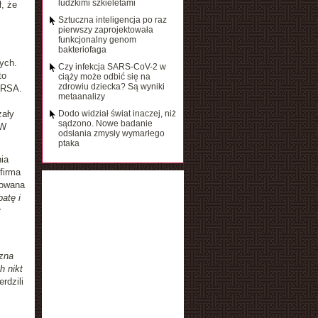
ludzkimi szkieletami
, że
Sztuczna inteligencja po raz
pierwszy zaprojektowała
funkcjonalny genom
bakteriofaga
ych.
Czy infekcja SARS-CoV-2 w
to
ciąży może odbić się na
zdrowiu dziecka? Są wyniki
 RSA.
metaanalizy
zały
Dodo widział świat inaczej, niż
sądzono. Nowe badanie
 W
odsłania zmysły wymarłego
ptaka
ia
firma
żowana
atę i
y
zna
h nikt
erdzili