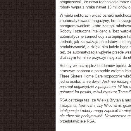
prognozowali, że nowa technologia może 
roboty wyprą z rynku nawet 15 milionów o
W wielu sektorach widać oznaki nadchod
zautomatyzowane magazyny, firma księgow
oprogramowaniem, które zastąpi młodszy
Roboty i sztuczna inteligencja "bez wątpi
automatyczne samochody zastępujące tak
Jednak, jak zauważają przedstawiciele org
produktywność, a dzięki nim ludzie będą
też, że automatyzacja wpłynie przede ws
dłuższym terminie przyczyni się zaś do 
Roboty wkraczają też do domów opieki. Je
starszym osobom o potrzebie wzięcia lek
Three Sisters Home Care rozpocznie wkrót
jedna osoba, a nie dwie.
Jeśli nie muszę 
poszedł pogawędzić z pacjentem. W ten sp
gotować im posiłki
, mówi dyrektor Three S
RSA ostrzega też, że Wielka Brytania mus
Hiszpanią, Niemcami czy Włochami, gdzie 
inteligencja i roboty mogą zapełnić te mie
nie chce się podejmować. Nowoczesna tec
przedstawiciele RSA.