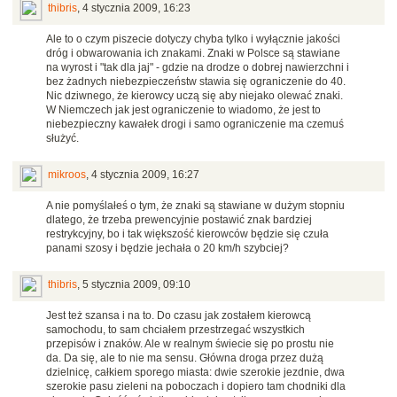
thibris
,
4 stycznia 2009, 16:23
Ale to o czym piszecie dotyczy chyba tylko i wyłącznie jakości
dróg i obwarowania ich znakami. Znaki w Polsce są stawiane
na wyrost i "tak dla jaj" - gdzie na drodze o dobrej nawierzchni i
bez żadnych niebezpieczeństw stawia się ograniczenie do 40.
Nic dziwnego, że kierowcy uczą się aby niejako olewać znaki.
W Niemczech jak jest ograniczenie to wiadomo, że jest to
niebezpieczny kawałek drogi i samo ograniczenie ma czemuś
służyć.
mikroos
,
4 stycznia 2009, 16:27
A nie pomyślałeś o tym, że znaki są stawiane w dużym stopniu
dlatego, że trzeba prewencyjnie postawić znak bardziej
restrykcyjny, bo i tak większość kierowców będzie się czuła
panami szosy i będzie jechała o 20 km/h szybciej?
thibris
,
5 stycznia 2009, 09:10
Jest też szansa i na to. Do czasu jak zostałem kierowcą
samochodu, to sam chciałem przestrzegać wszystkich
przepisów i znaków. Ale w realnym świecie się po prostu nie
da. Da się, ale to nie ma sensu. Główna droga przez dużą
dzielnicę, całkiem sporego miasta: dwie szerokie jezdnie, dwa
szerokie pasu zieleni na poboczach i dopiero tam chodniki dla