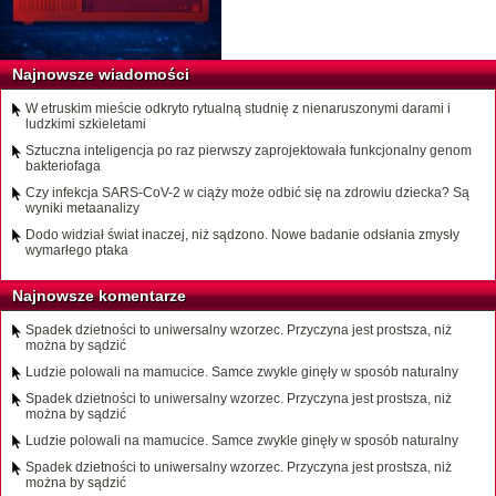
Najnowsze wiadomości
W etruskim mieście odkryto rytualną studnię z nienaruszonymi darami i
ludzkimi szkieletami
Sztuczna inteligencja po raz pierwszy zaprojektowała funkcjonalny genom
bakteriofaga
Czy infekcja SARS-CoV-2 w ciąży może odbić się na zdrowiu dziecka? Są
wyniki metaanalizy
Dodo widział świat inaczej, niż sądzono. Nowe badanie odsłania zmysły
wymarłego ptaka
Najnowsze komentarze
Spadek dzietności to uniwersalny wzorzec. Przyczyna jest prostsza, niż
można by sądzić
Ludzie polowali na mamucice. Samce zwykle ginęły w sposób naturalny
Spadek dzietności to uniwersalny wzorzec. Przyczyna jest prostsza, niż
można by sądzić
Ludzie polowali na mamucice. Samce zwykle ginęły w sposób naturalny
Spadek dzietności to uniwersalny wzorzec. Przyczyna jest prostsza, niż
można by sądzić