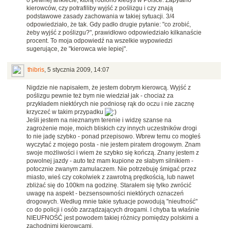
kierowców, czy potrafiliby wyjść z poślizgu i czy znają
podstawowe zasady zachowania w takiej sytuacji. 3/4
odpowiedziało, że tak. Gdy padło drugie pytanie: "co zrobić,
żeby wyjść z poślizgu?", prawidłowo odpowiedziało kilkanaście
procent. To moja odpowiedź na wszelkie wypowiedzi
sugerujące, że "kierowca wie lepiej".
thibris
,
5 stycznia 2009, 14:07
Nigdzie nie napisałem, że jestem dobrym kierowcą. Wyjść z
poślizgu pewnie też bym nie wiedział jak - chociaż za
przykładem niektórych nie podniosę rąk do oczu i nie zacznę
krzyczeć w takim przypadku
Jeśli jestem na nieznanym terenie i widzę szanse na
zagrożenie moje, moich bliskich czy innych uczestników drogi
to nie jadę szybko - ponad przepisowo. Wbrew temu co mogłeś
wyczytać z mojego posta - nie jestem piratem drogowym. Znam
swoje możliwości i wiem że szybko się kończą. Znany jestem z
powolnej jazdy - auto też mam kupione ze słabym silnikiem -
potocznie zwanym zamulaczem. Nie potrzebuję śmigać przez
miasto, wieś czy cokolwiek z zawrotną prędkością, lub nawet
zbliżać się do 100km na godzinę. Starałem się tylko zwrócić
uwagę na aspekt - bezsensowności niektórych oznaczeń
drogowych. Według mnie takie sytuacje powodują "nieufność"
co do policji i osób zarządzających drogami. I chyba ta właśnie
NIEUFNOŚĆ jest powodem takiej różnicy pomiędzy polskimi a
zachodnimi kierowcami.