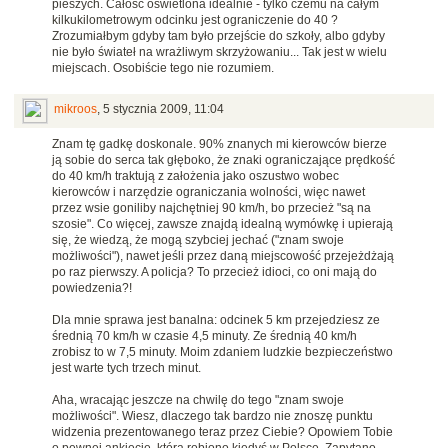
pieszych. Całość oświetlona idealnie - tylko czemu na całym
kilkukilometrowym odcinku jest ograniczenie do 40 ?
Zrozumiałbym gdyby tam było przejście do szkoły, albo gdyby
nie było świateł na wrażliwym skrzyżowaniu... Tak jest w wielu
miejscach. Osobiście tego nie rozumiem.
mikroos
,
5 stycznia 2009, 11:04
Znam tę gadkę doskonale. 90% znanych mi kierowców bierze
ją sobie do serca tak głęboko, że znaki ograniczające prędkość
do 40 km/h traktują z założenia jako oszustwo wobec
kierowców i narzędzie ograniczania wolności, więc nawet
przez wsie goniliby najchętniej 90 km/h, bo przecież "są na
szosie". Co więcej, zawsze znajdą idealną wymówkę i upierają
się, że wiedzą, że mogą szybciej jechać ("znam swoje
możliwości"), nawet jeśli przez daną miejscowość przejeżdżają
po raz pierwszy. A policja? To przecież idioci, co oni mają do
powiedzenia?!
Dla mnie sprawa jest banalna: odcinek 5 km przejedziesz ze
średnią 70 km/h w czasie 4,5 minuty. Ze średnią 40 km/h
zrobisz to w 7,5 minuty. Moim zdaniem ludzkie bezpieczeństwo
jest warte tych trzech minut.
Aha, wracając jeszcze na chwilę do tego "znam swoje
możliwości". Wiesz, dlaczego tak bardzo nie znoszę punktu
widzenia prezentowanego teraz przez Ciebie? Opowiem Tobie
o pewnej ankiecie, którą robiono kiedyś w Polsce. Zapytano