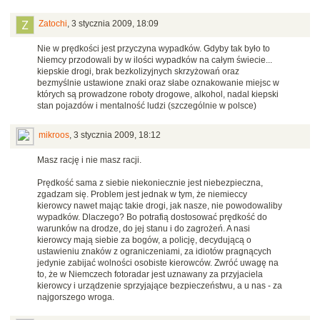
Zatochi
,
3 stycznia 2009, 18:09
Nie w prędkości jest przyczyna wypadków. Gdyby tak było to
Niemcy przodowali by w ilości wypadków na całym świecie...
kiepskie drogi, brak bezkolizyjnych skrzyżowań oraz
bezmyślnie ustawione znaki oraz słabe oznakowanie miejsc w
których są prowadzone roboty drogowe, alkohol, nadal kiepski
stan pojazdów i mentalność ludzi (szczególnie w polsce)
mikroos
,
3 stycznia 2009, 18:12
Masz rację i nie masz racji.
Prędkość sama z siebie niekoniecznie jest niebezpieczna,
zgadzam się. Problem jest jednak w tym, że niemieccy
kierowcy nawet mając takie drogi, jak nasze, nie powodowaliby
wypadków. Dlaczego? Bo potrafią dostosować prędkość do
warunków na drodze, do jej stanu i do zagrożeń. A nasi
kierowcy mają siebie za bogów, a policję, decydującą o
ustawieniu znaków z ograniczeniami, za idiotów pragnących
jedynie zabijać wolności osobiste kierowców. Zwróć uwagę na
to, że w Niemczech fotoradar jest uznawany za przyjaciela
kierowcy i urządzenie sprzyjające bezpieczeństwu, a u nas - za
najgorszego wroga.