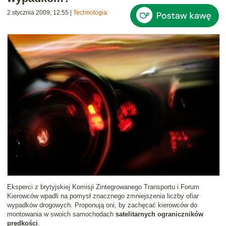
2 stycznia 2009, 12:55
|
Technologia
Eksperci z brytyjskiej Komisji Zintegrowanego Transportu i Forum
Kierowców wpadli na pomysł znacznego zmniejszenia liczby ofiar
wypadków drogowych. Proponują oni, by zachęcać kierowców do
montowania w swoich samochodach
satelitarnych ograniczników
prędkości
.