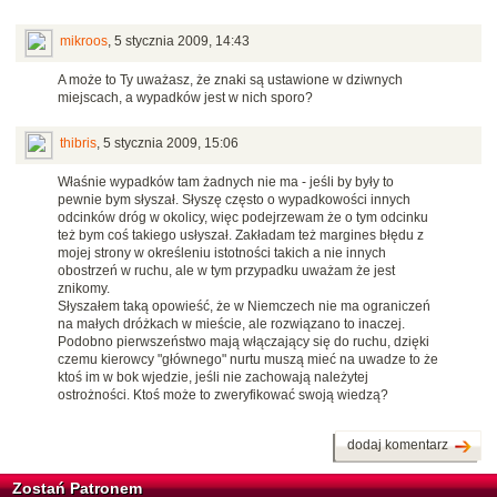
mikroos
,
5 stycznia 2009, 14:43
A może to Ty uważasz, że znaki są ustawione w dziwnych
miejscach, a wypadków jest w nich sporo?
thibris
,
5 stycznia 2009, 15:06
Właśnie wypadków tam żadnych nie ma - jeśli by były to
pewnie bym słyszał. Słyszę często o wypadkowości innych
odcinków dróg w okolicy, więc podejrzewam że o tym odcinku
też bym coś takiego usłyszał. Zakładam też margines błędu z
mojej strony w określeniu istotności takich a nie innych
obostrzeń w ruchu, ale w tym przypadku uważam że jest
znikomy.
Słyszałem taką opowieść, że w Niemczech nie ma ograniczeń
na małych dróżkach w mieście, ale rozwiązano to inaczej.
Podobno pierwszeństwo mają włączający się do ruchu, dzięki
czemu kierowcy "głównego" nurtu muszą mieć na uwadze to że
ktoś im w bok wjedzie, jeśli nie zachowają należytej
ostrożności. Ktoś może to zweryfikować swoją wiedzą?
dodaj komentarz
Zostań Patronem