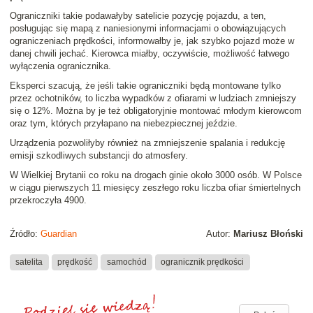
Ograniczniki takie podawałyby satelicie pozycję pojazdu, a ten,
posługując się mapą z naniesionymi informacjami o obowiązujących
ograniczeniach prędkości, informowałby je, jak szybko pojazd może w
danej chwili jechać. Kierowca miałby, oczywiście, możliwość łatwego
wyłączenia ogranicznika.
Eksperci szacują, że jeśli takie ograniczniki będą montowane tylko
przez ochotników, to liczba wypadków z ofiarami w ludziach zmniejszy
się o 12%. Można by je też obligatoryjnie montować młodym kierowcom
oraz tym, których przyłapano na niebezpiecznej jeździe.
Urządzenia pozwoliłyby również na zmniejszenie spalania i redukcję
emisji szkodliwych substancji do atmosfery.
W Wielkiej Brytanii co roku na drogach ginie około 3000 osób. W Polsce
w ciągu pierwszych 11 miesięcy zeszłego roku liczba ofiar śmiertelnych
przekroczyła 4900.
Źródło:
Guardian
Autor:
Mariusz Błoński
satelita
prędkość
samochód
ogranicznik prędkości