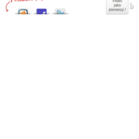
Poleć
jako
pierwszy !