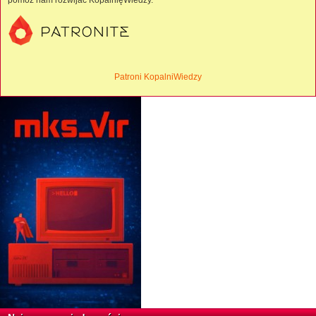
pomóż nam rozwijać KopalnięWiedzy.
Patroni KopalniWiedzy