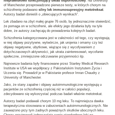
nieprawidłowo funkcjonujący układ odpornościowy
. Na University
of Manchester przeprowadzono pierwsze testy, w których chorym na
schizofrenię podawano
silny lek immunosupresyjny metotreksat
.
Autorzy badań donieśli o „obiecujących wynikach”.
Lek zbadano na zbyt małej grupie 76 osób, by jednoznacznie stwierdzić,
że pomaga on w schizofrenii, ale efekty jego działania były na tyle
dobre, że autorzy zachęcają do prowadzenia kolejnych badań.
Schizofrenia kategoryzowana jest w zależności od tego, czy występują
w niej objawy pozytywne, wytwórcze, jak urojenia i omamy czy też
objawy negatywne, ubytkowe, wiążące się z wycofywaniem z
dotychczasowych aktywności, jak utrata zainteresowań, wycofanie
społeczne, zmniejszone odczuwanie przyjemności itp.
Najnowsze badania były finansowane przez Stanley Medical Research
Institute w USA we współpracy z Pakistańskim Instytutem Życia i
Uczenia się. Prowadził je w Pakistanie profesor Imran Chaudry z
University of Manchester.
Jako, że stany zapalne i objawy autoimmunologiczne występują u
pacjentów ze schizofrenią częściej niż w całości populacji,
zdecydowano się wykorzystać podczas badań właśnie metotrekat.
Autorzy badań podawali chorym 10 mg leku. To najmniejsza dawka
terapeutyczna stosowana w zaburzeniach autoimmunologicznych. Nie
zauważono przy tym żadnych poważnych skutków ubocznych leku.
Chorzy przyjmowali jednocześnie swoje standardowe leki na