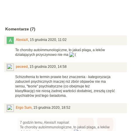
Komentarze (7)
AlexiaX
,
15 grudnia 2020, 11:02
Te choroby autoimmunologiczne, to jakaś plaga, a leków
działających przyczynowo nie ma
peceed
,
15 grudnia 2020, 14:58
Schizofrenia to termin prawie bez znaczenia - kategoryzacja
zaburzeń psychicznych inaczej niż zbiór objawów nie ma
sensu, "teorie" psychiatryczne (co obejmuje też
klasyfikację) nie niosą żadnej wartości dodatniej, zresztą część
psychiatrów jest tego świadoma.
Ergo Sum
,
15 grudnia 2020, 18:52
7 godzin temu, AlexiaX napisał:
Te choroby autoimmunologiczne, to jakaś plaga, a leków