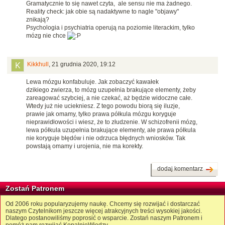
Gramatycznie to się nawet czyta, ale sensu nie ma żadnego.
Reality check: jak obie są nadaktywne to nagle "objawy"
znikają?
Psychologia i psychiatria operują na poziomie literackim, tylko
mózg nie chce
Kikkhull
,
21 grudnia 2020, 19:12
Lewa mózgu konfabuluje. Jak zobaczyć kawałek
dzikiego zwierza, to mózg uzupełnia brakujące elementy, żeby
zareagować szybciej, a nie czekać, aż będzie widoczne całe.
Wtedy już nie uciekniesz. Z tego powodu biorą się iluzje,
prawie jak omamy, tylko prawa półkula mózgu koryguje
nieprawidłowości i wiesz, że to złudzenie. W schizofrenii mózg,
lewa półkula uzupełnia brakujące elementy, ale prawa półkula
nie koryguje błędów i nie odrzuca błędnych wniosków. Tak
powstają omamy i urojenia, nie ma korekty.
dodaj komentarz
Zostań Patronem
Od 2006 roku popularyzujemy naukę. Chcemy się rozwijać i dostarczać
naszym Czytelnikom jeszcze więcej atrakcyjnych treści wysokiej jakości.
Dlatego postanowiliśmy poprosić o wsparcie. Zostań naszym Patronem i