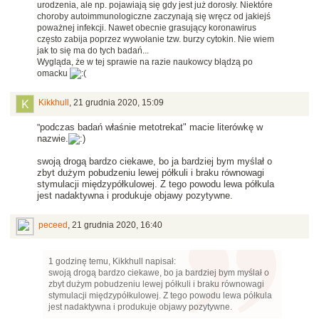
urodzenia, ale np. pojawiają się gdy jest już dorosły. Niektóre
choroby autoimmunologiczne zaczynają się wręcz od jakiejś
poważnej infekcji. Nawet obecnie grasujący koronawirus
często zabija poprzez wywołanie tzw. burzy cytokin. Nie wiem
jak to się ma do tych badań...
Wygląda, że w tej sprawie na razie naukowcy błądzą po
omacku
Kikkhull
,
21 grudnia 2020, 15:09
podczas badań właśnie metotrekat" macie literówkę w
"
nazwie.
swoją drogą bardzo ciekawe, bo ja bardziej bym myślał o
zbyt dużym pobudzeniu lewej półkuli i braku równowagi
stymulacji międzypółkulowej. Z tego powodu lewa półkula
jest nadaktywna i produkuje objawy pozytywne.
peceed
,
21 grudnia 2020, 16:40
1 godzinę temu, Kikkhull napisał:
swoją drogą bardzo ciekawe, bo ja bardziej bym myślał o
zbyt dużym pobudzeniu lewej półkuli i braku równowagi
stymulacji międzypółkulowej. Z tego powodu lewa półkula
jest nadaktywna i produkuje objawy pozytywne.