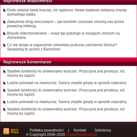
Najnowsze wiadomości
Dodo widział świat inaczej, niż sądzono. Nowe badanie odsłania zmysły
wymarłego ptaka
Zakażenie dróg moczowych – jak komórki czuciowe chronią nas przed
poważną infekcją
Blaszki mitochondrialne – nowy typ patologii w mózgach chorych na
Alzheimera
Co się dzieje w organizmie człowieka podczas zaćmienia Słońca?
Sprawdzą to uczeni z Barcelony
Najnowsze komentarze
Spadek dzietności to uniwersalny wzorzec. Przyczyna jest prostsza, niż
można by sądzić
Ludzie polowali na mamucice. Samce zwykle ginęły w sposób naturalny
Spadek dzietności to uniwersalny wzorzec. Przyczyna jest prostsza, niż
można by sądzić
Ludzie polowali na mamucice. Samce zwykle ginęły w sposób naturalny
Spadek dzietności to uniwersalny wzorzec. Przyczyna jest prostsza, niż
można by sądzić
Polityka prywatności
|
Kontakt
Szkolenia
© Copyright 2006-2026
KopalniaWiedzy.pl