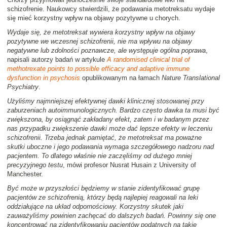
schizofrenie. Naukowcy stwierdzili, że podawania metotreksatu wydaje
się mieć korzystny wpływ na objawy pozytywne u chorych.
Wydaje się, że metotreksat wywiera korzystny wpływ na objawy
pozytywne we wczesnej schizofrenii, nie ma wpływu na objawy
negatywne lub zdolności poznawcze, ale występuje ogólna poprawa
,
napisali autorzy badań w artykule
A randomised clinical trial of
methotrexate points to possible efficacy and adaptive immune
dysfunction in psychosis
opublikowanym na łamach
Nature Translational
Psychiatry
.
Użyliśmy najmniejszej efektywnej dawki klinicznej stosowanej przy
zaburzeniach autoimmunologicznych. Bardzo często dawka ta musi być
zwiększona, by osiągnąć zakładany efekt, zatem i w badanym przez
nas przypadku zwiększenie dawki może dać lepsze efekty w leczeniu
schizofrenii. Trzeba jednak pamiętać, że metotreksat ma poważne
skutki uboczne i jego podawania wymaga szczegółowego nadzoru nad
pacjentem. To dlatego właśnie nie zaczęliśmy od dużego mniej
precyzyjnego testu
, mówi profesor Nusrat Husain z University of
Manchester.
Być może w przyszłości będziemy w stanie zidentyfikować grupę
pacjentów ze schizofrenią, którzy będą najlepiej reagowali na leki
oddziałujące na układ odpornościowy. Korzystny skutek jaki
zauważyliśmy powinien zachęcać do dalszych badań. Powinny się one
koncentrować na zidentyfikowaniu pacjentów podatnych na takie