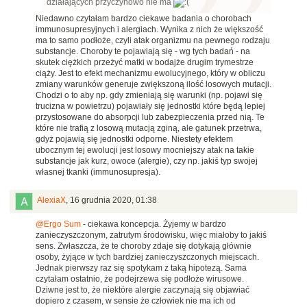
działających przyczynowo nie ma
Niedawno czytałam bardzo ciekawe badania o chorobach
immunosupresyjnych i alergiach. Wynika z nich że większość
ma to samo podłoże, czyli atak organizmu na pewnego rodzaju
substancje. Choroby te pojawiają się - wg tych badań - na
skutek ciężkich przeżyć matki w bodajże drugim trymestrze
ciąży. Jest to efekt mechanizmu ewolucyjnego, który w obliczu
zmiany warunków generuje zwiększoną ilość losowych mutacji.
Chodzi o to aby np. gdy zmieniają się warunki (np. pojawi się
trucizna w powietrzu) pojawiały się jednostki które będą lepiej
przystosowane do absorpcji lub zabezpieczenia przed nią. Te
które nie trafią z losową mutacją zginą, ale gatunek przetrwa,
gdyż pojawią się jednostki odporne. Niestety efektem
ubocznym tej ewolucji jest losowy mocniejszy atak na takie
substancje jak kurz, owoce (alergie), czy np. jakiś typ swojej
własnej tkanki (immunosupresja).
AlexiaX
,
16 grudnia 2020, 01:38
@Ergo Sum
- ciekawa koncepcja. Żyjemy w bardzo
zanieczyszczonym, zatrutym środowisku, więc miałoby to jakiś
sens. Zwłaszcza, że te choroby zdaje się dotykają głównie
osoby, żyjące w tych bardziej zanieczyszczonych miejscach.
Jednak pierwszy raz się spotykam z taką hipotezą. Sama
czytałam ostatnio, że podejrzewa się podłoże wirusowe.
Dziwne jest to, że niektóre alergie zaczynają się objawiać
dopiero z czasem, w sensie że człowiek nie ma ich od