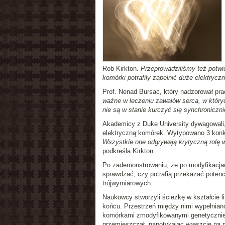
Rob Kirkton.
Przeprowadziliśmy też potwi
komórki potrafiły zapełnić duże elektryc
Prof. Nenad Bursac, który nadzorował pra
ważne w leczeniu zawałów serca, w któryc
nie są w stanie kurczyć się synchroniczn
Akademicy z Duke University dywagowali,
elektryczną komórek. Wytypowano 3 konkr
Wszystkie one odgrywają krytyczną rolę w
podkreśla Kirkton.
Po zademonstrowaniu, że po modyfikacjach
sprawdzać, czy potrafią przekazać poten
trójwymiarowych.
Naukowcy stworzyli ścieżkę w kształcie 
końcu. Przestrzeń między nimi wypełniano
komórkami zmodyfikowanymi genetycznie. 
przemieszczał, napotykając wreszcie na 