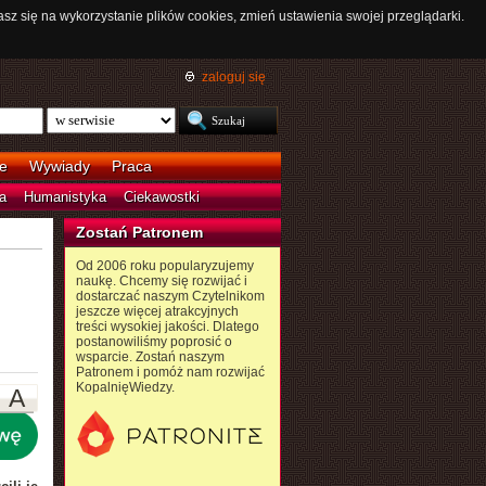
asz się na wykorzystanie plików cookies, zmień ustawienia swojej przeglądarki.
zaloguj się
e
Wywiady
Praca
a
Humanistyka
Ciekawostki
Zostań Patronem
Od 2006 roku popularyzujemy
naukę. Chcemy się rozwijać i
dostarczać naszym Czytelnikom
jeszcze więcej atrakcyjnych
treści wysokiej jakości. Dlatego
postanowiliśmy poprosić o
wsparcie. Zostań naszym
Patronem i pomóż nam rozwijać
KopalnięWiedzy.
A