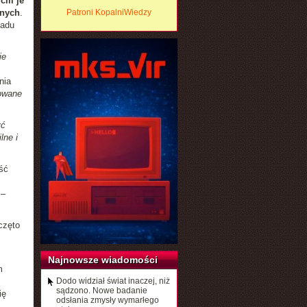
cili je
znych
.
Patroni KopalniWiedzy
ładu
ie
nia
kowane
yć
lne i
ść
–
częto
Najnowsze wiadomości
m
Dodo widział świat inaczej, niż
sądzono. Nowe badanie
ię
odsłania zmysły wymarłego