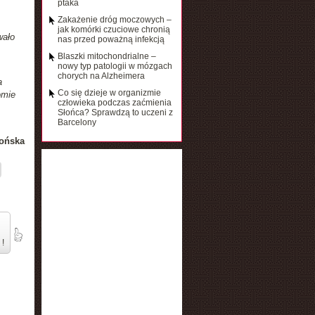
ptaka
Zakażenie dróg moczowych –
jak komórki czuciowe chronią
wało
nas przed poważną infekcją
Blaszki mitochondrialne –
nowy typ patologii w mózgach
chorych na Alzheimera
a
Co się dzieje w organizmie
omie
człowieka podczas zaćmienia
Słońca? Sprawdzą to uczeni z
Barcelony
ońska
 !