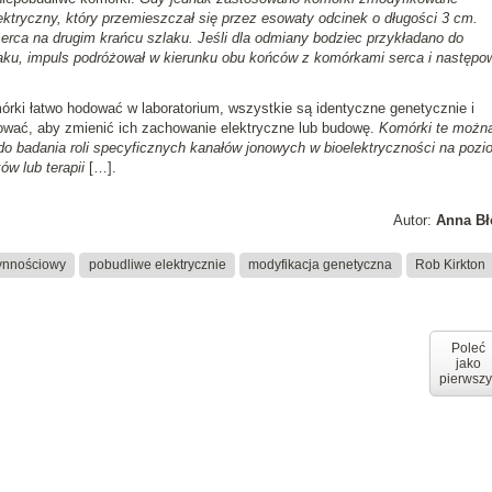
ktryczny, który przemieszczał się przez esowaty odcinek o długości 3 cm.
serca na drugim krańcu szlaku. Jeśli dla odmiany bodziec przykładano do
ku, impuls podróżował w kierunku obu końców z komórkami serca i następo
rki łatwo hodować w laboratorium, wszystkie są identyczne genetycznie i
kować, aby zmienić ich zachowanie elektryczne lub budowę.
Komórki te możn
 do badania roli specyficznych kanałów jonowych w bioelektryczności na pozi
w lub terapii
[…].
Autor:
Anna Bł
zynnościowy
pobudliwe elektrycznie
modyfikacja genetyczna
Rob Kirkton
Poleć
jako
pierwszy