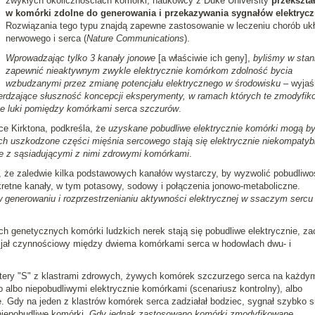
zwykłych okolicznościach komórki, naukowcy z Duke University
przekształ
w komórki zdolne do generowania i przekazywania sygnałów elektryc
Rozwiązania tego typu znajdą zapewne zastosowanie w leczeniu chorób uk
nerwowego i serca (
Nature Communications
).
Wprowadzając tylko 3 kanały jonowe
[a właściwie ich geny],
byliśmy w stan
zapewnić nieaktywnym zwykle elektrycznie komórkom zdolność bycia
wzbudzanymi przez zmianę potencjału elektrycznego w środowisku
– wyjaś
erdzające słuszność koncepcji eksperymenty, w ramach których te zmodyfi
zne luki pomiędzy komórkami serca szczurów
.
ce Kirktona, podkreśla, że
uzyskane pobudliwe elektrycznie komórki mogą b
h uszkodzone części mięśnia sercowego stają się elektrycznie niekompatybi
ie z sąsiadującymi z nimi zdrowymi komórkami
.
 że zaledwie kilka podstawowych kanałów wystarczy, by wyzwolić pobudliwo
etne kanały, w tym potasowy, sodowy i połączenia jonowo-metaboliczne.
 generowaniu i rozprzestrzenianiu aktywności elektrycznej w ssaczym sercu
 genetycznych komórki ludzkich nerek stają się pobudliwe elektrycznie, za
cjał czynnościowy między dwiema komórkami serca w hodowlach dwu- i
litery "S" z klastrami zdrowych, żywych komórek szczurzego serca na każdy
 albo niepobudliwymi elektrycznie komórkami (scenariusz kontrolny), albo
Gdy na jeden z klastrów komórek serca zadziałał bodziec, sygnał szybko s
niepobudliwe komórki.
Gdy jednak zastosowano komórki zmodyfikowane