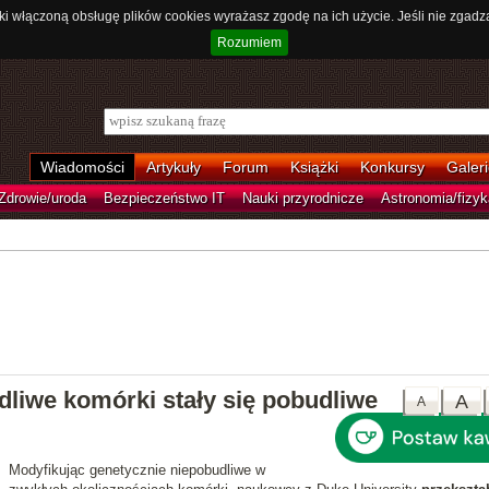
ki włączoną obsługę plików cookies wyrażasz zgodę na ich użycie. Jeśli nie zgadz
Rozumiem
Wiadomości
Artykuły
Forum
Książki
Konkursy
Galeri
Zdrowie/uroda
Bezpieczeństwo IT
Nauki przyrodnicze
Astronomia/fizyk
dliwe komórki stały się pobudliwe
A
A
Modyfikując genetycznie niepobudliwe w