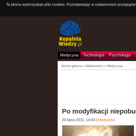
Ta strona wykorzystuje pliki cookies. Pozostawiając w ustawieniach przeglądar
Medycyna
Technologia
Psychologia
Strona główna
>
Wiadomości
>
Medycyna
Po modyfikacji niepobu
20 lipca 2011, 14:03
|
Medycyna