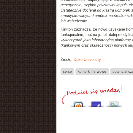
genetycznie, szybko powstawał impuls ele
Ostatecznie docierał do klastra komórek 
zmodyfikowanych komórek na środku szla
ich wzbudzenie
.
Kirkton zaznacza, że nowo uzyskane komó
funkcjonalnie, można je też dalej modyfi
wykorzystać jako laboratoryjną platformę
tkankowym oraz skuteczności nowych lekó
Źródło:
Duke University
serce
komórki nerwowe
potencjał c