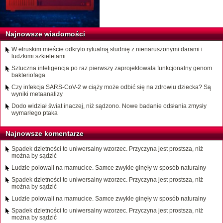
Najnowsze wiadomości
W etruskim mieście odkryto rytualną studnię z nienaruszonymi darami i
ludzkimi szkieletami
Sztuczna inteligencja po raz pierwszy zaprojektowała funkcjonalny genom
bakteriofaga
Czy infekcja SARS-CoV-2 w ciąży może odbić się na zdrowiu dziecka? Są
wyniki metaanalizy
Dodo widział świat inaczej, niż sądzono. Nowe badanie odsłania zmysły
wymarłego ptaka
Najnowsze komentarze
Spadek dzietności to uniwersalny wzorzec. Przyczyna jest prostsza, niż
można by sądzić
Ludzie polowali na mamucice. Samce zwykle ginęły w sposób naturalny
Spadek dzietności to uniwersalny wzorzec. Przyczyna jest prostsza, niż
można by sądzić
Ludzie polowali na mamucice. Samce zwykle ginęły w sposób naturalny
Spadek dzietności to uniwersalny wzorzec. Przyczyna jest prostsza, niż
można by sądzić