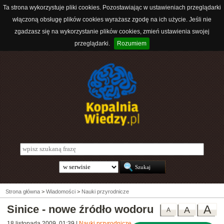
Ta strona wykorzystuje pliki cookies. Pozostawiając w ustawieniach przeglądarki
włączoną obsługę plików cookies wyrażasz zgodę na ich użycie. Jeśli nie
zgadzasz się na wykorzystanie plików cookies, zmień ustawienia swojej
przeglądarki.
Rozumiem
Strona główna
>
Wiadomości
>
Nauki przyrodnicze
Sinice - nowe źródło wodoru
A
A
A
18 listopada 2009, 01:39
|
Nauki przyrodnicze