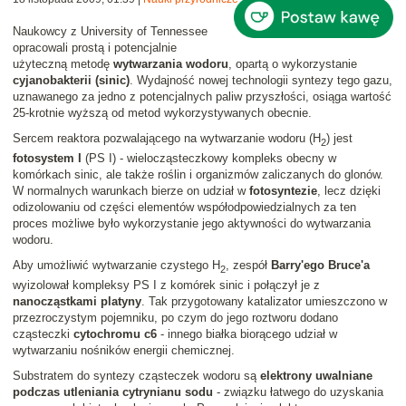
Naukowcy z University of Tennessee
opracowali prostą i potencjalnie
użyteczną metodę
wytwarzania wodoru
, opartą o wykorzystanie
cyjanobakterii (sinic)
. Wydajność nowej technologii syntezy tego gazu,
uznawanego za jedno z potencjalnych paliw przyszłości, osiąga wartość
25-krotnie wyższą od metod wykorzystywanych obecnie.
Sercem reaktora pozwalającego na wytwarzanie wodoru (H
) jest
2
fotosystem I
(PS I) - wielocząsteczkowy kompleks obecny w
komórkach sinic, ale także roślin i organizmów zaliczanych do glonów.
W normalnych warunkach bierze on udział w
fotosyntezie
, lecz dzięki
odizolowaniu od części elementów współodpowiedzialnych za ten
proces możliwe było wykorzystanie jego aktywności do wytwarzania
wodoru.
Aby umożliwić wytwarzanie czystego H
, zespół
Barry'ego Bruce'a
2
wyizolował kompleksy PS I z komórek sinic i połączył je z
nanocząstkami platyny
. Tak przygotowany katalizator umieszczono w
przezroczystym pojemniku, po czym do jego roztworu dodano
cząsteczki
cytochromu c6
- innego białka biorącego udział w
wytwarzaniu nośników energii chemicznej.
Substratem do syntezy cząsteczek wodoru są
elektrony uwalniane
podczas utleniania cytrynianu sodu
- związku łatwego do uzyskania