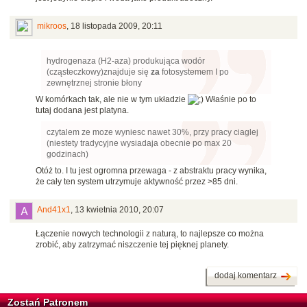
mikroos
,
18 listopada 2009, 20:11
hydrogenaza (H2-aza) produkująca wodór
(cząsteczkowy)znajduje się
za
fotosystemem I po
zewnętrznej stronie błony
W komórkach tak, ale nie w tym układzie
Właśnie po to
tutaj dodana jest platyna.
czytalem ze moze wyniesc nawet 30%, przy pracy ciaglej
(niestety tradycyjne wysiadaja obecnie po max 20
godzinach)
Otóż to. I tu jest ogromna przewaga - z abstraktu pracy wynika,
że cały ten system utrzymuje aktywność przez >85 dni.
And41x1
,
13 kwietnia 2010, 20:07
Łączenie nowych technologii z naturą, to najlepsze co można
zrobić, aby zatrzymać niszczenie tej pięknej planety.
dodaj komentarz
Zostań Patronem