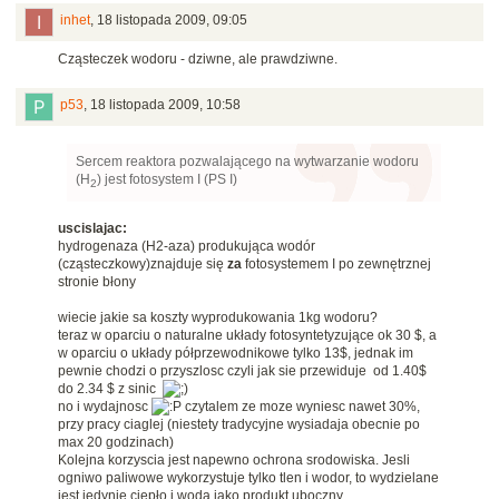
inhet
,
18 listopada 2009, 09:05
Cząsteczek wodoru - dziwne, ale prawdziwne.
p53
,
18 listopada 2009, 10:58
Sercem reaktora pozwalającego na wytwarzanie wodoru
(H
) jest fotosystem I (PS I)
2
uscislajac:
hydrogenaza (H2-aza) produkująca wodór
(cząsteczkowy)znajduje się
za
fotosystemem I po zewnętrznej
stronie błony
wiecie jakie sa koszty wyprodukowania 1kg wodoru?
teraz w oparciu o naturalne układy fotosyntetyzujące ok 30 $, a
w oparciu o układy półprzewodnikowe tylko 13$, jednak im
pewnie chodzi o przyszlosc czyli jak sie przewiduje od 1.40$
do 2.34 $ z sinic
no i wydajnosc
czytalem ze moze wyniesc nawet 30%,
przy pracy ciaglej (niestety tradycyjne wysiadaja obecnie po
max 20 godzinach)
Kolejna korzyscia jest napewno ochrona srodowiska. Jesli
ogniwo paliwowe wykorzystuje tylko tlen i wodor, to wydzielane
jest jedynie ciepło i woda jako produkt uboczny.