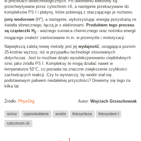
w procesach biotechnologicznych. Po uwolnieniu elektrony są
przechwytywane przez cytochrom c6, a następnie przekazywane do
kompleksów PS I i platyny, które pobierają z otaczającego je roztworu
+
jony wodorowe
(H
), a następnie, wykorzystując energię pozyskaną ze
światła słonecznego, łączą je z elektronami.
Produktem tego procesu
są cząsteczki H
- ważnego surowca chemicznego oraz nośnika energii
2
mogącego znaleźć zastosowanie m.in. w przemyśle i motoryzacji.
Największą zaletą nowej metody jest jej
wydajność
, osiągająca poziom
25-krotnie wyższy, niż w przypadku technologii stosowanych
dotychczas. Jest to możliwe dzięki wyselekcjonowaniu ciepłolubnych
sinic jako źródła PS I. Kompleksy te mogą działać nawet w
temperaturze 55°C, co pozwala na znaczne zwiększenie szybkości
zachodzących reakcji. Czy to wystarczy, by wodór stał się
podstawowym paliwem niedalekiej przyszłości? Dowiemy się tego za
kilka lat.
Źródło:
PhysOrg
Autor:
Wojciech Grzeszkowiak
sinice
cyjanobakterie
wodór
fotosynteza
fotosystem I
cytochrom c6