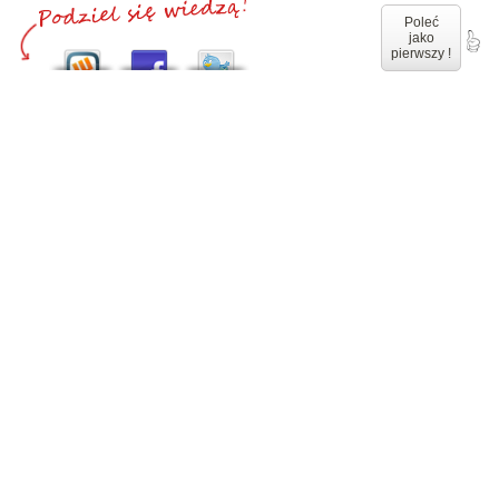
Poleć
jako
pierwszy !