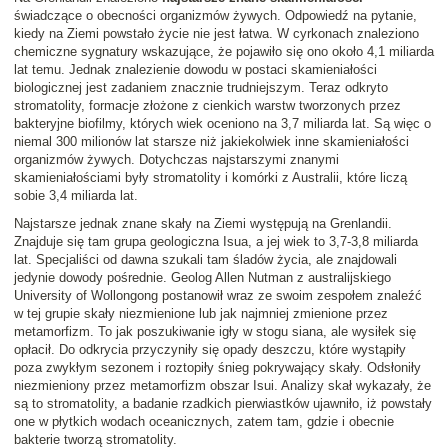
świadczące o obecności organizmów żywych. Odpowiedź na pytanie,
kiedy na Ziemi powstało życie nie jest łatwa. W cyrkonach znaleziono
chemiczne sygnatury wskazujące, że pojawiło się ono około 4,1 miliarda
lat temu. Jednak znalezienie dowodu w postaci skamieniałości
biologicznej jest zadaniem znacznie trudniejszym. Teraz odkryto
stromatolity, formacje złożone z cienkich warstw tworzonych przez
bakteryjne biofilmy, których wiek oceniono na 3,7 miliarda lat. Są więc o
niemal 300 milionów lat starsze niż jakiekolwiek inne skamieniałości
organizmów żywych. Dotychczas najstarszymi znanymi
skamieniałościami były stromatolity i komórki z Australii, które liczą
sobie 3,4 miliarda lat.
Najstarsze jednak znane skały na Ziemi występują na Grenlandii.
Znajduje się tam grupa geologiczna Isua, a jej wiek to 3,7-3,8 miliarda
lat. Specjaliści od dawna szukali tam śladów życia, ale znajdowali
jedynie dowody pośrednie. Geolog Allen Nutman z australijskiego
University of Wollongong postanowił wraz ze swoim zespołem znaleźć
w tej grupie skały niezmienione lub jak najmniej zmienione przez
metamorfizm. To jak poszukiwanie igły w stogu siana, ale wysiłek się
opłacił. Do odkrycia przyczyniły się opady deszczu, które wystąpiły
poza zwykłym sezonem i roztopiły śnieg pokrywający skały. Odsłoniły
niezmieniony przez metamorfizm obszar Isui. Analizy skał wykazały, że
są to stromatolity, a badanie rzadkich pierwiastków ujawniło, iż powstały
one w płytkich wodach oceanicznych, zatem tam, gdzie i obecnie
bakterie tworzą stromatolity.