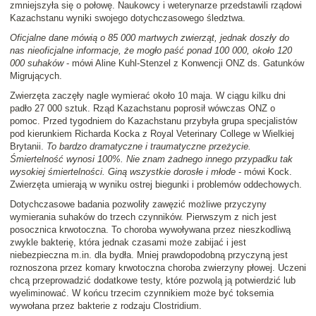
zmniejszyła się o połowę. Naukowcy i weterynarze przedstawili rządowi
Kazachstanu wyniki swojego dotychczasowego śledztwa.
Oficjalne dane mówią o 85 000 martwych zwierząt, jednak doszły do
nas nieoficjalne informacje, że mogło paść ponad 100 000, około 120
000 suhaków
- mówi Aline Kuhl-Stenzel z Konwencji ONZ ds. Gatunków
Migrujących.
Zwierzęta zaczęły nagle wymierać około 10 maja. W ciągu kilku dni
padło 27 000 sztuk. Rząd Kazachstanu poprosił wówczas ONZ o
pomoc. Przed tygodniem do Kazachstanu przybyła grupa specjalistów
pod kierunkiem Richarda Kocka z Royal Veterinary College w Wielkiej
Brytanii.
To bardzo dramatyczne i traumatyczne przeżycie.
Śmiertelność wynosi 100%. Nie znam żadnego innego przypadku tak
wysokiej śmiertelności. Giną wszystkie dorosłe i młode
- mówi Kock.
Zwierzęta umierają w wyniku ostrej biegunki i problemów oddechowych.
Dotychczasowe badania pozwoliły zawęzić możliwe przyczyny
wymierania suhaków do trzech czynników. Pierwszym z nich jest
posocznica krwotoczna. To choroba wywoływana przez nieszkodliwą
zwykle bakterię, która jednak czasami może zabijać i jest
niebezpieczna m.in. dla bydła. Mniej prawdopodobną przyczyną jest
roznoszona przez komary krwotoczna choroba zwierzyny płowej. Uczeni
chcą przeprowadzić dodatkowe testy, które pozwolą ją potwierdzić lub
wyeliminować. W końcu trzecim czynnikiem może być toksemia
wywołana przez bakterie z rodzaju Clostridium.