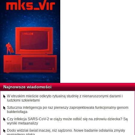
Najnowsze wiadomości
W etruskim mieście odkryto rytualną studnię z nienaruszonymi darami i
ludzkimi szkieletami
Sztuczna inteligencja po raz pierwszy zaprojektowała funkcjonalny genom
bakteriofaga
Czy infekcja SARS-CoV-2 w ciąży może odbić się na zdrowiu dziecka? Są
wyniki metaanalizy
Dodo widział świat inaczej, niż sądzono. Nowe badanie odsłania zmysły
wymarłego ptaka