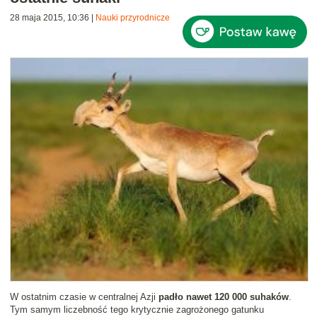
28 maja 2015, 10:36
|
Nauki przyrodnicze
W ostatnim czasie w centralnej Azji
padło nawet 120 000 suhaków
.
Tym samym liczebność tego krytycznie zagrożonego gatunku