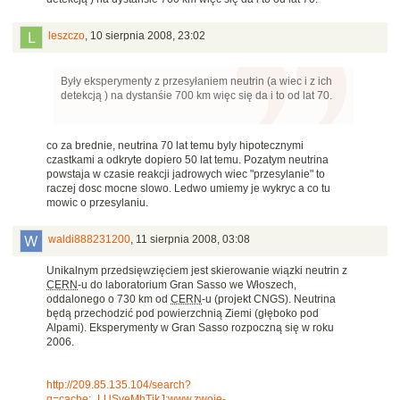
leszczo
,
10 sierpnia 2008, 23:02
Były eksperymenty z przesyłaniem neutrin (a wiec i z ich
detekcją ) na dystanśie 700 km więc się da i to od lat 70.
co za brednie, neutrina 70 lat temu byly hipotecznymi
czastkami a odkryte dopiero 50 lat temu. Pozatym neutrina
powstaja w czasie reakcji jadrowych wiec "przesylanie" to
raczej dosc mocne slowo. Ledwo umiemy je wykryc a co tu
mowic o przesylaniu.
waldi888231200
,
11 sierpnia 2008, 03:08
Unikalnym przedsięwzięciem jest skierowanie wiązki neutrin z
CERN
-u do laboratorium Gran Sasso we Włoszech,
oddalonego o 730 km od
CERN
-u (projekt CNGS). Neutrina
będą przechodzić pod powierzchnią Ziemi (głęboko pod
Alpami). Eksperymenty w Gran Sasso rozpoczną się w roku
2006.
http://209.85.135.104/search?
q=cache:_LUSveMhTikJ:www.zwoje-