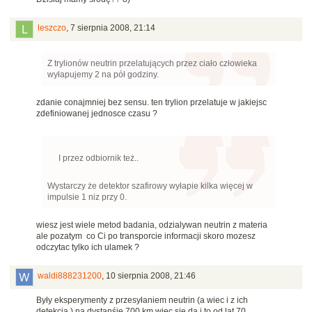
leszczo
,
7 sierpnia 2008, 21:14
Z trylionów neutrin przelatujących przez ciało człowieka
wyłapujemy 2 na pół godziny.
zdanie conajmniej bez sensu. ten trylion przelatuje w jakiejsc
zdefiniowanej jednosce czasu ?
I przez odbiornik też..
Wystarczy że detektor szafirowy wyłapie kilka więcej w
impulsie 1 niz przy 0.
wiesz jest wiele metod badania, odzialywan neutrin z materia
ale pozatym co Ci po transporcie informacji skoro mozesz
odczytac tylko ich ulamek ?
waldi888231200
,
10 sierpnia 2008, 21:46
Były eksperymenty z przesyłaniem neutrin (a wiec i z ich
detekcją ) na dystanśie 700 km więc się da i to od lat 70.