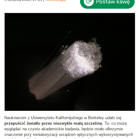
Naukowcom z Uniwersytetu Kalifornijskiego w Berkeley udało się
przepuścić światło przez niezwykle małą szczelinę
. To, co może
wyglądać na czysto akademickie badania, będzie miało olbrzymie
znaczenie przy miniaturyzacji urządzeń optycznych wykorzystywanych