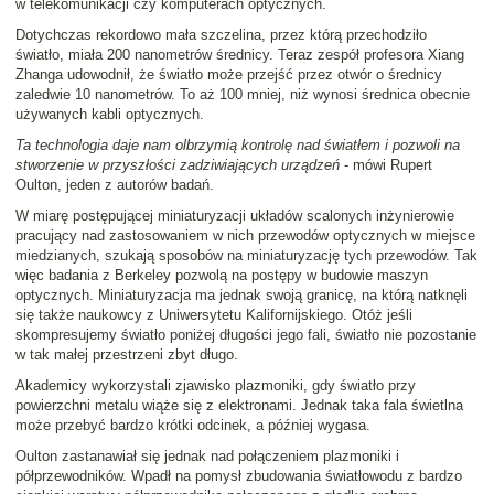
w telekomunikacji czy komputerach optycznych.
Dotychczas rekordowo mała szczelina, przez którą przechodziło
światło, miała 200 nanometrów średnicy. Teraz zespół profesora Xiang
Zhanga udowodnił, że światło może przejść przez otwór o średnicy
zaledwie 10 nanometrów. To aż 100 mniej, niż wynosi średnica obecnie
używanych kabli optycznych.
Ta technologia daje nam olbrzymią kontrolę nad światłem i pozwoli na
stworzenie w przyszłości zadziwiających urządzeń
- mówi Rupert
Oulton, jeden z autorów badań.
W miarę postępującej miniaturyzacji układów scalonych inżynierowie
pracujący nad zastosowaniem w nich przewodów optycznych w miejsce
miedzianych, szukają sposobów na miniaturyzację tych przewodów. Tak
więc badania z Berkeley pozwolą na postępy w budowie maszyn
optycznych. Miniaturyzacja ma jednak swoją granicę, na którą natknęli
się także naukowcy z Uniwersytetu Kalifornijskiego. Otóż jeśli
skompresujemy światło poniżej długości jego fali, światło nie pozostanie
w tak małej przestrzeni zbyt długo.
Akademicy wykorzystali zjawisko plazmoniki, gdy światło przy
powierzchni metalu wiąże się z elektronami. Jednak taka fala świetlna
może przebyć bardzo krótki odcinek, a później wygasa.
Oulton zastanawiał się jednak nad połączeniem plazmoniki i
półprzewodników. Wpadł na pomysł zbudowania światłowodu z bardzo