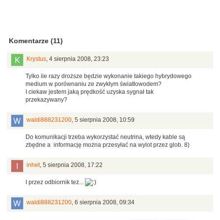
Komentarze (11)
Krystus
,
4 sierpnia 2008, 23:23
Tylko ile razy droższe będzie wykonanie takiego hybrydowego
medium w porównaniu ze zwykłym światłowodem?
I ciekaw jestem jaką prędkość uzyska sygnał tak
przekazywany?
waldi888231200
,
5 sierpnia 2008, 10:59
Do komunikacji trzeba wykorzystać neutrina, wtedy kable są
zbędne a informację można przesyłać na wylot przez glob. 8)
inhet
,
5 sierpnia 2008, 17:22
I przez odbiornik też...
waldi888231200
,
6 sierpnia 2008, 09:34