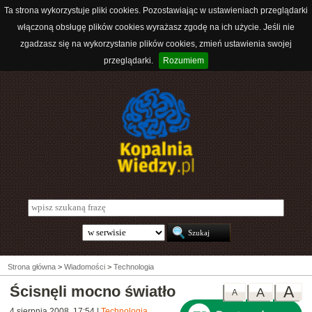
Ta strona wykorzystuje pliki cookies. Pozostawiając w ustawieniach przeglądarki
włączoną obsługę plików cookies wyrażasz zgodę na ich użycie. Jeśli nie
zgadzasz się na wykorzystanie plików cookies, zmień ustawienia swojej
przeglądarki.
Rozumiem
Strona główna
>
Wiadomości
>
Technologia
Ścisnęli mocno światło
A
A
A
4 sierpnia 2008, 17:54
|
Technologia