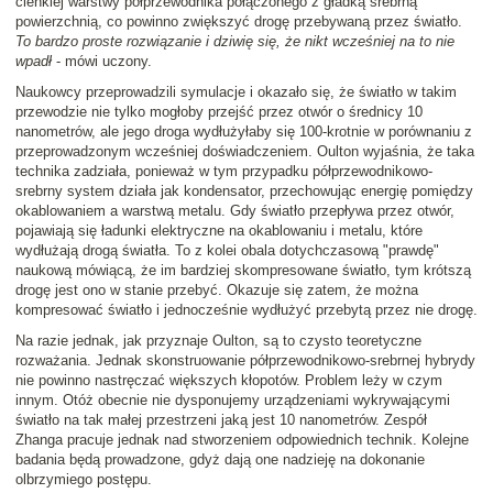
cienkiej warstwy półprzewodnika połączonego z gładką srebrną
powierzchnią, co powinno zwiększyć drogę przebywaną przez światło.
To bardzo proste rozwiązanie i dziwię się, że nikt wcześniej na to nie
wpadł
- mówi uczony.
Naukowcy przeprowadzili symulacje i okazało się, że światło w takim
przewodzie nie tylko mogłoby przejść przez otwór o średnicy 10
nanometrów, ale jego droga wydłużyłaby się 100-krotnie w porównaniu z
przeprowadzonym wcześniej doświadczeniem. Oulton wyjaśnia, że taka
technika zadziała, ponieważ w tym przypadku półprzewodnikowo-
srebrny system działa jak kondensator, przechowując energię pomiędzy
okablowaniem a warstwą metalu. Gdy światło przepływa przez otwór,
pojawiają się ładunki elektryczne na okablowaniu i metalu, które
wydłużają drogą światła. To z kolei obala dotychczasową "prawdę"
naukową mówiącą, że im bardziej skompresowane światło, tym krótszą
drogę jest ono w stanie przebyć. Okazuje się zatem, że można
kompresować światło i jednocześnie wydłużyć przebytą przez nie drogę.
Na razie jednak, jak przyznaje Oulton, są to czysto teoretyczne
rozważania. Jednak skonstruowanie półprzewodnikowo-srebrnej hybrydy
nie powinno nastręczać większych kłopotów. Problem leży w czym
innym. Otóż obecnie nie dysponujemy urządzeniami wykrywającymi
światło na tak małej przestrzeni jaką jest 10 nanometrów. Zespół
Zhanga pracuje jednak nad stworzeniem odpowiednich technik. Kolejne
badania będą prowadzone, gdyż dają one nadzieję na dokonanie
olbrzymiego postępu.