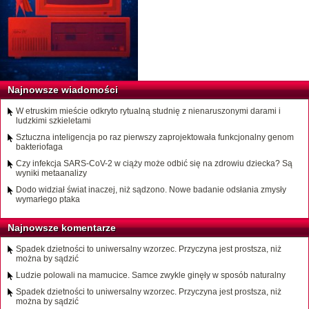
Najnowsze wiadomości
W etruskim mieście odkryto rytualną studnię z nienaruszonymi darami i
ludzkimi szkieletami
Sztuczna inteligencja po raz pierwszy zaprojektowała funkcjonalny genom
bakteriofaga
Czy infekcja SARS-CoV-2 w ciąży może odbić się na zdrowiu dziecka? Są
wyniki metaanalizy
Dodo widział świat inaczej, niż sądzono. Nowe badanie odsłania zmysły
wymarłego ptaka
Najnowsze komentarze
Spadek dzietności to uniwersalny wzorzec. Przyczyna jest prostsza, niż
można by sądzić
Ludzie polowali na mamucice. Samce zwykle ginęły w sposób naturalny
Spadek dzietności to uniwersalny wzorzec. Przyczyna jest prostsza, niż
można by sądzić