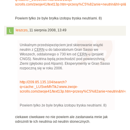
scrolls.com/zwoje41/text13p.htm+przesy%C5%82anie+neutrin&hl=pl&ct
Powiem tylko że byle bryłka izotopu tryska neutriami. 8)
leszczo
,
11 sierpnia 2008, 13:49
Unikalnym przedsięwzięciem jest skierowanie wiązki
neutrin z
CERN
-u do laboratorium Gran Sasso we
Włoszech, oddalonego o 730 km od
CERN
-u (projekt
CNGS). Neutrina będą przechodzić pod powierzchnią
Ziemi (głęboko pod Alpami). Eksperymenty w Gran Sasso
rozpoczną się w roku 2006.
http://209.85.135.104/search?
q=cache:_LUSveMhTikJ:www.zwoje-
scrolls.com/zwoje41/text13p.htm+przesy%C5%82anie+neutrin&hl=pl
Powiem tylko że byle bryłka izotopu tryska neutriami. 8)
ciekawe ciwekawe no nie powiem ale zastanawia mnie jak
odroznili te ich neutrina od neutrin slonecznych.