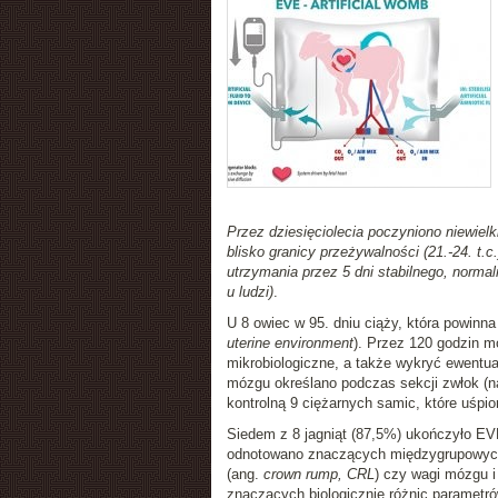
Przez dziesięciolecia poczyniono niewielk
blisko granicy przeżywalności (21.-24. t
utrzymania przez 5 dni stabilnego, normal
u ludzi)
.
U 8 owiec w 95. dniu ciąży, która powinna
uterine environment
). Przez 120 godzin m
mikrobiologiczne, a także wykryć ewentual
mózgu określano podczas sekcji zwłok (na
kontrolną 9 ciężarnych samic, które uśpio
Siedem z 8 jagniąt (87,5%) ukończyło EV
odnotowano znaczących międzygrupowych 
(ang.
crown rump, CRL
) czy wagi mózgu i
znaczących biologicznie różnic parametr