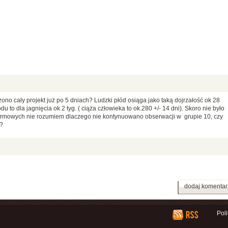
ono cały projekt już po 5 dniach? Ludzki płód osiąga jako taką dojrzałość ok 28
odu to dla jagnięcia ok 2 tyg. ( ciąża człowieka to ok.280 +/- 14 dni). Skoro nie było
mowych nie rozumiem dlaczego nie kontynuowano obserwacji w grupie 10, czy
?
dodaj komentar
Pol