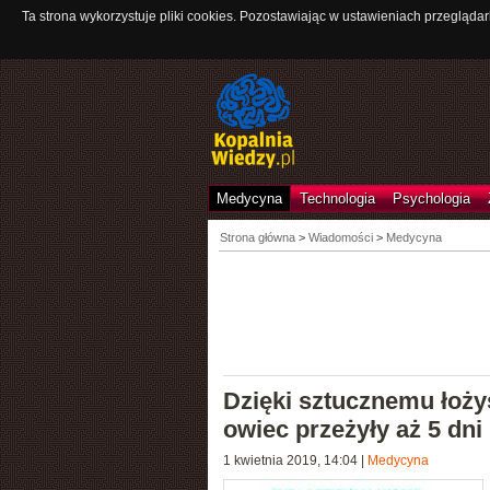
Ta strona wykorzystuje pliki cookies. Pozostawiając w ustawieniach przeglądar
Medycyna
Technologia
Psychologia
Strona główna
>
Wiadomości
>
Medycyna
Dzięki sztucznemu łożys
owiec przeżyły aż 5 dni
1 kwietnia 2019, 14:04
|
Medycyna