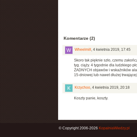
Komentarze (2)
Wheelmill
,
4 kwietnia 2019, 17:45
Skoro tak pięknie szło, czemu zakończ
tyg. ciąży. 4 tygodnie dla ludzkiego pł
ŻADNYCH objawów i wskaźników alar
15-dniowej lub nawet dłużej trwającej
Krzychoo
,
4 kwietnia 2019, 20:18
Koszty panie, koszty.
© Copyright 2006-2026
KopalniaWiedzy.pl