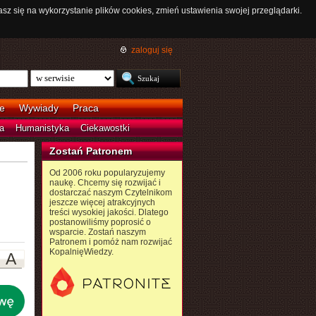
asz się na wykorzystanie plików cookies, zmień ustawienia swojej przeglądarki.
zaloguj się
e
Wywiady
Praca
a
Humanistyka
Ciekawostki
Zostań Patronem
Od 2006 roku popularyzujemy
naukę. Chcemy się rozwijać i
dostarczać naszym Czytelnikom
jeszcze więcej atrakcyjnych
treści wysokiej jakości. Dlatego
postanowiliśmy poprosić o
wsparcie. Zostań naszym
Patronem i pomóż nam rozwijać
KopalnięWiedzy.
A