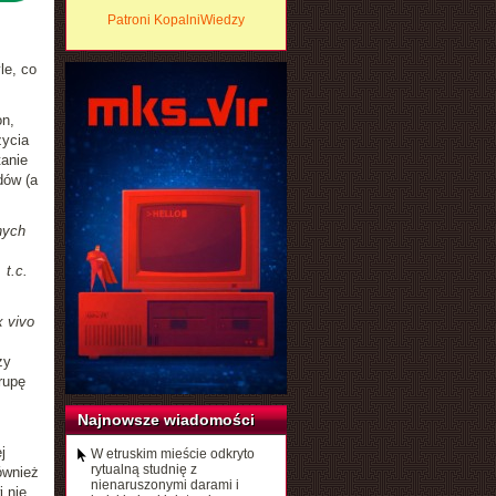
Patroni KopalniWiedzy
le, co
on,
ycia
anie
dów (a
nych
 t.c.
x vivo
zy
rupę
Najnowsze wiadomości
j
W etruskim mieście odkryto
rytualną studnię z
ównież
nienaruszonymi darami i
 nie