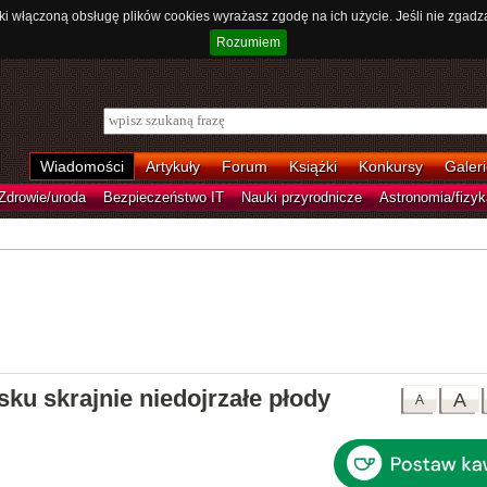
ki włączoną obsługę plików cookies wyrażasz zgodę na ich użycie. Jeśli nie zgadz
Rozumiem
Wiadomości
Artykuły
Forum
Książki
Konkursy
Galeri
Zdrowie/uroda
Bezpieczeństwo IT
Nauki przyrodnicze
Astronomia/fizyk
ku skrajnie niedojrzałe płody
A
A