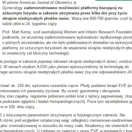
W piśmie
American Journal of Obstetrics &
Gynecology
zademonstrowano możliwości platformy bazującej na
sztucznym łożysku w zakresie utrzymania przez kilka dni przy życiu
skrajnie niedojrzałych płodów owiec
. Ważą one 600-700 gramów, czyli ty
ludzki płód w 24. tygodniu ciąży.
Prof. Matt Kemp, szef australijskiej Women and Infants Research Foundati
podkreśla, że wcześniej zademonstrowano wykonalność wydłużonego przeż
u późnych wcześniaków, ale nie było publikowanych dowodów na wykorzyst
platformy ze sztucznym łożyskiem do wspierania skrajnie niedojrzałych pło
to ostateczny cel kliniczny technologii).
ie postępy w zakresie poprawy rokowań skrajnie niedojrzałych dzieci, urodzo
.c.). W ramach studium AJOG jako pierwsi wykorzystaliśmy tę technologię do
nego wzrostu skrajnie niedojrzałych płodów owiec (są one odpowiednikiem 24.
 trwać ok. 150 dni, wykonano cesarskie cięcie. Płody poddano terapii EVE (
e
onitorowano ich parametry życiowe. By ocenić gazometrię i obciążenie
ny stan zapalny, regularnie pobierano próbki krwi z tętnicy pępowinowej. Ura
 podstawie oględzin i badań histopatologicznych). Poza tym wyodrębniono g
no w 100. dniu ciąży.
E z kluczowymi parametrami utrzymanymi w fizjologicznym zakresie. Nie
różnic pod względem ostatecznej wagi, odległości ciemieniowo-siedzeniowe
 płuc znormalizowanej w stosunku do masy ciała. Akademicy nie stwierdzili r
ów hematologicznych. U żadnego ze zwierząt z grupy EVE w posiewach z krwi