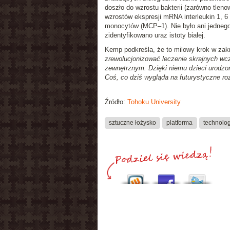
doszło do wzrostu bakterii (zarówno tlen
wzrostów ekspresji mRNA interleukin 1, 6
monocytów (MCP–1). Nie było ani jednego
zidentyfikowano uraz istoty białej.
Kemp podkreśla, że to milowy krok w zakr
zrewolucjonizować leczenie skrajnych w
zewnętrznym. Dzięki niemu dzieci urodzon
Coś, co dziś wygląda na futurystyczne ro
Źródło:
Tohoku University
sztuczne łożysko
platforma
technolo