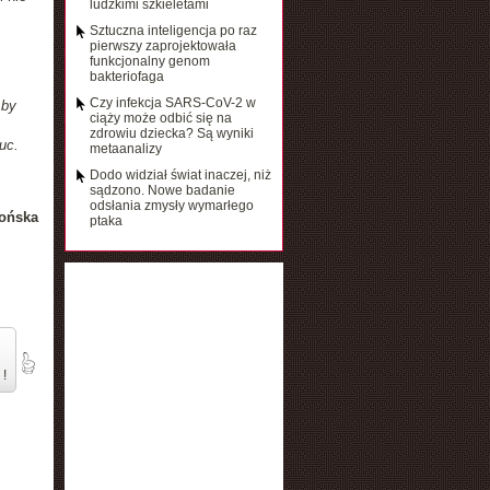
ludzkimi szkieletami
Sztuczna inteligencja po raz
pierwszy zaprojektowała
funkcjonalny genom
bakteriofaga
Czy infekcja SARS-CoV-2 w
 by
ciąży może odbić się na
zdrowiu dziecka? Są wyniki
uc.
metaanalizy
Dodo widział świat inaczej, niż
sądzono. Nowe badanie
odsłania zmysły wymarłego
ońska
ptaka
 !