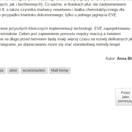
owych, jak i beztlenowych). Co ważne, w tkankach płuc nie zaobserwowano
 i 8, a także czynnika martwicy nowotworu i białka chemotaktycznego dla
 przypadku krwotoku dokomorowego; tylko u jednego jagnięcia EVE
esie przyszłych klinicznych implementacji technologii.
EVE zaprojektowano,
cześniaków. Celem jest zapewnienie pomostu między macicą a światem
e na długo przed terminem będą miały więcej czasu na rozwój delikatnych pł
związanie, po dopracowaniu może się stać standardową metodą terapii
.
Autor:
Anna Bł
gia
płód
wcześniactwo
Matt Kemp
Poleć
jako
pierwszy