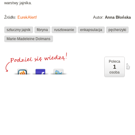
warstwy jajnika.
Źródło:
EurekAlert!
Autor:
Anna Błońska
sztuczny jajnik
fibryna
rusztowanie
enkapsulacja
pęcherzyki
Marie-Madeleine Dolmans
Poleca
1
osoba