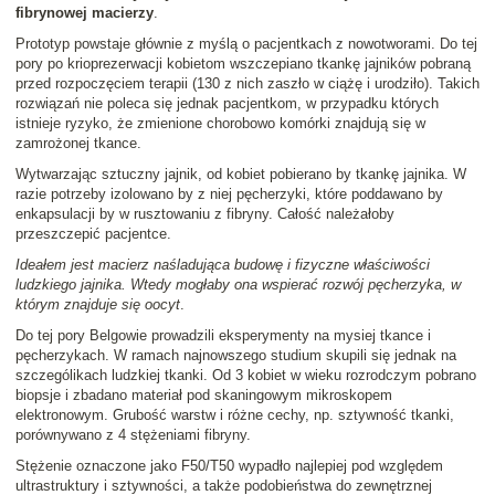
fibrynowej macierzy
.
Prototyp powstaje głównie z myślą o pacjentkach z nowotworami. Do tej
pory po krioprezerwacji kobietom wszczepiano tkankę jajników pobraną
przed rozpoczęciem terapii (130 z nich zaszło w ciążę i urodziło). Takich
rozwiązań nie poleca się jednak pacjentkom, w przypadku których
istnieje ryzyko, że zmienione chorobowo komórki znajdują się w
zamrożonej tkance.
Wytwarzając sztuczny jajnik, od kobiet pobierano by tkankę jajnika. W
razie potrzeby izolowano by z niej pęcherzyki, które poddawano by
enkapsulacji by w rusztowaniu z fibryny. Całość należałoby
przeszczepić pacjentce.
Ideałem jest macierz naśladująca budowę i fizyczne właściwości
ludzkiego jajnika. Wtedy mogłaby ona wspierać rozwój pęcherzyka, w
którym znajduje się oocyt
.
Do tej pory Belgowie prowadzili eksperymenty na mysiej tkance i
pęcherzykach. W ramach najnowszego studium skupili się jednak na
szczególikach ludzkiej tkanki. Od 3 kobiet w wieku rozrodczym pobrano
biopsje i zbadano materiał pod skaningowym mikroskopem
elektronowym. Grubość warstw i różne cechy, np. sztywność tkanki,
porównywano z 4 stężeniami fibryny.
Stężenie oznaczone jako F50/T50 wypadło najlepiej pod względem
ultrastruktury i sztywności, a także podobieństwa do zewnętrznej