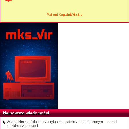
Patroni KopalniWiedzy
Najnowsze wiadomości
W etruskim mieście odkryto rytualną studnię z nienaruszonymi darami i
ludzkimi szkieletami