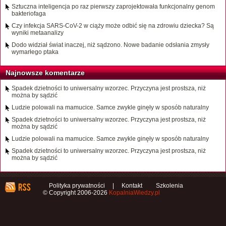
Sztuczna inteligencja po raz pierwszy zaprojektowała funkcjonalny genom
bakteriofaga
Czy infekcja SARS-CoV-2 w ciąży może odbić się na zdrowiu dziecka? Są
wyniki metaanalizy
Dodo widział świat inaczej, niż sądzono. Nowe badanie odsłania zmysły
wymarłego ptaka
Najnowsze komentarze
Spadek dzietności to uniwersalny wzorzec. Przyczyna jest prostsza, niż
można by sądzić
Ludzie polowali na mamucice. Samce zwykle ginęły w sposób naturalny
Spadek dzietności to uniwersalny wzorzec. Przyczyna jest prostsza, niż
można by sądzić
Ludzie polowali na mamucice. Samce zwykle ginęły w sposób naturalny
Spadek dzietności to uniwersalny wzorzec. Przyczyna jest prostsza, niż
można by sądzić
Polityka prywatności
|
Kontakt
Szkolenia
© Copyright 2006-2026
KopalniaWiedzy.pl