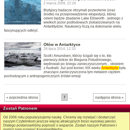
2 marca 2009, 22:26
Brytyjscy badacze otrzymali pozwolenie (oraz
środki) na przeprowadzenie ekspedycji, której
celem będzie zbadanie Lake Ellsworth - jednego z
wielkich jezior podlodowych zlokalizowanych na
Antarktydzie. Naukowcy liczą na dokonanie wielu
fascynujących odkryć.
Ołów w Antarktyce
28 lipca 2014, 12:33
Scott i Amundsen, którzy ścigali się o to, kto
pierwszy dotrze do Bieguna Południowego,
wędrowali po śniegu zanieczyszczonym... ołowiem
z Australii. Już pod koniec XIX wieku
Antarktyda
była
znacząco zanieczyszczona tym metalem ciężkim
pochodzącym z antropogenicznych źródeł emisji.
7
…
« poprzednia strona
następna strona »
Zostań Patronem
Od 2006 roku popularyzujemy naukę. Chcemy się rozwijać i dostarczać
naszym Czytelnikom jeszcze więcej atrakcyjnych treści wysokiej jakości.
Dlatego postanowiliśmy poprosić o wsparcie. Zostań naszym Patronem i
pomóż nam rozwijać KopalnięWiedzy.