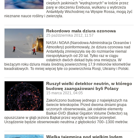
ciepłych jaskiniach "wydrążonych" w lodzie przez
parę w otoczeniu Erebusa, wulkanu u wybrzeża
Antarktydy Wschodniej na Wyspie Rossa, mogą żyć
nieznane nauce rośliny i zwierzęta.
Rekordowo mała dziura ozonowa
25 października 2012, 11:57
NASA i NOAA (Narodowa Administracja Oceanów i
Atmosfery) poinformowały, że dziura ozonowa nad
Antarktydą zmniejszyła się do rozmiarów niemal
niespotykanych od 20 lat. Tylko raz w ciągu
ostatnich dwóch dekad była ona mniejsza. W
bieżącym roku dziura miała średnią powierzchnię 17,9 milionów kilometrów
kwadratowych. To mniej więcej tyle co powierzchnia Rosji, Ukrainy i Polski.
Ruszył wielki detektor neutrin, w którego
budowę zaangażowani byli Polacy
15 marca 2021, 04:05
Zakończono budowę jednego z największych na
świecie teleskopów. Przed dwoma dniami grupa
uczonych obserwowała, jak ostatnie elementy
Baikal-GVD (Baikal Gigaton Volume Detector) są
opuszczane w głąb jeziora Bajkał przez wycięty w lodzie przerębel.
Urządzenie będzie obserwowało neutrina z głębokości 700–1300 metrów.
Wielka tajemnica pod wielkim lodem