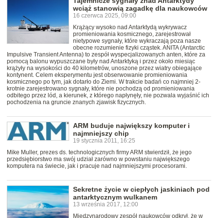
Tajemnicze sygnały znad Antarktydy
wciąż stanowią zagadkę dla naukowców
16 czerwca 2025, 09:00
Krążący wysoko nad Antarktydą wykrywacz
promieniowania kosmicznego, zarejestrował
nietypowe sygnały, które wykraczają poza nasze
obecne rozumienie fizyki cząstek. ANITA (Antarctic
Impulsive Transient Antenna) to zespół wyspecjalizowanych anten, które za
pomocą balonu wypuszczane były nad Antarktyką i przez około miesiąc
krążyły na wysokości do 40 kilometrów, unoszone przez wiatry obiegające
kontynent. Celem eksperymentu jest obserwowanie promieniowania
kosmicznego po tym, jak dotarło do Ziemi. W trakcie badań co najmniej 2-
krotnie zarejestrowano sygnały, które nie pochodzą od promieniowania
odbitego przez lód, a kierunek, z którego napłynęły, nie pozwala wyjaśnić ich
pochodzenia na gruncie znanych zjawisk fizycznych.
ARM buduje największy komputer i
najmniejszy chip
19 stycznia 2011, 16:25
Mike Muller, prezes ds. technologicznych firmy ARM stwierdził, że jego
przedsiębiorstwo ma swój udział zarówno w powstaniu największego
komputera na świecie, jak i pracuje nad najmniejszymi procesorami.
Sekretne życie w ciepłych jaskiniach pod
antarktycznym wulkanem
13 września 2017, 12:00
Międzynarodowy zespół naukowców odkrył, że w