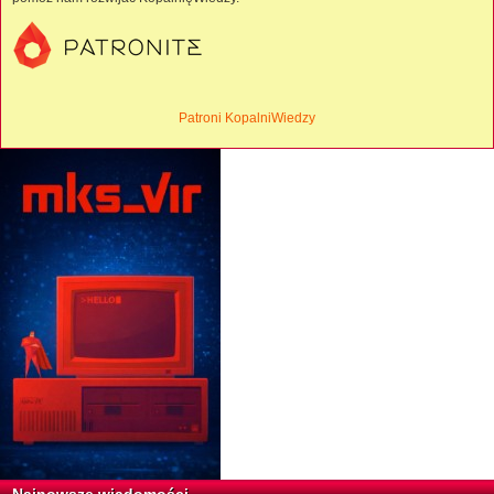
Patroni KopalniWiedzy