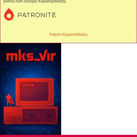
pomóż nam rozwijać KopalnięWiedzy.
Patroni KopalniWiedzy