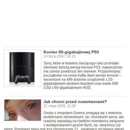
Koniec 60-gigabajtowej PS3
14 lipca 2007, 10:15
Sony, które w kwietniu bieżącego roku przestało
oferować tańszą wersję konsoli PS3, najwyraźniej
ma zamiar powtórzyć ten manewr. Przypomnijmy:
początkowo na rynek trafiły dwie wersje konsoli –
wycenione na 499 dolarów urządzenie z 20-
gigabajtowym dyskiem twardym oraz warte 599
USD z 60-gigabajtowym HDD.
Jak chroni przed nowotworami?
21 maja 2009, 11:28
Osoby z zespołem Downa zmagają się z wieloma
problemami zdrowotnymi, np. chorobami serca, ale
rzadziej zapadają na niektóre nowotwory związane
z występowaniem guzów litych, np. okrężnicy czy
piersi. Ponieważ mają one trzy chromosomy 21., naukowcy od dawna starali