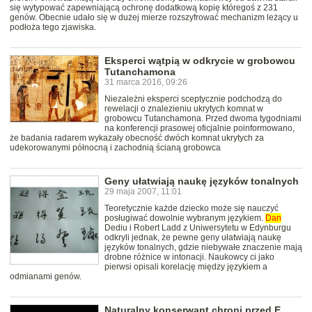
się wytypować zapewniającą ochronę dodatkową kopię któregoś z 231
genów. Obecnie udało się w dużej mierze rozszyfrować mechanizm leżący u
podłoża tego zjawiska.
Eksperci wątpią w odkrycie w grobowcu
Tutanchamona
31 marca 2016, 09:26
Niezależni eksperci sceptycznie podchodzą do
rewelacji o znalezieniu ukrytych komnat w
grobowcu Tutanchamona. Przed dwoma tygodniami
na konferencji prasowej oficjalnie poinformowano,
że badania radarem wykazały obecność dwóch komnat ukrytych za
udekorowanymi północną i zachodnią ścianą grobowca
Geny ułatwiają naukę języków tonalnych
29 maja 2007, 11:01
Teoretycznie każde dziecko może się nauczyć
posługiwać dowolnie wybranym językiem.
Dan
Dediu i Robert Ladd z Uniwersytetu w Edynburgu
odkryli jednak, że pewne geny ułatwiają naukę
języków tonalnych, gdzie niebywałe znaczenie mają
drobne różnice w intonacji. Naukowcy ci jako
pierwsi opisali korelację między językiem a
odmianami genów.
Naturalny konserwant chroni przed E.