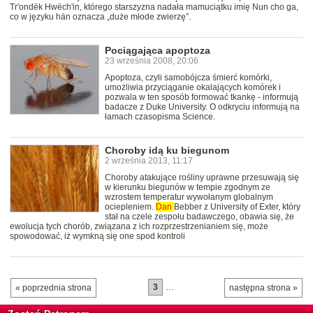
Tr'ondëk Hwëch'in, którego starszyzna nadała mamuciątku imię Nun cho ga,
co w języku hän oznacza „duże młode zwierzę”.
Pociągająca apoptoza
23 września 2008, 20:06
Apoptoza, czyli samobójcza śmierć komórki,
umożliwia przyciąganie okalających komórek i
pozwala w ten sposób formować tkankę - informują
badacze z Duke University. O odkryciu informują na
łamach czasopisma Science.
Choroby idą ku biegunom
2 września 2013, 11:17
Choroby atakujące rośliny uprawne przesuwają się
w kierunku biegunów w tempie zgodnym ze
wzrostem temperatur wywołanym globalnym
ociepleniem.
Dan
Bebber z University of Exter, który
stał na czele zespołu badawczego, obawia się, że
ewolucja tych chorób, związana z ich rozprzestrzenianiem się, może
spowodować, iż wymkną się one spod kontroli
3
…
« poprzednia strona
następna strona »