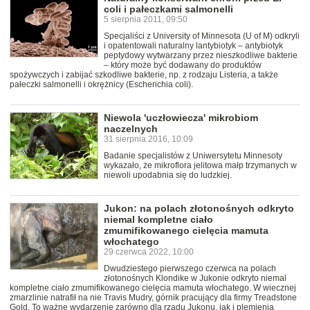
coli i pałeczkami salmonelli
5 sierpnia 2011, 09:50
Specjaliści z University of Minnesota (U of M) odkryli
i opatentowali naturalny lantybiotyk – antybiotyk
peptydowy wytwarzany przez nieszkodliwe bakterie
– który może być dodawany do produktów
spożywczych i zabijać szkodliwe bakterie, np. z rodzaju Listeria, a także
pałeczki salmonelli i okrężnicy (Escherichia coli).
Niewola 'uczłowiecza' mikrobiom
naczelnych
31 sierpnia 2016, 10:09
Badanie specjalistów z Uniwersytetu Minnesoty
wykazało, że mikroflora jelitowa małp trzymanych w
niewoli upodabnia się do ludzkiej.
Jukon: na polach złotonośnych odkryto
niemal kompletne ciało
zmumifikowanego cielęcia mamuta
włochatego
29 czerwca 2022, 10:00
Dwudziestego pierwszego czerwca na polach
złotonośnych Klondike w Jukonie odkryto niemal
kompletne ciało zmumifikowanego cielęcia mamuta włochatego. W wiecznej
zmarzlinie natrafił na nie Travis Mudry, górnik pracujący dla firmy Treadstone
Gold. To ważne wydarzenie zarówno dla rządu Jukonu, jak i plemienia