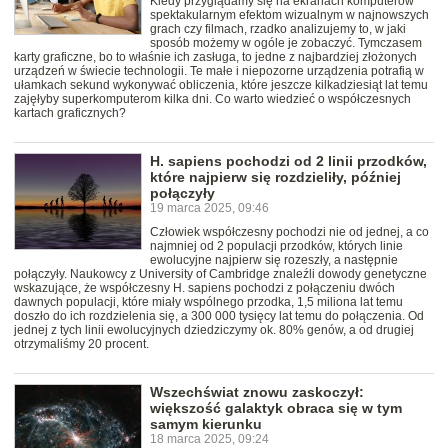
Kiedy przyglądamy się na ekranach komputerów
spektakularnym efektom wizualnym w najnowszych
grach czy filmach, rzadko analizujemy to, w jaki
sposób możemy w ogóle je zobaczyć. Tymczasem
karty graficzne, bo to właśnie ich zasługa, to jedne z najbardziej złożonych
urządzeń w świecie technologii. Te małe i niepozorne urządzenia potrafią w
ułamkach sekund wykonywać obliczenia, które jeszcze kilkadziesiąt lat temu
zajęłyby superkomputerom kilka dni. Co warto wiedzieć o współczesnych
kartach graficznych?
H. sapiens pochodzi od 2 linii przodków,
które najpierw się rozdzieliły, później
połączyły
19 marca 2025, 09:46
Człowiek współczesny pochodzi nie od jednej, a co
najmniej od 2 populacji przodków, których linie
ewolucyjne najpierw się rozeszły, a następnie
połączyły. Naukowcy z University of Cambridge znaleźli dowody genetyczne
wskazujące, że współczesny H. sapiens pochodzi z połączeniu dwóch
dawnych populacji, które miały wspólnego przodka, 1,5 miliona lat temu
doszło do ich rozdzielenia się, a 300 000 tysięcy lat temu do połączenia. Od
jednej z tych linii ewolucyjnych dziedziczymy ok. 80% genów, a od drugiej
otrzymaliśmy 20 procent.
Wszechświat znowu zaskoczył:
większość galaktyk obraca się w tym
samym kierunku
18 marca 2025, 09:24