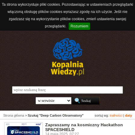
Ta strona wykorzystuje pliki cookies. Pozostawiając w ustawieniach przeglądarki
włączoną obsługę plików cookies wyrażasz zgodę na ich użycie. Jeśli nie
zgadzasz się na wykorzystanie plików cookies, zmień ustawienia swojej
przeglądarki.
Rozumiem
Strona główna
>
Szukaj "Deep Carbon Observatory"
sortuj wg:
trafności
|
daty
Zapraszamy na kosmiczny Hackathon
SPACESHIELD
14 maja 2025, 07:27