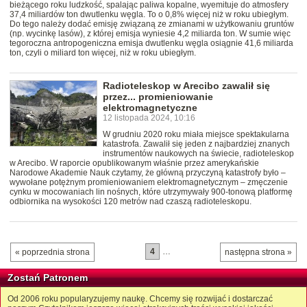
bieżącego roku ludzkość, spalając paliwa kopalne, wyemituje do atmosfery
37,4 miliardów ton dwutlenku węgla. To o 0,8% więcej niż w roku ubiegłym.
Do tego należy dodać emisję związaną ze zmianami w użytkowaniu gruntów
(np. wycinkę lasów), z której emisja wyniesie 4,2 miliarda ton. W sumie więc
tegoroczna antropogeniczna emisja dwutlenku węgla osiągnie 41,6 miliarda
ton, czyli o miliard ton więcej, niż w roku ubiegłym.
Radioteleskop w Arecibo zawalił się
przez... promieniowanie
elektromagnetyczne
12 listopada 2024, 10:16
W grudniu 2020 roku miała miejsce spektakularna
katastrofa. Zawalił się jeden z najbardziej znanych
instrumentów naukowych na świecie, radioteleskop
w Arecibo. W raporcie opublikowanym właśnie przez amerykańskie
Narodowe Akademie Nauk czytamy, że główną przyczyną katastrofy było –
wywołane potężnym promieniowaniem elektromagnetycznym – zmęczenie
cynku w mocowaniach lin nośnych, które utrzymywały 900-tonową platformę
odbiornika na wysokości 120 metrów nad czaszą radioteleskopu.
4
…
« poprzednia strona
następna strona »
Zostań Patronem
Od 2006 roku popularyzujemy naukę. Chcemy się rozwijać i dostarczać