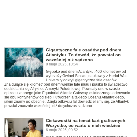
Gigantyczne fale osadów pod dnem
Atlantyku. To dowód, że powstał on
wcześniej niż sądzono
8 maja 2025, 10:54
Głęboko pod dnem Atlantyku, 400 kilometrów od
wybrzeży Gwinei-Bissau, naukowcy z Heriot-Watt
University odkryli gigantyczne fale osadów.
Znajdujące się kilometr pod dnem wielkie fale mułu i piasku to świadectwo
oddzielania się Afryki od Ameryki Południowej. Powstały one w czasie
epizodu znanego jako Equatorial Atlantic Gateway, ostatecznego oderwania
się obu kontynentów od siebi i utworzenia takiego Oceanu Atlantyckiego,
jakim znamy go obecnie. Dzięki odkryciu fal dowiedzieliśmy się, że Atlantyk
powstał znacznie wcześniej, niż dotychczas sądzono.
Ciekawostki na temat kart graficznych.
Wszystko, co warto o nich wiedzieć
6 maja 2025, 09:52