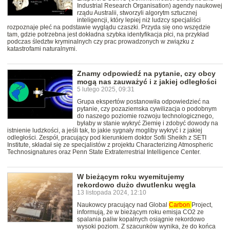
Industrial Research Organisation) agendy naukowej
rządu Australii, stworzyli algorytm sztucznej
inteligencji, który lepiej niż ludzcy specjaliści
rozpoznaje płeć na podstawie wyglądu czaszki. Przyda się ono wszędzie
tam, gdzie potrzebna jest dokładna szybka identyfikacja płci, na przykład
podczas śledztw kryminalnych czy prac prowadzonych w związku z
katastrofami naturalnymi.
Znamy odpowiedź na pytanie, czy obcy
mogą nas zauważyć i z jakiej odległości
5 lutego 2025, 09:31
Grupa ekspertów postanowiła odpowiedzieć na
pytanie, czy pozaziemska cywilizacja o podobnym
do naszego poziomie rozwoju technologicznego,
byłaby w stanie wykryć Ziemię i zdobyć dowody na
istnienie ludzkości, a jeśli tak, to jakie sygnały mogliby wykryć i z jakiej
odległości. Zespół, pracujący pod kierunkiem doktor Sofii Sheikh z SETI
Institute, składał się ze specjalistów z projektu Characterizing Atmospheric
Technosignatures oraz Penn State Extraterrestrial Intelligence Center.
W bieżącym roku wyemitujemy
rekordowo dużo dwutlenku węgla
13 listopada 2024, 12:10
Naukowcy pracujący nad Global
Carbon
Project,
informują, że w bieżącym roku emisja CO2 ze
spalania paliw kopalnych osiągnie rekordowo
wysoki poziom. Z szacunków wynika, że do końca