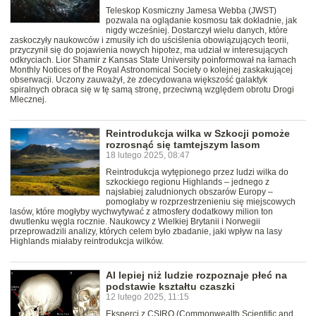
Teleskop Kosmiczny Jamesa Webba (JWST)
pozwala na oglądanie kosmosu tak dokładnie, jak
nigdy wcześniej. Dostarczył wielu danych, które
zaskoczyły naukowców i zmusiły ich do uściślenia obowiązujących teorii,
przyczynił się do pojawienia nowych hipotez, ma udział w interesujących
odkryciach. Lior Shamir z Kansas State University poinformował na łamach
Monthly Notices of the Royal Astronomical Society o kolejnej zaskakującej
obserwacji. Uczony zauważył, że zdecydowana większość galaktyk
spiralnych obraca się w tę samą stronę, przeciwną względem obrotu Drogi
Mlecznej.
Reintrodukcja wilka w Szkocji pomoże
rozrosnąć się tamtejszym lasom
18 lutego 2025, 08:47
Reintrodukcja wytępionego przez ludzi wilka do
szkockiego regionu Highlands – jednego z
najsłabiej zaludnionych obszarów Europy –
pomogłaby w rozprzestrzenieniu się miejscowych
lasów, które mogłyby wychwytywać z atmosfery dodatkowy milion ton
dwutlenku węgla rocznie. Naukowcy z Wielkiej Brytanii i Norwegii
przeprowadzili analizy, których celem było zbadanie, jaki wpływ na lasy
Highlands miałaby reintrodukcja wilków.
AI lepiej niż ludzie rozpoznaje płeć na
podstawie kształtu czaszki
12 lutego 2025, 11:15
Eksperci z CSIRO (Commonwealth Scientific and