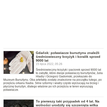
Gdańsk: poławiacze bursztynu znaleźli
średniowieczny krzyżyk i koralik sprzed
9000 lat
15 lipca 2022, 05:26
Średniowieczny krzyżyk i paciorek sprzed 9000 lat
to zabytki, które dwoje poławiaczy bursztynów, Julia
Hladiy i Grzegorz Gadomski, przekazało do
Muzeum Bursztynu. Oba artefakty zostały znalezione na początku lutego, po
przejściu orkanu Nadia. Silne sztormy i wiatry często wyrzucają na brzeg i
płyciznę bursztyn, dlatego właśnie po ich przejściu w teren wyruszają
poławiacze.
To pierwszy taki przypadek od 4 lat. Na
wolności urodziły się szczenięta wilka