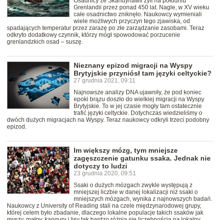
Osadnicy ze Skandynawii żyli na południu
Grenlandii przez ponad 450 lat. Nagle, w XV wieku
całe osadnictwo zniknęło. Naukowcy wymieniali
wiele możliwych przyczyn tego zjawiska, od
spadających temperatur przez zarazę po złe zarządzanie zasobami. Teraz
odkryto dodatkowy czynnik, którzy mógł spowodować porzucenie
grenlandzkich osad – suszę.
Nieznany epizod migracji na Wyspy
Brytyjskie przyniósł tam języki celtyckie?
27 grudnia 2021, 09:11
Najnowsze analizy DNA ujawniły, że pod koniec
epoki brązu doszło do wielkiej migracji na Wyspy
Brytyjskie. To w jej czasie mogły tam ostatecznie
trafić języki celtyckie. Dotychczas wiedzieliśmy o
dwóch dużych migracjach na Wyspy. Teraz naukowcy odkryli trzeci podobny
epizod.
Im większy mózg, tym mniejsze
zagęszczenie gatunku ssaka. Jednak nie
dotyczy to ludzi
23 grudnia 2020, 09:51
Ssaki o dużych mózgach zwykle występują z
mniejszej liczbie w danej lokalizacji niż ssaki o
mniejszych mózgach, wynika z najnowszych badań.
Naukowcy z University of Reading stali na czele międzynarodowej grupy,
której celem było zbadanie, dlaczego lokalne populacje takich ssaków jak
myszy, małpy, kangury i lisy tak bardzo różnią się liczebnością na lokalny