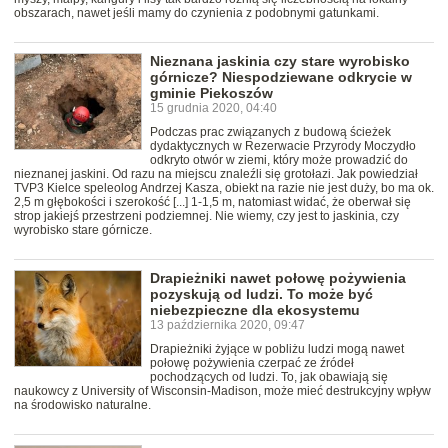
obszarach, nawet jeśli mamy do czynienia z podobnymi gatunkami.
Nieznana jaskinia czy stare wyrobisko
górnicze? Niespodziewane odkrycie w
gminie Piekoszów
15 grudnia 2020, 04:40
Podczas prac związanych z budową ścieżek
dydaktycznych w Rezerwacie Przyrody Moczydło
odkryto otwór w ziemi, który może prowadzić do
nieznanej jaskini. Od razu na miejscu znaleźli się grotołazi. Jak powiedział
TVP3 Kielce speleolog Andrzej Kasza, obiekt na razie nie jest duży, bo ma ok.
2,5 m głębokości i szerokość [...] 1-1,5 m, natomiast widać, że oberwał się
strop jakiejś przestrzeni podziemnej. Nie wiemy, czy jest to jaskinia, czy
wyrobisko stare górnicze.
Drapieżniki nawet połowę pożywienia
pozyskują od ludzi. To może być
niebezpieczne dla ekosystemu
13 października 2020, 09:47
Drapieżniki żyjące w pobliżu ludzi mogą nawet
połowę pożywienia czerpać ze źródeł
pochodzących od ludzi. To, jak obawiają się
naukowcy z University of Wisconsin-Madison, może mieć destrukcyjny wpływ
na środowisko naturalne.