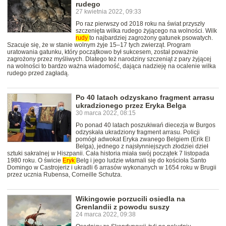
rudego
27 kwietnia 2022, 09:33
Po raz pierwszy od 2018 roku na świat przyszły
szczenięta wilka rudego żyjącego na wolności. Wilk
rudy
to najbardziej zagrożony gatunek psowatych.
Szacuje się, że w stanie wolnym żyje 15–17 tych zwierząt. Program
uratowania gatunku, który początkowo był sukcesem, został poważnie
zagrożony przez myśliwych. Dlatego też narodziny szczeniąt z pary żyjącej
na wolności to bardzo ważna wiadomość, dająca nadzieję na ocalenie wilka
rudego przed zagładą.
Po 40 latach odzyskano fragment arrasu
ukradzionego przez Eryka Belga
30 marca 2022, 08:15
Po ponad 40 latach poszukiwań diecezja w Burgos
odzyskała ukradziony fragment arrasu. Policji
pomógł adwokat Eryka zwanego Belgiem (Erik El
Belga), jednego z najsłynniejszych złodziei dzieł
sztuki sakralnej w Hiszpanii. Cała historia miała swój początek 7 listopada
1980 roku. O świcie
Eryk
Belg i jego ludzie włamali się do kościoła Santo
Domingo w Castrojeriz i ukradli 6 arrasów wykonanych w 1654 roku w Brugii
przez ucznia Rubensa, Corneille Schutza.
Wikingowie porzucili osiedla na
Grenlandii z powodu suszy
24 marca 2022, 09:38