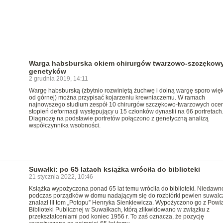
Warga habsburska okiem chirurgów twarzowo-szczękowy
genetyków
2 grudnia 2019, 14:11
Wargę habsburską (zbytnio rozwiniętą żuchwę i dolną wargę sporo wię
od górnej) można przypisać kojarzeniu krewniaczemu. W ramach
najnowszego studium zespół 10 chirurgów szczękowo-twarzowych ocen
stopień deformacji występujący u 15 członków dynastii na 66 portretach
Diagnozę na podstawie portretów połączono z genetyczną analizą
współczynnika wsobności.
Suwałki: po 65 latach książka wróciła do biblioteki
21 stycznia 2022, 10:46
Książka wypożyczona ponad 65 lat temu wróciła do biblioteki. Niedawn
podczas porządków w domu nadającym się do rozbiórki pewien suwalc
znalazł III tom „Potopu” Henryka Sienkiewicza. Wypożyczono go z Powi
Biblioteki Publicznej w Suwałkach, którą zlikwidowano w związku z
przekształceniami pod koniec 1956 r. To zaś oznacza, że pozycję