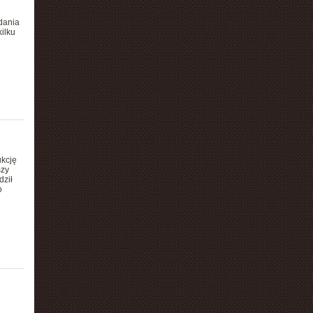
dania
kilku
ukcję
szy
dził
o