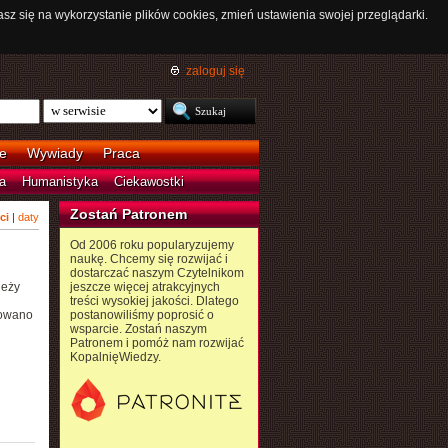
asz się na wykorzystanie plików cookies, zmień ustawienia swojej przeglądarki.
zaloguj się
e
Wywiady
Praca
a
Humanistyka
Ciekawostki
Zostań Patronem
ci
|
daty
Od 2006 roku popularyzujemy
naukę. Chcemy się rozwijać i
dostarczać naszym Czytelnikom
leży
jeszcze więcej atrakcyjnych
treści wysokiej jakości. Dlatego
kowano
postanowiliśmy poprosić o
wsparcie. Zostań naszym
Patronem i pomóż nam rozwijać
KopalnięWiedzy.