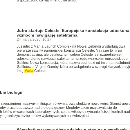
wypożyczono co najmniej 65 lat temu.
Jutro startuje Celeste. Europejska konstelacja udoskonali
wzmocni nawigację satelitarną
24 marca 2026, 10:27
Już jutro z Māhia Launch Complex na Nowej Zelandii wystartują dwa
pierwsze satelity europejskiej konstelacji Celeste. Na razie to misja
demonstracyjna, ale ostatecznym celem Celeste jest uzupełnienie i
udoskonalenie nawigacji satelitarnej, przede wszystkim europejskiego
Galileo. Nowa konstelacja, której nazwa pochodzi od imienia nieślubnej
Galileusza, Virginii Gamby, która po wstąpieniu w szeregi klarysek przyj
imię
Maria
Celeste.
ie biologii
stworzeniem maszyny imitującej trójwymiarową strukturę nowotworu. Skonstruow
łoby prace badawcze nad biologią guzów. Mogłoby także przyczynić się do
 leków w warunkach laboratoryjnych, co ułatwiłoby utrzymanie ścisłej kontroli nad
y ograniczyć liczbę testów wykonywanych na zwierzętach.
Wysokotłuszczowa dieta odciska piętno na plemnikach