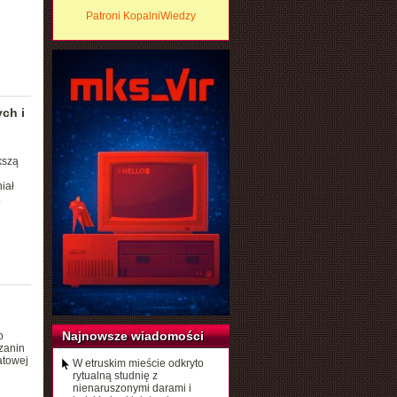
Patroni KopalniWiedzy
ch i
kszą
iał
.
Najnowsze wiadomości
o
zanin
atowej
W etruskim mieście odkryto
rytualną studnię z
nienaruszonymi darami i