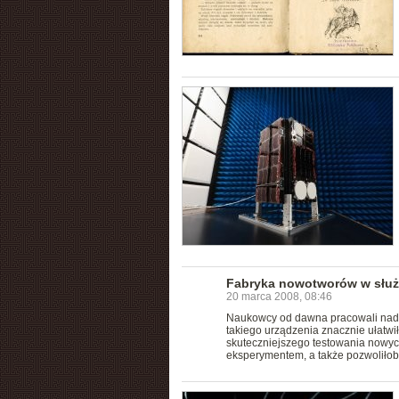
Fabryka nowotworów w służb
20 marca 2008, 08:46
Naukowcy od dawna pracowali nad 
takiego urządzenia znacznie ułatwi
skuteczniejszego testowania nowych
eksperymentem, a także pozwoliłob