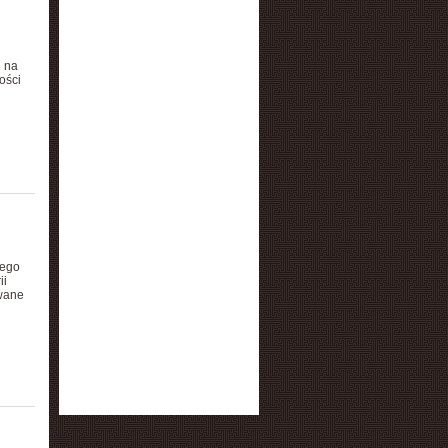
u na
ości
jego
ii
owane