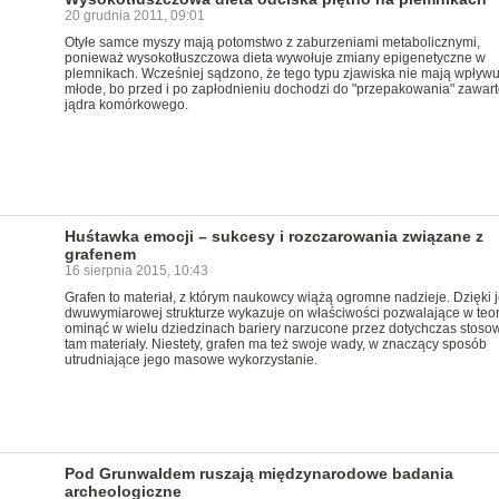
20 grudnia 2011, 09:01
Otyłe samce myszy mają potomstwo z zaburzeniami metabolicznymi,
ponieważ wysokotłuszczowa dieta wywołuje zmiany epigenetyczne w
plemnikach. Wcześniej sądzono, że tego typu zjawiska nie mają wpływ
młode, bo przed i po zapłodnieniu dochodzi do "przepakowania" zawart
jądra komórkowego.
Huśtawka emocji – sukcesy i rozczarowania związane z
grafenem
16 sierpnia 2015, 10:43
Grafen to materiał, z którym naukowcy wiążą ogromne nadzieje. Dzięki 
dwuwymiarowej strukturze wykazuje on właściwości pozwalające w teor
ominąć w wielu dziedzinach bariery narzucone przez dotychczas stos
tam materiały. Niestety, grafen ma też swoje wady, w znaczący sposób
utrudniające jego masowe wykorzystanie.
Pod Grunwaldem ruszają międzynarodowe badania
archeologiczne