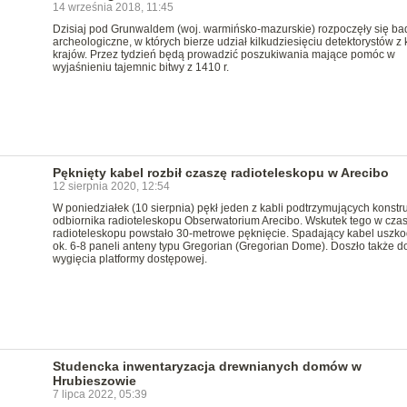
14 września 2018, 11:45
Dzisiaj pod Grunwaldem (woj. warmińsko-mazurskie) rozpoczęły się ba
archeologiczne, w których bierze udział kilkudziesięciu detektorystów z 
krajów. Przez tydzień będą prowadzić poszukiwania mające pomóc w
wyjaśnieniu tajemnic bitwy z 1410 r.
Pęknięty kabel rozbił czaszę radioteleskopu w Arecibo
12 sierpnia 2020, 12:54
W poniedziałek (10 sierpnia) pękł jeden z kabli podtrzymujących konstr
odbiornika radioteleskopu Obserwatorium Arecibo. Wskutek tego w cza
radioteleskopu powstało 30-metrowe pęknięcie. Spadający kabel uszko
ok. 6-8 paneli anteny typu Gregorian (Gregorian Dome). Doszło także d
wygięcia platformy dostępowej.
Studencka inwentaryzacja drewnianych domów w
Hrubieszowie
7 lipca 2022, 05:39