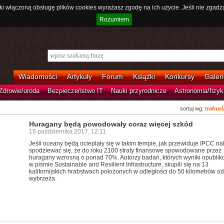
ki włączoną obsługę plików cookies wyrażasz zgodę na ich użycie. Jeśli nie zgadz
Rozumiem
Wiadomości
Artykuły
Forum
Książki
Konkursy
Galeri
Zdrowie/uroda
Bezpieczeństwo IT
Nauki przyrodnicze
Astronomia/fizyk
sortuj wg:
trafnoś
Huragany będą powodowały coraz więcej szkód
16 października 2017, 12:11
Jeśli oceany będą ocieplały się w takim tempie, jak przewiduje IPCC na
spodziewać się, że do roku 2100 straty finansowe spowodowane przez
huragany wzrosną o ponad 70%. Autorzy badań, których wyniki opubli
w piśmie Sustainable and Resilient Infrastructure, skupili się na 13
kalifornijskich hrabstwach położonych w odległości do 50 kilometrów od
wybrzeża.