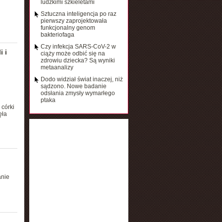
ludzkimi szkieletami
Sztuczna inteligencja po raz
pierwszy zaprojektowała
funkcjonalny genom
bakteriofaga
Czy infekcja SARS-CoV-2 w
 i
ciąży może odbić się na
zdrowiu dziecka? Są wyniki
metaanalizy
Dodo widział świat inaczej, niż
sądzono. Nowe badanie
odsłania zmysły wymarłego
ptaka
 córki
ęła
anie