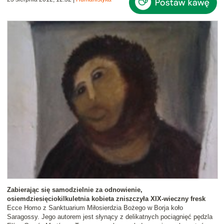
Zabierając się samodzielnie za odnowienie,
osiemdziesięciokilkuletnia kobieta zniszczyła XIX-wieczny fresk
Ecce Homo z Sanktuarium Miłosierdzia Bożego w Borja koło
Saragossy. Jego autorem jest słynący z delikatnych pociągnięć pędzla