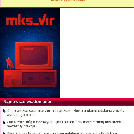
Najnowsze wiadomości
Dodo widział świat inaczej, niż sądzono. Nowe badanie odsłania zmysły
wymarłego ptaka
Zakażenie dróg moczowych – jak komórki czuciowe chronią nas przed
poważną infekcją
Blaszki mitochondrialne – nowy typ patologii w mózgach chorych na