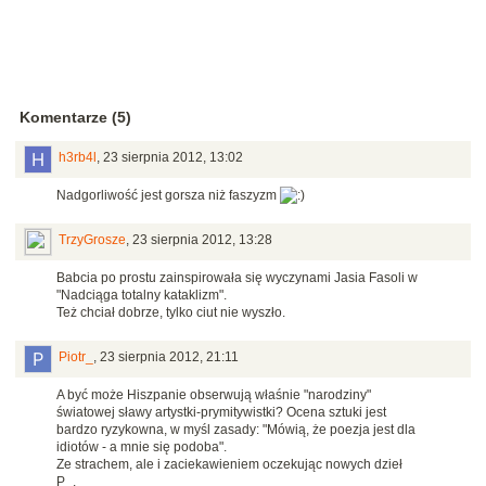
Komentarze (5)
h3rb4l
,
23 sierpnia 2012, 13:02
Nadgorliwość jest gorsza niż faszyzm
TrzyGrosze
,
23 sierpnia 2012, 13:28
Babcia po prostu zainspirowała się wyczynami Jasia Fasoli w
"Nadciąga totalny kataklizm".
Też chciał dobrze, tylko ciut nie wyszło.
Piotr_
,
23 sierpnia 2012, 21:11
A być może Hiszpanie obserwują właśnie "narodziny"
światowej sławy artystki-prymitywistki? Ocena sztuki jest
bardzo ryzykowna, w myśl zasady: "Mówią, że poezja jest dla
idiotów - a mnie się podoba".
Ze strachem, ale i zaciekawieniem oczekując nowych dzieł
P_.