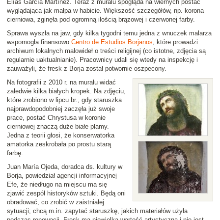
Elías García Martínez. Teraz z muralu spogląda na wiernych postać
wyglądająca jak małpa w habicie. Większość szczegółów, np. korona
cierniowa, zginęła pod ogromną ilością brązowej i czerwonej farby.
Sprawa wyszła na jaw, gdy kilka tygodni temu jedna z wnuczek malarza
wspomogła finansowo
Centro de Estudios Borjanos
, które prowadzi
archiwum lokalnych malowideł o treści religijnej (co istotne, zdjęcia są
regularnie uaktualnianie). Pracownicy udali się wtedy na inspekcję i
zauważyli, że fresk z Borja został potwornie oszpecony.
Na fotografii z 2010 r. na muralu widać
zaledwie kilka białych kropek. Na zdjęciu,
które zrobiono w lipcu br., gdy staruszka
najprawdopodobniej zaczęła już swoje
prace, postać Chrystusa w koronie
cierniowej znaczą duże białe plamy.
Jedna z teorii głosi, że konserwatorka
amatorka zeskrobała po prostu starą
farbę.
Juan María Ojeda, doradca ds. kultury w
Borja, powiedział agencji informacyjnej
Efe, że niedługo na miejscu ma się
zjawić zespół historyków sztuki. Będą oni
obradować, co zrobić w zaistniałej
sytuacji; chcą m.in. zapytać staruszkę, jakich materiałów użyła
podczas renowacji. Fresk ma niewielką wartość artystyczną i nie jest