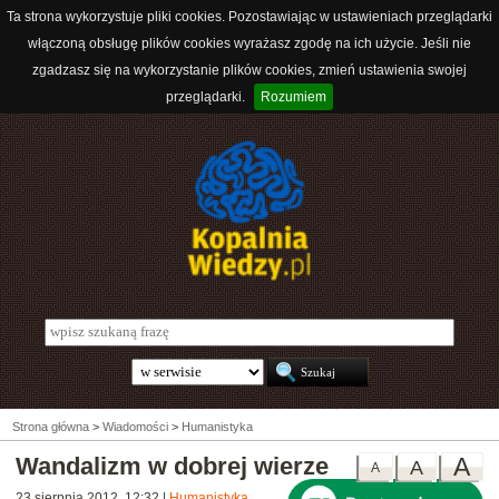
Ta strona wykorzystuje pliki cookies. Pozostawiając w ustawieniach przeglądarki
włączoną obsługę plików cookies wyrażasz zgodę na ich użycie. Jeśli nie
zgadzasz się na wykorzystanie plików cookies, zmień ustawienia swojej
przeglądarki.
Rozumiem
Strona główna
>
Wiadomości
>
Humanistyka
Wandalizm w dobrej wierze
A
A
A
23 sierpnia 2012, 12:32
|
Humanistyka