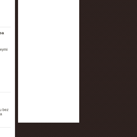
pa
owymi
u bez
pa