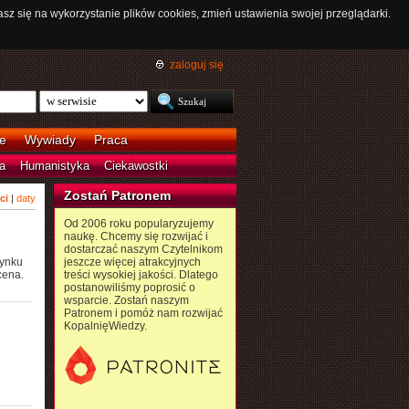
asz się na wykorzystanie plików cookies, zmień ustawienia swojej przeglądarki.
zaloguj się
e
Wywiady
Praca
a
Humanistyka
Ciekawostki
Zostań Patronem
ci
|
daty
Od 2006 roku popularyzujemy
naukę. Chcemy się rozwijać i
dostarczać naszym Czytelnikom
rynku
jeszcze więcej atrakcyjnych
cena.
treści wysokiej jakości. Dlatego
postanowiliśmy poprosić o
wsparcie. Zostań naszym
Patronem i pomóż nam rozwijać
KopalnięWiedzy.