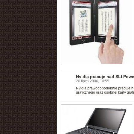
Nvidia pracuje nad SLI Powe
20 lipca 2006, 10:55
Nvidia prawodopodobnie pracuje na
graficznego oraz osobnej karty gra