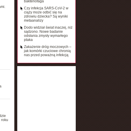
bakteriofaga
mi.
Czy infekcja SARS-CoV-2 w
ciąży może odbić się na
zdrowiu dziecka? Są wyniki
metaanalizy
Dodo widział świat inaczej, niż
sądzono. Nowe badanie
odsłania zmysły wymarłego
ptaka
Zakażenie dróg moczowych –
jak komórki czuciowe chronią
nas przed poważną infekcją
a
dzie
 roku