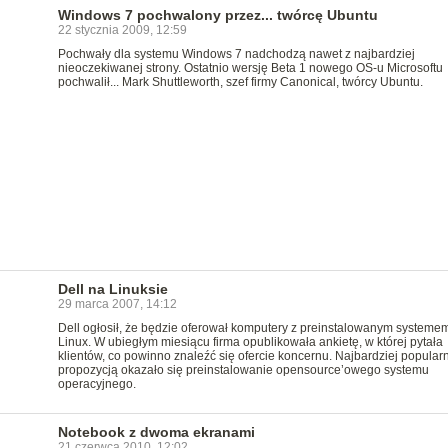
Windows 7 pochwalony przez... twórcę Ubuntu
22 stycznia 2009, 12:59
Pochwały dla systemu Windows 7 nadchodzą nawet z najbardziej
nieoczekiwanej strony. Ostatnio wersję Beta 1 nowego OS-u Microsoftu
pochwalił... Mark Shuttleworth, szef firmy Canonical, twórcy Ubuntu.
Dell na Linuksie
29 marca 2007, 14:12
Dell ogłosił, że będzie oferował komputery z preinstalowanym systeme
Linux. W ubiegłym miesiącu firma opublikowała ankietę, w której pytała
klientów, co powinno znaleźć się ofercie koncernu. Najbardziej popular
propozycją okazało się preinstalowanie opensource’owego systemu
operacyjnego.
Notebook z dwoma ekranami
21 czerwca 2010, 12:02