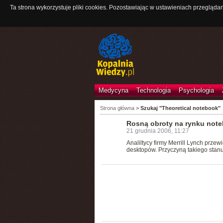
Ta strona wykorzystuje pliki cookies. Pozostawiając w ustawieniach przeglądar
Medycyna
Technologia
Psychologia
Strona główna
>
Szukaj "Theoretical notebook"
Rosną obroty na rynku not
21 grudnia 2006, 11:27
Analiltycy firmy Merrill Lynch prz
desktopów. Przyczyną takiego stanu