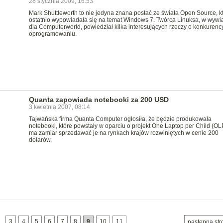
28 stycznia 2009, 16:53
Mark Shuttleworth to nie jedyna znana postać ze świata Open Source, k
ostatnio wypowiadała się na temat Windows 7. Twórca Linuksa, w wywi
dla Computerworld, powiedział kilka interesujących rzeczy o konkuren
oprogramowaniu.
Quanta zapowiada notebooki za 200 USD
3 kwietnia 2007, 08:14
Tajwańska firma Quanta Computer ogłosiła, że będzie produkowała
notebooki, które powstały w oparciu o projekt One Laptop per Child (OL
ma zamiar sprzedawać je na rynkach krajów rozwiniętych w cenie 200
dolarów.
…
3
4
5
6
7
8
9
10
11
następna str