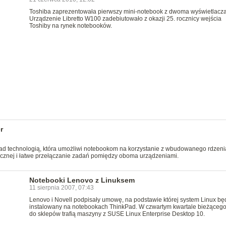
Toshiba zaprezentowała pierwszy mini-notebook z dwoma wyświetlacza
Urządzenie Libretto W100 zadebiutowało z okazji 25. rocznicy wejścia
Toshiby na rynek notebooków.
r
d technologią, która umożliwi notebookom na korzystanie z wbudowanego rdzeni
ficznej i łatwe przełączanie zadań pomiędzy oboma urządzeniami.
Notebooki Lenovo z Linuksem
11 sierpnia 2007, 07:43
Lenovo i Novell podpisały umowę, na podstawie której system Linux bę
instalowany na notebookach ThinkPad. W czwartym kwartale bieżącego
do sklepów trafią maszyny z SUSE Linux Enterprise Desktop 10.