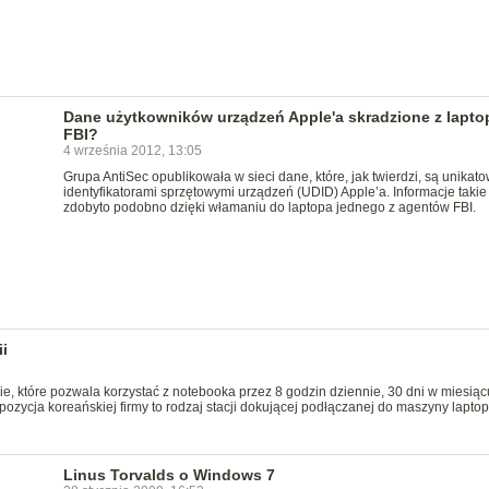
Dane użytkowników urządzeń Apple'a skradzione z lapto
FBI?
4 września 2012, 13:05
Grupa AntiSec opublikowała w sieci dane, które, jak twierdzi, są unikat
identyfikatorami sprzętowymi urządzeń (UDID) Apple’a. Informacje takie
zdobyto podobno dzięki włamaniu do laptopa jednego z agentów FBI.
i
, które pozwala korzystać z notebooka przez 8 godzin dziennie, 30 dni w miesiąc
pozycja koreańskiej firmy to rodzaj stacji dokującej podłączanej do maszyny lapto
Linus Torvalds o Windows 7