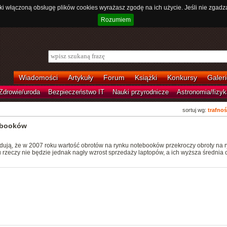
ki włączoną obsługę plików cookies wyrażasz zgodę na ich użycie. Jeśli nie zgadz
Rozumiem
Wiadomości
Artykuły
Forum
Książki
Konkursy
Galeri
Zdrowie/uroda
Bezpieczeństwo IT
Nauki przyrodnicze
Astronomia/fizyk
sortuj wg:
trafnoś
ebooków
ewidują, że w 2007 roku wartość obrotów na rynku notebooków przekroczy obroty na 
 rzeczy nie będzie jednak nagły wzrost sprzedaży laptopów, a ich wyższa średnia 