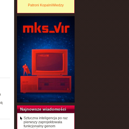
Patroni KopalniWiedzy
m
ną
Najnowsze wiadomości
Sztuczna inteligencja po raz
pierwszy zaprojektowała
funkcjonalny genom