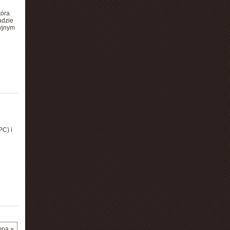
tóra
adzie
cyjnym
PC) i
ona »