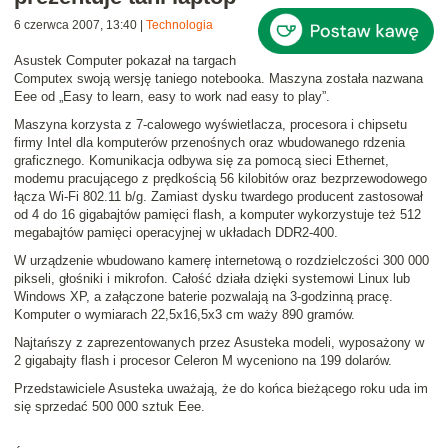
6 czerwca 2007, 13:40
|
Technologia
Asustek Computer pokazał na targach
Computex swoją wersję taniego notebooka. Maszyna została nazwana
Eee od „
E
asy to learn,
e
asy to work nad
e
asy to play”.
Maszyna korzysta z 7-calowego wyświetlacza, procesora i chipsetu
firmy Intel dla komputerów przenośnych oraz wbudowanego rdzenia
graficznego. Komunikacja odbywa się za pomocą sieci Ethernet,
modemu pracującego z prędkością 56 kilobitów oraz bezprzewodowego
łącza Wi-Fi 802.11 b/g. Zamiast dysku twardego producent zastosował
od 4 do 16 gigabajtów pamięci flash, a komputer wykorzystuje też 512
megabajtów pamięci operacyjnej w układach DDR2-400.
W urządzenie wbudowano kamerę internetową o rozdzielczości 300 000
pikseli, głośniki i mikrofon. Całość działa dzięki systemowi Linux lub
Windows XP, a załączone baterie pozwalają na 3-godzinną pracę.
Komputer o wymiarach 22,5x16,5x3 cm waży 890 gramów.
Najtańszy z zaprezentowanych przez Asusteka modeli, wyposażony w
2 gigabajty flash i procesor Celeron M wyceniono na 199 dolarów.
Przedstawiciele Asusteka uważają, że do końca bieżącego roku uda im
się sprzedać 500 000 sztuk Eee.