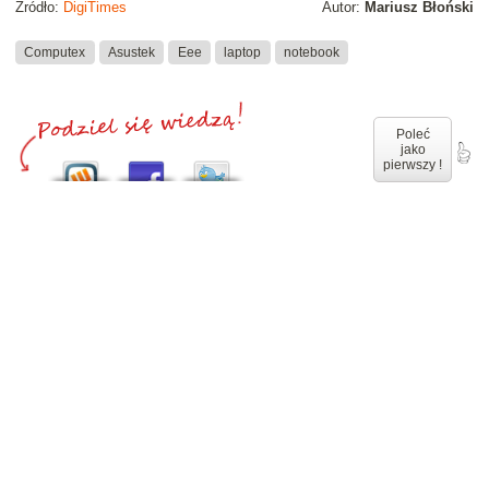
Źródło:
DigiTimes
Autor:
Mariusz Błoński
Computex
Asustek
Eee
laptop
notebook
Poleć
jako
pierwszy !