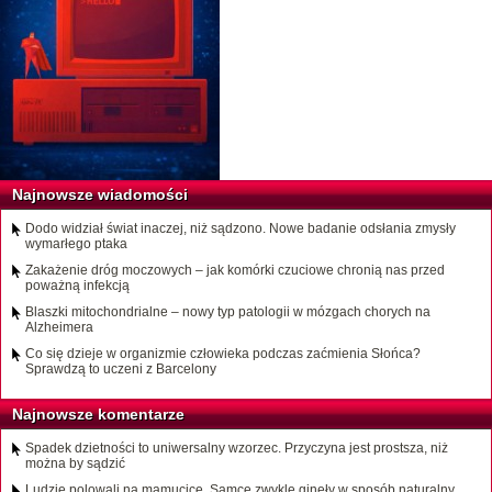
Najnowsze wiadomości
Dodo widział świat inaczej, niż sądzono. Nowe badanie odsłania zmysły
wymarłego ptaka
Zakażenie dróg moczowych – jak komórki czuciowe chronią nas przed
poważną infekcją
Blaszki mitochondrialne – nowy typ patologii w mózgach chorych na
Alzheimera
Co się dzieje w organizmie człowieka podczas zaćmienia Słońca?
Sprawdzą to uczeni z Barcelony
Najnowsze komentarze
Spadek dzietności to uniwersalny wzorzec. Przyczyna jest prostsza, niż
można by sądzić
Ludzie polowali na mamucice. Samce zwykle ginęły w sposób naturalny