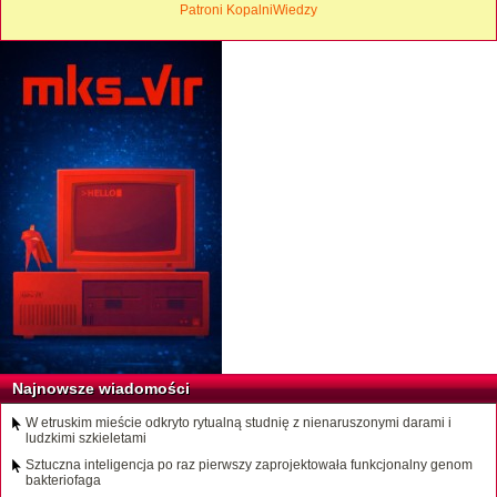
Patroni KopalniWiedzy
Najnowsze wiadomości
W etruskim mieście odkryto rytualną studnię z nienaruszonymi darami i
ludzkimi szkieletami
Sztuczna inteligencja po raz pierwszy zaprojektowała funkcjonalny genom
bakteriofaga