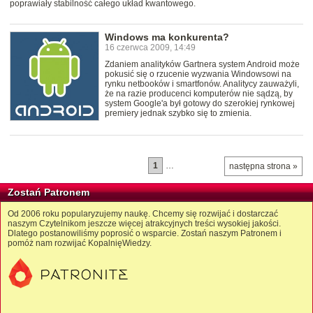
poprawiały stabilność całego układ kwantowego.
Windows ma konkurenta?
16 czerwca 2009, 14:49
Zdaniem analityków Gartnera system Android może
pokusić się o rzucenie wyzwania Windowsowi na
rynku netbooków i smartfonów. Analitycy zauważyli,
że na razie producenci komputerów nie sądzą, by
system Google'a był gotowy do szerokiej rynkowej
premiery jednak szybko się to zmienia.
1
…
następna strona »
Zostań Patronem
Od 2006 roku popularyzujemy naukę. Chcemy się rozwijać i dostarczać
naszym Czytelnikom jeszcze więcej atrakcyjnych treści wysokiej jakości.
Dlatego postanowiliśmy poprosić o wsparcie. Zostań naszym Patronem i
pomóż nam rozwijać KopalnięWiedzy.