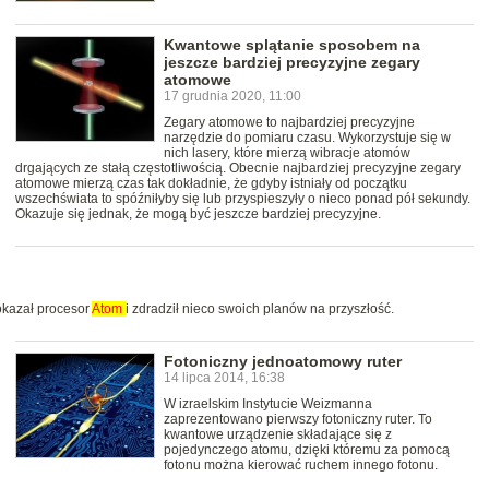
Kwantowe splątanie sposobem na
jeszcze bardziej precyzyjne zegary
atomowe
17 grudnia 2020, 11:00
Zegary atomowe to najbardziej precyzyjne
narzędzie do pomiaru czasu. Wykorzystuje się w
nich lasery, które mierzą wibracje atomów
drgających ze stałą częstotliwością. Obecnie najbardziej precyzyjne zegary
atomowe mierzą czas tak dokładnie, że gdyby istniały od początku
wszechświata to spóźniłyby się lub przyspieszyły o nieco ponad pół sekundy.
Okazuje się jednak, że mogą być jeszcze bardziej precyzyjne.
okazał procesor
Atom
i zdradził nieco swoich planów na przyszłość.
Fotoniczny jednoatomowy ruter
14 lipca 2014, 16:38
W izraelskim Instytucie Weizmanna
zaprezentowano pierwszy fotoniczny ruter. To
kwantowe urządzenie składające się z
pojedynczego atomu, dzięki któremu za pomocą
fotonu można kierować ruchem innego fotonu.