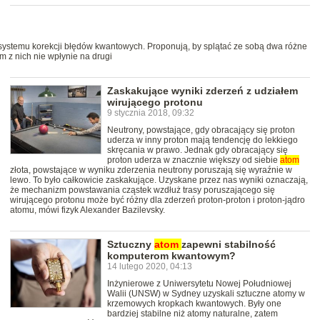
systemu korekcji błędów kwantowych. Proponują, by splątać ze sobą dwa różne
 z nich nie wpłynie na drugi
Zaskakujące wyniki zderzeń z udziałem
wirującego protonu
9 stycznia 2018, 09:32
Neutrony, powstające, gdy obracający się proton
uderza w inny proton mają tendencję do lekkiego
skręcania w prawo. Jednak gdy obracający się
proton uderza w znacznie większy od siebie
atom
złota, powstające w wyniku zderzenia neutrony poruszają się wyraźnie w
lewo. To było całkowicie zaskakujące. Uzyskane przez nas wyniki oznaczają,
że mechanizm powstawania cząstek wzdłuż trasy poruszającego się
wirującego protonu może być różny dla zderzeń proton-proton i proton-jądro
atomu, mówi fizyk Alexander Bazilevsky.
Sztuczny
atom
zapewni stabilność
komputerom kwantowym?
14 lutego 2020, 04:13
Inżynierowe z Uniwersytetu Nowej Południowej
Walii (UNSW) w Sydney uzyskali sztuczne atomy w
krzemowych kropkach kwantowych. Były one
bardziej stabilne niż atomy naturalne, zatem