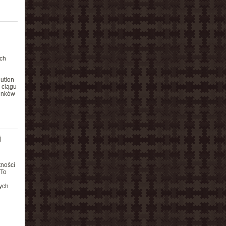
ych
ution
 ciągu
tunków
j
tności
 To
ych