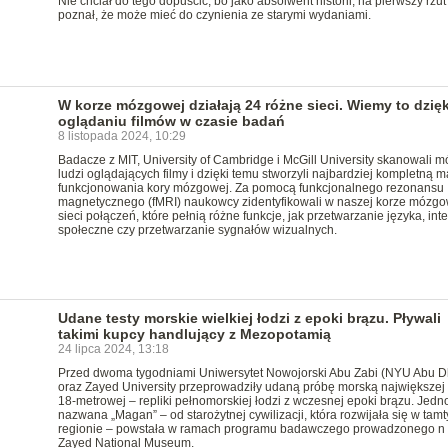
Nie chciał do tego dopuścić, bo jako absolwent historii, na pierwszy rzut
poznał, że może mieć do czynienia ze starymi wydaniami.
W korze mózgowej działają 24 różne sieci. Wiemy to dzięk
oglądaniu filmów w czasie badań
8 listopada 2024, 10:29
Badacze z MIT, University of Cambridge i McGill University skanowali m
ludzi oglądających filmy i dzięki temu stworzyli najbardziej kompletną 
funkcjonowania kory mózgowej. Za pomocą funkcjonalnego rezonansu
magnetycznego (fMRI) naukowcy zidentyfikowali w naszej korze mózgo
sieci połączeń, które pełnią różne funkcje, jak przetwarzanie języka, int
społeczne czy przetwarzanie sygnałów wizualnych.
Udane testy morskie wielkiej łodzi z epoki brązu. Pływali
takimi kupcy handlujący z Mezopotamią
24 lipca 2024, 13:18
Przed dwoma tygodniami Uniwersytet Nowojorski Abu Zabi (NYU Abu D
oraz Zayed University przeprowadziły udaną próbę morską największej
18-metrowej – repliki pełnomorskiej łodzi z wczesnej epoki brązu. Jedn
nazwana „Magan” – od starożytnej cywilizacji, która rozwijała się w tam
regionie – powstała w ramach programu badawczego prowadzonego n
Zayed National Museum.