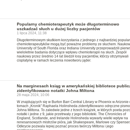
Popularny chemioterapeutyk może długoterminowo
uszkadzać słuch u dużej liczby pacjentów
1 lipca 2024, 11:38
Długoterminowym skutkiem korzystania z jednego z najbardziej popula
chemioterapeutyków mogą być poważne problemy ze słuchem. Naukow
University of South Florida oraz Indiana University przeprowadzili pierw
wieloletnie badania dotyczące wpływu chemioterapii na słuch. Zespół
naukowy przez średnio 14 lat śledził losy pacjentów, którzy otrzymywali
cisplatynę w ramach leczenia nowotworu jąder.
Na marginesach ksiąg w amerykańskiej bibliotece public
zidentyfikowano notatki Johna Miltona
28 maja 2024, 10:06
W znajdujących się w Burton Barr Central Library w Phoenix w Arizonie
tomach „Kronik” Raphaela Holinsheda zidentyfikowano odręczne pismo
Johna Miltona. To zaledwie jedne z trzech książek, w których poeta pozo
notatki i jedne z 9, jakie przetrwały z jego biblioteki. The Chronicles of
England, Scotlande, and Irelande Holinsheda wywarły wielki wpływ na
renesansowych mistrzów pióra, jak Shakespeare, Marlowe czy Spenser
Odkrycie pozwala lepiej poznać proces twórczy Miltona i jego