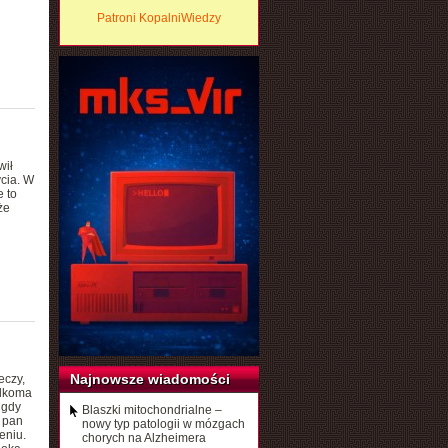
Patroni KopalniWiedzy
wił
cia. W
 to
że
Najnowsze wiadomości
eczy,
ilkoma
 gdy
Blaszki mitochondrialne –
a pan
nowy typ patologii w mózgach
eniu.
chorych na Alzheimera