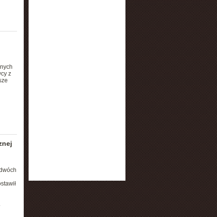
rnych
cy z
sze
znej
 dwóch
stawił
.