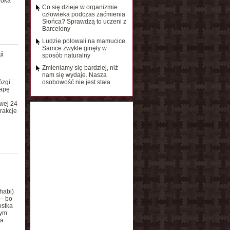
 oka
Co się dzieje w organizmie
człowieka podczas zaćmienia
Słońca? Sprawdzą to uczeni z
Barcelony
Ludzie polowali na mamucice.
Samce zwykle ginęły w
i
sposób naturalny
Zmieniamy się bardziej, niż
nam się wydaje. Nasza
ózgi
osobowość nie jest stała
mapę
wej 24
erakcje
habi)
 – bo
ostka
tym
 a