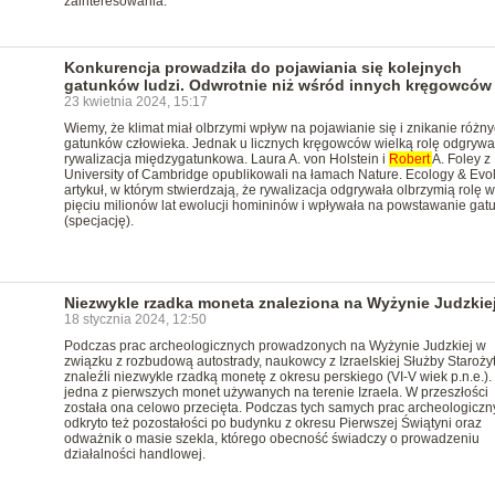
zainteresowania.
Konkurencja prowadziła do pojawiania się kolejnych
gatunków ludzi. Odwrotnie niż wśród innych kręgowców
23 kwietnia 2024, 15:17
Wiemy, że klimat miał olbrzymi wpływ na pojawianie się i znikanie różn
gatunków człowieka. Jednak u licznych kręgowców wielką rolę odgrywa
rywalizacja międzygatunkowa. Laura A. von Holstein i
Robert
A. Foley z
University of Cambridge opublikowali na łamach Nature. Ecology & Evol
artykuł, w którym stwierdzają, że rywalizacja odgrywała olbrzymią rolę w
pięciu milionów lat ewolucji homininów i wpływała na powstawanie ga
(specjację).
Niezwykle rzadka moneta znaleziona na Wyżynie Judzkie
18 stycznia 2024, 12:50
Podczas prac archeologicznych prowadzonych na Wyżynie Judzkiej w
związku z rozbudową autostrady, naukowcy z Izraelskiej Służby Staroży
znaleźli niezwykle rzadką monetę z okresu perskiego (VI-V wiek p.n.e.).
jedna z pierwszych monet używanych na terenie Izraela. W przeszłości
została ona celowo przecięta. Podczas tych samych prac archeologiczn
odkryto też pozostałości po budynku z okresu Pierwszej Świątyni oraz
odważnik o masie szekla, którego obecność świadczy o prowadzeniu
działalności handlowej.