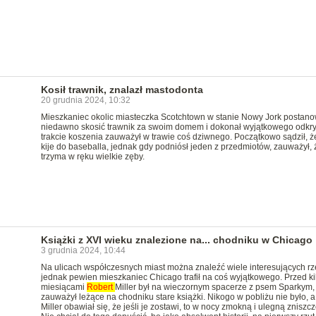
Kosił trawnik, znalazł mastodonta
20 grudnia 2024, 10:32
Mieszkaniec okolic miasteczka Scotchtown w stanie Nowy Jork postano
niedawno skosić trawnik za swoim domem i dokonał wyjątkowego odkry
trakcie koszenia zauważył w trawie coś dziwnego. Początkowo sądził, że
kije do baseballa, jednak gdy podniósł jeden z przedmiotów, zauważył, 
trzyma w ręku wielkie zęby.
Książki z XVI wieku znalezione na... chodniku w Chicago
3 grudnia 2024, 10:44
Na ulicach współczesnych miast można znaleźć wiele interesujących rz
jednak pewien mieszkaniec Chicago trafił na coś wyjątkowego. Przed k
miesiącami
Robert
Miller był na wieczornym spacerze z psem Sparkym,
zauważył leżące na chodniku stare książki. Nikogo w pobliżu nie było, 
Miller obawiał się, że jeśli je zostawi, to w nocy zmokną i ulegną zniszcz