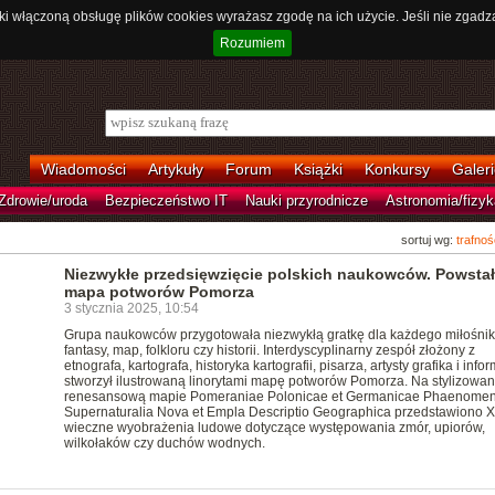
ki włączoną obsługę plików cookies wyrażasz zgodę na ich użycie. Jeśli nie zgadz
Rozumiem
Wiadomości
Artykuły
Forum
Książki
Konkursy
Galeri
Zdrowie/uroda
Bezpieczeństwo IT
Nauki przyrodnicze
Astronomia/fizyk
sortuj wg:
trafnoś
Niezwykłe przedsięwzięcie polskich naukowców. Powsta
mapa potworów Pomorza
3 stycznia 2025, 10:54
Grupa naukowców przygotowała niezwykłą gratkę dla każdego miłośni
fantasy, map, folkloru czy historii. Interdyscyplinarny zespół złożony z
etnografa, kartografa, historyka kartografii, pisarza, artysty grafika i info
stworzył ilustrowaną linorytami mapę potworów Pomorza. Na stylizowan
renesansową mapie Pomeraniae Polonicae et Germanicae Phaenome
Supernaturalia Nova et Empla Descriptio Geographica przedstawiono X
wieczne wyobrażenia ludowe dotyczące występowania zmór, upiorów,
wilkołaków czy duchów wodnych.