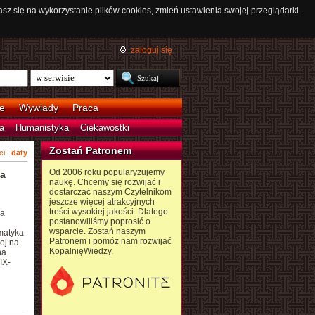
asz się na wykorzystanie plików cookies, zmień ustawienia swojej przeglądarki.
zaloguj się
e
Wywiady
Praca
a
Humanistyka
Ciekawostki
Zostań Patronem
ci
|
daty
Od 2006 roku popularyzujemy
ła
naukę. Chcemy się rozwijać i
dostarczać naszym Czytelnikom
jeszcze więcej atrakcyjnych
treści wysokiej jakości. Dlatego
ka
postanowiliśmy poprosić o
wsparcie. Zostań naszym
rmatyka
Patronem i pomóż nam rozwijać
ej na
KopalnięWiedzy.
na
IX-