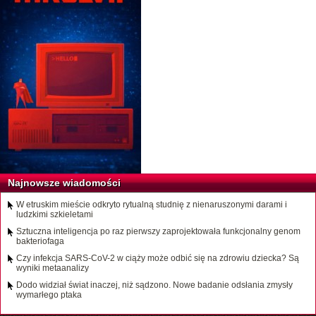
Najnowsze wiadomości
W etruskim mieście odkryto rytualną studnię z nienaruszonymi darami i
ludzkimi szkieletami
Sztuczna inteligencja po raz pierwszy zaprojektowała funkcjonalny genom
bakteriofaga
Czy infekcja SARS-CoV-2 w ciąży może odbić się na zdrowiu dziecka? Są
wyniki metaanalizy
Dodo widział świat inaczej, niż sądzono. Nowe badanie odsłania zmysły
wymarłego ptaka